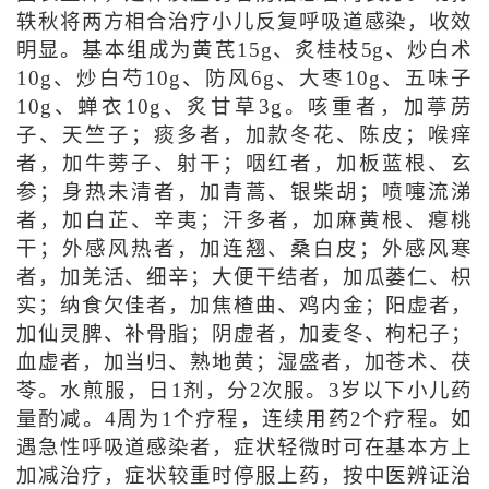
轶秋将两方相合治疗小儿反复呼吸道感染，收效
明显。基本组成为黄芪15g、炙桂枝5g、炒白术
10g、炒白芍10g、防风6g、大枣10g、五味子
10g、蝉衣10g、炙甘草3g。咳重者，加葶苈
子、天竺子；痰多者，加款冬花、陈皮；喉痒
者，加牛蒡子、射干；咽红者，加板蓝根、玄
参；身热未清者，加青蒿、银柴胡；喷嚏流涕
者，加白芷、辛夷；汗多者，加麻黄根、瘪桃
干；外感风热者，加连翘、桑白皮；外感风寒
者，加羌活、细辛；大便干结者，加瓜蒌仁、枳
实；纳食欠佳者，加焦楂曲、鸡内金；阳虚者，
加仙灵脾、补骨脂；阴虚者，加麦冬、枸杞子；
血虚者，加当归、熟地黄；湿盛者，加苍术、茯
苓。水煎服，日1剂，分2次服。3岁以下小儿药
量酌减。4周为1个疗程，连续用药2个疗程。如
遇急性呼吸道感染者，症状轻微时可在基本方上
加减治疗，症状较重时停服上药，按中医辨证治