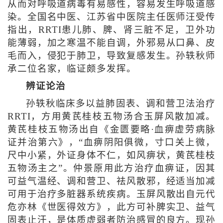
从而对呼吸道病毒有易感性，容易发生呼吸道感
染。全国名中医、江苏省中医院主任医师汪受传
指出，RRTI患儿肺、脾、肾三脏不足，卫外功
能薄弱，加之寒温不能自调，外邪易从口鼻、皮
毛而入，侵犯于肺卫，导致复感发生。孙轶秋师
承二位名家，临证颇多发挥。
辨证论治
孙轶秋临床多以益肺固表、调和营卫法治疗
RRTI，方用黄芪桂枝五物汤合玉屏风散加减。
黄芪桂枝五物汤出自《金匮要略·血痹虚劳病脉
证并治第六》，“血痹阴阳俱微，寸口关上微，
尺中小紧，外证身体不仁，如风痹状，黄芪桂枝
五物汤主之”。仲景原用此方治疗血痹证，因其
可益气温经、调和营卫、祛风散邪，经适当加减
可用于治疗多脏器系统疾病。玉屏风散出自元代
危亦林《世医得效方》，此方可补脾实卫、益气
固表止汗，是体质虚弱者防治感冒的良方。现孙