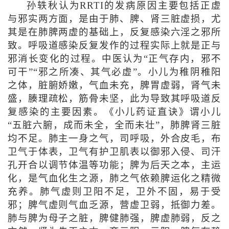
孙轶秋认为RRTI的发病原因主要包括正虚
与邪实两方面，是由于肺、脾、肾三脏虚损，尤
其是在肺脾两虚的基础上，反复感染六淫之邪所
致。呼吸道感染反复发作的过程实际上就是正与
邪消长变化的过程。中医认为“正气存内，邪不
可干”“邪之所凑、其气必虚”。小儿为稚阴稚阳
之体，脏腑娇嫩，气血未充，脾胃虚弱，肾气未
盛，腠理疏松，筋骨未坚，此为导致其呼吸道反
复感染的主要因素。《小儿药证直诀》谓小儿
“五脏六腑，成而未全，全而未壮”，肺脾肾三脏
均不足。肺主一身之气，司呼吸，外合皮毛，布
卫气于体表，卫气有护卫肌表以御邪入侵、司汗
孔开合以调节体温等功能；脾为后天之本，主运
化，是气血化生之源，肺之气依赖脾运化之精微
充养。肺气虚则卫阳不足，卫外不固，易于受
邪；脾气虚则气血乏源，营虚卫弱，抵御力差。
肺与脾为母子之脏，脾健肺强，脾虚肺弱，反之