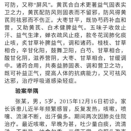
可防，又称“屏风”。黄芪合白术更著益气固表实
卫之力，黄芪配防风则固表而不留邪，防风得黄
芪则祛邪而不伤正。大枣甘平，既协芍药补血和
营，又助黄芪、白术健脾益气。五味子收敛止
汗、益气生津，蝉衣疏风止痉，款冬花润肺化痰
止咳，炙甘草补脾益气，调和诸药。桂枝、甘草
相合，辛甘化阳，鼓舞卫阳，白芍、甘草相合，
酸甘化阴，滋养营阴，大枣、甘草相合，甘缓调
中。诸药合用，共奏益肺固表、调和营卫之功，
既可补益正气，提高人体的抗病能力，又可祛风
达邪，治疗呼吸道感染轻症。
验案举隅
张某，男，5岁，2015年12月16日初诊。家
长诉患儿近半年频繁感冒，反复发热，咳嗽，喷
嚏、流涕不断，出汗偏多。期间两次因肺炎住院
治疗。最近咳嗽，早晚为甚，吐少量白痰，流清