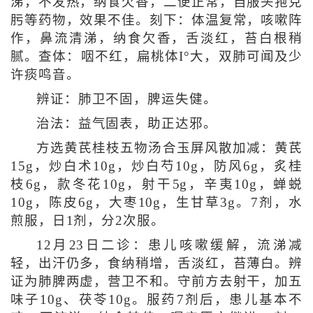
涕，不发热，纳食欠香，二便正常，自服头孢克
肟等药物，效果不佳。刻下：体温复常，咳嗽阵
作，鼻流清涕，纳食欠香，舌淡红，苔白根稍
腻。查体：咽不红，扁桃体I°大，双肺可闻及少
许痰鸣音。
辨证：肺卫不固，脾运失健。
治法：益气固表，助正达邪。
方选黄芪桂枝五物汤合玉屏风散加减：黄芪
15g，炒白术10g，炒白芍10g，防风6g，炙桂
枝6g，款冬花10g，射干5g，辛夷10g，蝉蜕
10g，陈皮6g，大枣10g，生甘草3g。7剂，水
煎服，日1剂，分2次服。
12月23日二诊：患儿咳嗽缓解，流涕减
轻，出汗仍多，食纳稍增，舌淡红，苔薄白。辨
证为肺脾两虚，营卫不和。守前方去射干，加五
味子10g、茯苓10g。服药7剂后，患儿基本不