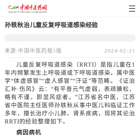
孙轶秋治儿童反复呼吸道感染经验
来源:中国中医药报5版
2024-02-21
儿童反复呼吸道感染（RRTI）是指儿童在1
年内频繁发生上呼吸道或下呼吸道感染，属中医
学“体虚感冒”“虚人感冒”“汗证”等范畴。《证治
汇补·伤风》云：“有平昔元气虚弱，表疏腠松，
略有不谨，即显风症者。”江苏省名中医、江苏
省中医院主任医师孙轶秋从事中医儿科临证工作
多年，擅长治疗小儿肺、肾系疾病，现将其论治
RRTI的经验整理如下。
病因病机