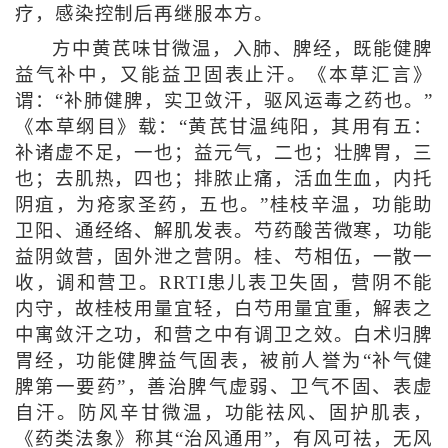
疗，感染控制后再继服本方。
方中黄芪味甘微温，入肺、脾经，既能健脾
益气补中，又能益卫固表止汗。《本草汇言》
谓：“补肺健脾，实卫敛汗，驱风运毒之药也。”
《本草纲目》载：“黄芪甘温纯阳，其用有五：
补诸虚不足，一也；益元气，二也；壮脾胃，三
也；去肌热，四也；排脓止痛，活血生血，内托
阴疽，为疮家圣药，五也。”桂枝辛温，功能助
卫阳、通经络、解肌发表。芍药酸苦微寒，功能
益阴敛营，固外泄之营阴。桂、芍相伍，一散一
收，调和营卫。RRTI患儿表卫失固，营阴不能
内守，故桂枝用量宜轻，白芍用量宜重，解表之
中寓敛汗之功，和营之中有调卫之效。白术归脾
胃经，功能健脾益气固表，被前人誉为“补气健
脾第一要药”，善治脾气虚弱、卫气不固、表虚
自汗。防风辛甘微温，功能祛风、固护肌表，
《药类法象》称其“治风通用”，有风可祛，无风