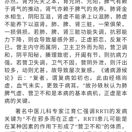
亦然。肾为先天之本，育元阴、元阳，脾气有赖
于肾气的推动，肾气亦赖于脾气的充养。肺肾金
水相生，阴阳互滋，肾虚不能承上以滋肺，肺虚
不能养下以滋肾。肺、脾、肾三脏，一荣俱荣，
一损俱损。若肺、脾、肾三脏功能失调，抗邪能
力下降，则会导致屡感外邪，正虚邪恋，反复不
已。营主内守而属阴，卫主卫外而为阳，营卫调
和，阴平阳秘，腠理致密，开阖有节，则抗病力
强。若营卫失调，卫气不固，营阴外泄，则汗出
较多，动则尤甚，故导致屡次复感。《诸病源候
论》云：“复者，谓复病如初也。此由经络尚
虚，血气未实，更致于病耳。”故孙轶秋认为肺
脾气虚、营卫不和是本病的基本病机，正虚是本
病的关键。
著名中医儿科专家江育仁强调RRTI的发病
关键为“不在邪多而在正虚”，RRTI患儿可能是
在某种因素的作用下形成了“营卫不和”的体质，