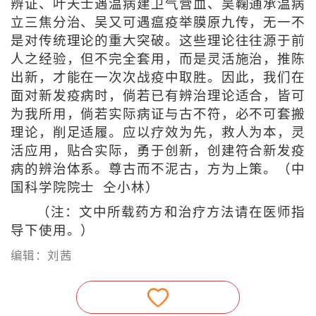
辨证、叶天士遇温病建卫气营血、吴鞠通承温病
立三焦分治、吴又可遇瘟疫举膜原九传，无一不
是对传统理论的重大突破。这些理论往往源于前
人之经验，但不完全套用，而是灵活施治，推陈
出新，才能在一次次战疫中取胜。因此，我们在
面对新发疫病时，倘若已有辨治理论适合，皆可
为我所用，倘若实际病证与古不符，必不可套搬
理论，削足适履。应以疗效为先，救人为本，灵
活应用，贴合实际，勇于创新，创建符合新发疫
病的辨治体系。尊古而不泥古，方为上策。（中
国科学院院士 仝小林）
（注：文中所载药方和治疗方法请在医师指
导下使用。）
编辑：刘茜