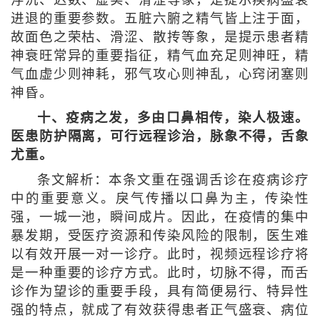
进退的重要参数。五脏六腑之精气皆上注于面，
故面色之荣枯、滑涩、散抟等象，是提示患者精
神衰旺常异的重要指征，精气血充足则神旺，精
气血虚少则神耗，邪气攻心则神乱，心窍闭塞则
神昏。
十、疫病之发，多由口鼻相传，染人极速。
医患防护隔离，可行远程诊治，脉象不得，舌象
尤重。
条文解析：本条文重在强调舌诊在疫病诊疗
中的重要意义。戾气传播以口鼻为主，传染性
强，一城一池，瞬间成片。因此，在疫情的集中
暴发期，受医疗资源和传染风险的限制，医生难
以有效开展一对一诊疗。此时，视频远程诊疗将
是一种重要的诊疗方式。此时，切脉不得，而舌
诊作为望诊的重要手段，具有简便易行、特异性
强的特点，就成了有效获得患者正气盛衰、病位