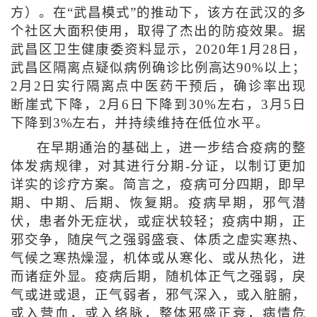
方）。在“武昌模式”的推动下，该方在武汉的多
个社区大面积使用，取得了杰出的防疫效果。据
武昌区卫生健康委资料显示，2020年1月28日，
武昌区隔离点疑似病例确诊比例高达90%以上；
2月2日实行隔离点中医药干预后，确诊率出现
断崖式下降，2月6日下降到30%左右，3月5日
下降到3%左右，并持续维持在低位水平。
在早期通治的基础上，进一步结合疫病的整
体发病规律，对其进行分期-分证，以制订更加
详实的诊疗方案。简言之，疫病可分四期，即早
期、中期、后期、恢复期。疫病早期，邪气潜
伏，患者外无症状，或症状较轻；疫病中期，正
邪交争，随戾气之强弱盛衰、体质之虚实寒热、
气候之寒热燥湿，机体或从寒化、或从热化，进
而诸症外显。疫病后期，随机体正气之强弱，戾
气或进或退，正气弱者，邪气深入，或入脏腑，
或入营血，或入络脉，整体邪盛正衰，病情危