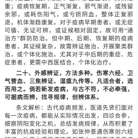
重；疫病恢复期，正气渐复，邪气渐退，或残留
余邪，或耗伤阳气，或亏损阴血，整体正复邪
退，机体渐趋康复。对于疫病早期患者，或无症
可循、无证可辨，或证候相对固定，故可用“通
治方”群防防治。但中期、后期、恢复期的疫病
患者，其证候复杂，故需辨证施治，开展聚类群
治，或个体化施治。尤其对于中后期的重症、危
症患者，更需中西医结合，个体化治疗。
二十、外感辨证，方法多种。伤寒六经、卫
气营血、三焦辨证、湿瘟九传等。凡适合者，选
而用之。倘若新发疫病，与古不符，不必牵强，
可据病而辨，找寻规律，创辨体系。
条文解析：古代疫病频发，医道先贤们面对
每一次疫病，都能从实际情况出发，四诊合参，
细察阴阳变化之机，总结发病规律，从而积累了
丰富的抗疫经验和理论。如张仲景遇伤寒创六经