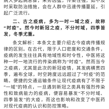
病大多起病急骤，来势凶猛，传染性强，如不及
时采取防治措施，会在人群中迅速传播蔓延，引
起广泛流行。
二、古之疫病，多为一时一域之疫，故称
“时疫”。然今时新冠之疫，不分时域，四季皆
发，冬季尤重。
条文解析：本条文主要介绍古今疫病传播规
律的区别。在古代，限于人口密度和交通条件，
疫病的发生往往具有地域性和时令性，中医将这
种一时一地流行的传染病称为“时疫”。然而当今
之疫病，尤其是此次的新冠疫情，其发病横贯四
季，遍布全球，时空跨度远远超过了“时疫”的范
畴。便捷的交通运输条件让现代疫病有了不限于
“一域”的特点，一旦遇到新冠之类具有强烈传染
性和致病能力的疫病，便容易暴发“不分时域、
四季皆发”的大疫，而这也影响和改变了中医药
对现代疫病的认识和防控策略。