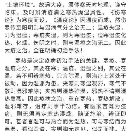
“土壤环境”。故遇大疫，须体察天时地理，谨守
临床，及时辨清疫病之寒热燥湿属性。《伤寒
论》为寒疫而设，《温疫论》因温疫而成，然伤
寒传至阳明则与温病气分之治无二；温疫夹湿，
则为湿瘟；寒疫夹湿，则为寒湿疫；迨寒湿疫化
热、化燥、伤阴之时，则与湿瘟之治无二。因此
大疫之治，全在明确初治手法！
寒热是决定疫病初治手法的关键。寒疫、寒
湿疫之分，其要在寒；温疫、湿瘟之别，其要在
温。若不明辨寒热，只言除湿，则治疗上就处于
被动，因为湿邪为患，夹寒则寒湿凝滞，寒气不
散则湿邪难除；夹热则湿热弥漫，邪热不清则湿
热熏蒸。因此疫病之治，重在寒热，寒热解散，
湿邪难存，治疗则事半功倍。有医家言既为疫
病，则无须再定寒热湿燥，随证施治，辨证即
可。甚者言湿可与热合而为湿热，可与寒结而为
寒湿，看似圆滑，实则胸无定见，似是而非。大