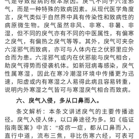
气是导致疫病的根本原因。戾气不同于六淫邪
气，而是一种特殊的致病因素。从现代医学角度
言，戾气类似于自然界中具有传染性和致病性的
病原微生物。戾气虽然非风、非寒、非暑、非
湿，但不同的戾气亦有不同的中医属性，有偏寒
之戾气，有偏热之戾气等等。其外，戾气可夹杂
六淫邪气而致病，亦可与人体内在之伏邪里应外
合而为患。六淫邪气或内在伏邪能与戾气相合，
助戾气得势而侵袭机体。如新冠病毒感染，戾气
性属寒湿，因此在寒冷潮湿环境中传播更为迅
速，阳虚或内有寒湿之人易得此病且容易转重，
说明内外寒湿之气皆可与寒湿戾气相合而致病。
六、戾气入侵，多从口鼻而入。
条文解析：本条文讲述戾气的主要传播途
径。戾气入侵人体，以口鼻途径为多。如《临证
指南医案》中言：“疫疠一症，都从口鼻而入，
直行中道，流布三焦，非比伤寒六经，可表可