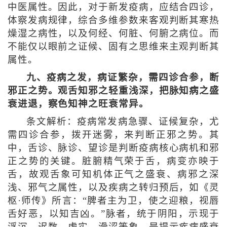
中医属性。因此，对于新发疫病，应结合四诊，
体察发病规律，综合多维参数来客观判断其寒热
燥湿之病性，以及何经、何脏、何腑之病位。而
不能仅以眼前之证候、固有之思维来主观判断其
属性。
九、疫病之发，病证繁杂，需四诊合参，断
邪正之势。观舌知邪之轻重浅深，把脉知病之盛
衰进退，察色知神之旺衰常异。
条文解析：疫病常发病急骤、证候复杂，尤
需四诊合参，拨开迷雾，来判断正邪之势。其
中，舌诊、脉诊、望诊是判断疫病核心病机和邪
正之势的关键。脏腑精气荣于舌，病变亦映于
舌，故观舌象可知机体正气之盛衰、病邪之深
浅、邪气之属性，以及疾病之转归预后，如《灵
枢·师传》所言：“脾者主为卫，使之迎粮，视唇
舌好恶，以知吉凶。”脉者，统于阴阳，示现于
浮沉、迟数、虚实、滑涩等象，是提示疾病盛衰