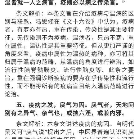
湿皆就一人之病言，疫则必以病之传染言。”
条文解析：本条文旨在介绍疫病与温病的区
别与联系。陆懋修在《文十六卷》中认为，疫病
者，有寒亦有热，重在传染，传染性是其主要特
征，无传染则不为疫病。温病者，只热不寒，重
在属性，温热性是其重要特征。但从更加严谨的
角度来看，疫病中属性为温热的病种，亦可将其
归属于温病的范畴，从温病的角度进行辨治，如
流行性脑脊髓膜炎、流行性脑炎等。此条之要
旨，重在强调诊断疫病的要点在乎传染性和流行
性，而不能将所有的疫病盲目纳入温病范畴进行
论治。
五、疫病之发，戾气为因。戾气者，天地间
别有之异气、杂气也，或挟六淫，或兼内邪。
条文解析：本条文讲述疫病的病因。自明代
吴又可“戾气说”提出之后，中医界普遍认识到戾