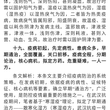
体，浅则伤气，深则伤阳，甚则凝血，故治疗时
需以固护阳气为要。温疫以温热戾气为因，湿瘟
（湿热疫）以湿热戾气为因，二者皆为热类疫
病，致病戾气皆属阳邪，阳盛阴衰，故温疫、湿
瘟以耗伤阴津为发病主线。温邪致病，津液受
害，津液一体，浅则伤津，深则耗液，甚则入
营、动血、生风，故治疗时需以固护阴津为要。
十九、疫病初起，先定病性。患病众多，早
期通治，全面覆盖，关口前移。疫病全程，分期
论治，核心病机，拟定方药。危重疑难，一人一
方。
条文解析：本条文主要介绍疫病防治的系统
策略。在发病初期，依据疫病的病性、证候特
征、核心病机等要素，确立早期“通治方”，广泛
使用，是防控疫情最重要的措施之一。在武汉抗
疫期间，笔者基于“寒湿疫”理论，拟定了早期通
治方——散寒化湿方（寒湿疫方，武汉抗疫一号