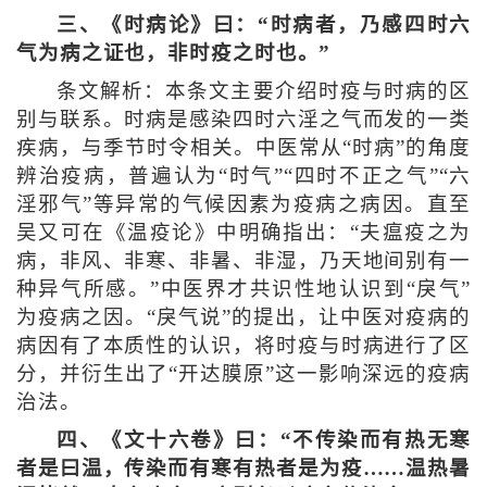
三、《时病论》曰：“时病者，乃感四时六
气为病之证也，非时疫之时也。”
条文解析：本条文主要介绍时疫与时病的区
别与联系。时病是感染四时六淫之气而发的一类
疾病，与季节时令相关。中医常从“时病”的角度
辨治疫病，普遍认为“时气”“四时不正之气”“六
淫邪气”等异常的气候因素为疫病之病因。直至
吴又可在《温疫论》中明确指出：“夫瘟疫之为
病，非风、非寒、非暑、非湿，乃天地间别有一
种异气所感。”中医界才共识性地认识到“戾气”
为疫病之因。“戾气说”的提出，让中医对疫病的
病因有了本质性的认识，将时疫与时病进行了区
分，并衍生出了“开达膜原”这一影响深远的疫病
治法。
四、《文十六卷》曰：“不传染而有热无寒
者是曰温，传染而有寒有热者是为疫……温热暑