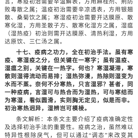
言，寒疫初治需要辛温解表，方用麻桂剂、荆防
败毒散之属；温疫初治需要辛凉透表，方用银翘
散、桑菊饮之属；寒湿疫初治需要开达膜原、散
寒化湿，方用圣散子方、散寒化湿方之属，湿瘟
（湿热疫）初治则需开达膜原、清热利湿，方用
达原饮、三仁汤之属。
十七、疫病之功力，全在初治手法。虽有寒
疫、寒湿疫之分，但关键在一寒字；虽有温疫、
湿瘟之别，关键在一热字。何也？寒湿凝滞，寒
散则湿得流动而易排；湿热弥漫，热除则湿变为
水而不蒸。奈何不分寒热，只言湿邪？甚者，同
一种疫病，言湿可与热合而为湿热，可与寒结而
为寒湿，看似圆滑，实则胸无定见，似是而非。
初治寒热迥异，湿辨岂可模棱。
条文解析：本条文主要介绍了疫病准确定性
及选择初治手法的重要性。疫病之治，虽然难以
特异性根除戾气，但可以通过“调态”来改变其