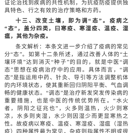
证论治找到疾病的共性机制，为抗疫防疫提供独
具特色、行之有效的治疗策略和方药。
十三、改变土壤，即为调“态”。疫病之
“态”，盖分四类，曰寒疫、寒湿疫、温疫、湿
瘟，其他为杂疫。
条文解析：本条文进一步介绍了疫病的常见
分“态”。如第十二条所述，通过改善人体的“土
壤环境”达到消灭“种子”的目的，就是中医“调
态”思想在疫病治疗中的应用。具体而言，“调
态”是指运用中药、针灸、导引等方法调整机体
的内环境状态，使其重新回归阴阳平衡、气血调
畅的健康状态。“调态”是治疗新发突发传染病的
重要措施，也是中医的传统优势所在。“水火
者，阴阳之征兆也”，火多则温热，火少则寒
凉，水多则夹湿，水少则因湿少而更显寒热之
性。故疫病以寒疫、温疫、寒湿疫、湿瘟（湿热
疫）四种属性最为常见，杂疫则指属性不明或很