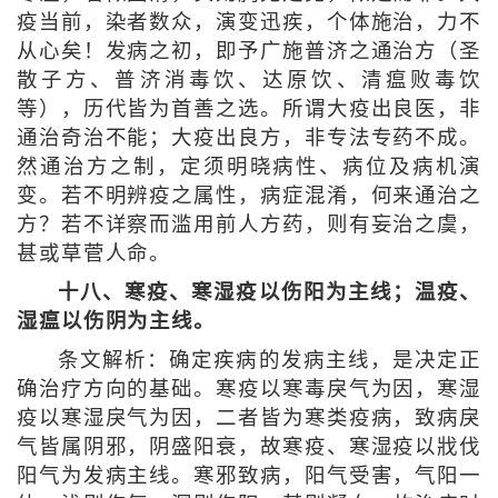
疫当前，染者数众，演变迅疾，个体施治，力不
从心矣！发病之初，即予广施普济之通治方（圣
散子方、普济消毒饮、达原饮、清瘟败毒饮
等），历代皆为首善之选。所谓大疫出良医，非
通治奇治不能；大疫出良方，非专法专药不成。
然通治方之制，定须明晓病性、病位及病机演
变。若不明辨疫之属性，病症混淆，何来通治之
方？若不详察而滥用前人方药，则有妄治之虞，
甚或草菅人命。
十八、寒疫、寒湿疫以伤阳为主线；温疫、
湿瘟以伤阴为主线。
条文解析：确定疾病的发病主线，是决定正
确治疗方向的基础。寒疫以寒毒戾气为因，寒湿
疫以寒湿戾气为因，二者皆为寒类疫病，致病戾
气皆属阴邪，阴盛阳衰，故寒疫、寒湿疫以戕伐
阳气为发病主线。寒邪致病，阳气受害，气阳一