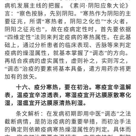
病机发展主线的把握。《素问·阴阳应象大论》
言：“察色按脉，先别阴阳。”寒热作为阴阳的主
要征兆，所谓“寒热者，阴阳之化也”“水火者，
阴阳之征兆也”，故在疫病定性时，首先要依据
“四维定性”法则来判定疫病的寒热属性。在此基
础上，通过分析患者的临床表现、舌脉等来判定
疫病的燥湿属性，就基本掌握了“调态”的方向。
再结合疾病的虚实属性，虚则补之，实则泻之，
“调态”治疫的要素将基本具备，遣方用药亦将更
加有的放矢。
十六、疫分寒热，要在初治。寒疫宜辛温解
表，温疫宜辛凉透表，寒湿疫宜开达膜原散寒化
湿，湿瘟宜开达膜原清热利湿。
条文解析：在发病初期即用中医“调态”之法
截断病情，是防治疫病的重要举措，而初治手法
的确定则依赖疫病寒热燥湿属性的判定。具体而