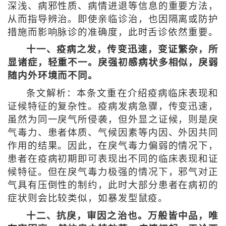
深浅、病邪性质、病情进退等信息的重要方法，
从而指导辨治。即使亲临诊治，也因隔离或防护
措施而影响脉诊的准确度，此时舌诊依然重要。
十一、疫病之发，传变迅速，变证繁杂，所
显诸症，轻重不一。戾强初感病状多相似，戾弱
随内外环境而不同。
条文解析：本条文重在介绍疫病临床表现和
证候特征的复杂性。疫病发病急骤，传变迅速，
虽然为同一戾气所侵袭，但外显之证候，则是戾
气毒力、患者体质、气候因素等内因、外因共同
作用的结果。因此，在戾气毒力偏弱的情况下，
患者在疫病初期即可表现出不同的临床表现和证
候特征。但在戾气毒力极强的情况下，邪气对正
气具有压倒性的制约，此时大部分患者在病初的
症状则会比较类似，如暴发型鼠疫。
十二、抗戾，审因之治也。万般皆中品，唯