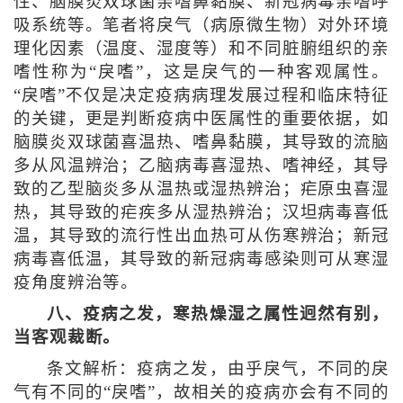
性、脑膜炎双球菌亲嗜鼻黏膜、新冠病毒亲嗜呼
吸系统等。笔者将戾气（病原微生物）对外环境
理化因素（温度、湿度等）和不同脏腑组织的亲
嗜性称为“戾嗜”，这是戾气的一种客观属性。
“戾嗜”不仅是决定疫病病理发展过程和临床特征
的关键，更是判断疫病中医属性的重要依据，如
脑膜炎双球菌喜温热、嗜鼻黏膜，其导致的流脑
多从风温辨治；乙脑病毒喜湿热、嗜神经，其导
致的乙型脑炎多从温热或湿热辨治；疟原虫喜湿
热，其导致的疟疾多从湿热辨治；汉坦病毒喜低
温，其导致的流行性出血热可从伤寒辨治；新冠
病毒喜低温，其导致的新冠病毒感染则可从寒湿
疫角度辨治等。
八、疫病之发，寒热燥湿之属性迥然有别，
当客观裁断。
条文解析：疫病之发，由乎戾气，不同的戾
气有不同的“戾嗜”，故相关的疫病亦会有不同的