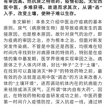
有审因高。然抗戾之特效药，疫情初起，无论西
医中医，多难获得。故退而求其次，从调“态”
入手，改变土壤，使种子难以生存。
条文解析：本条文介绍中医治疗疫病的基本
原则。戾气（病原微生物）是导致疫病发生的直
接原因，也是根本原因。故针对戾气的治疗，即
为疫病的审因之治，亦为根本之治。但面对新发
突发传染病，不管是中医还是西医，均很难在短
时间内寻找到针对病原体的特效药，特别是在疫
情的集中暴发期，医学界很难实现审因之治。病
原体之于人体内环境，好比“种子”之于“土壤”，
在找到可以直接消灭“种子”的特效药物之前，最
有效的办法就是运用中医“调态”的方法来改善人
体的“土壤环境”，进而调动机体内在的抗病能力
来祛除或消灭戾气，正所谓“体内自有大药”。因
此，在特效药物和疫苗研发成功之前，中医药要
第一时间介入疫情防控，深入抗疫一线，通过辨