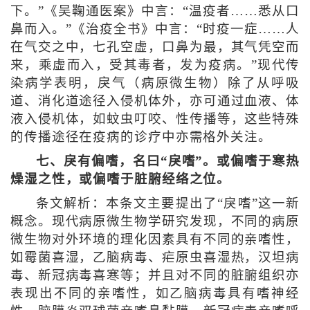
下。”《吴鞠通医案》中言：“温疫者……悉从口
鼻而入。”《治疫全书》中言：“时疫一症……人
在气交之中，七孔空虚，口鼻为最，其气凭空而
来，乘虚而入，受其毒者，发为疫病。”现代传
染病学表明，戾气（病原微生物）除了从呼吸
道、消化道途径入侵机体外，亦可通过血液、体
液入侵机体，如蚊虫叮咬、性传播等，这些特殊
的传播途径在疫病的诊疗中亦需格外关注。
七、戾有偏嗜，名曰“戾嗜”。或偏嗜于寒热
燥湿之性，或偏嗜于脏腑经络之位。
条文解析：本条文主要提出了“戾嗜”这一新
概念。现代病原微生物学研究发现，不同的病原
微生物对外环境的理化因素具有不同的亲嗜性，
如霉菌喜湿，乙脑病毒、疟原虫喜湿热，汉坦病
毒、新冠病毒喜寒等；并且对不同的脏腑组织亦
表现出不同的亲嗜性，如乙脑病毒具有嗜神经