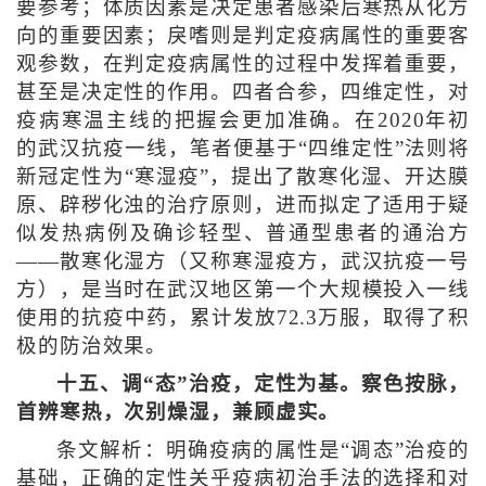
要参考；体质因素是决定患者感染后寒热从化方
向的重要因素；戾嗜则是判定疫病属性的重要客
观参数，在判定疫病属性的过程中发挥着重要，
甚至是决定性的作用。四者合参，四维定性，对
疫病寒温主线的把握会更加准确。在2020年初
的武汉抗疫一线，笔者便基于“四维定性”法则将
新冠定性为“寒湿疫”，提出了散寒化湿、开达膜
原、辟秽化浊的治疗原则，进而拟定了适用于疑
似发热病例及确诊轻型、普通型患者的通治方
——散寒化湿方（又称寒湿疫方，武汉抗疫一号
方），是当时在武汉地区第一个大规模投入一线
使用的抗疫中药，累计发放72.3万服，取得了积
极的防治效果。
十五、调“态”治疫，定性为基。察色按脉，
首辨寒热，次别燥湿，兼顾虚实。
条文解析：明确疫病的属性是“调态”治疫的
基础，正确的定性关乎疫病初治手法的选择和对