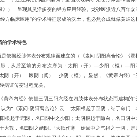
验录》），呈现其灵活多变的经方应用经验。龙砂医派近八百年众
“经方临床应用”的学术特征形成的沃土，也必然会成就像黄煌这
药的学术特色
就是依据经脉体表分布规律而建立的（《素问·阴阳离合论》《灵
经脉，从后至前的分布次序为：太阳（开）—少阳（枢）—阳
太阴（开）—厥阴（阖）—少阴（枢）。显然，《黄帝内经》“
六经病证传变过程无关。
将《黄帝内经》依据三阴三阳六经在四肢体表分布状态而建构的“
认为“《素问·阴阳离合论》云：‘太阳根起于至阴，结于命门，
阳根起于窍阴，名曰阴中之少阳；太阴根起于隐白，名曰阴中
于大敦，名曰阴之绝阴。’大抵伤寒，始因中之气得之于阴，是