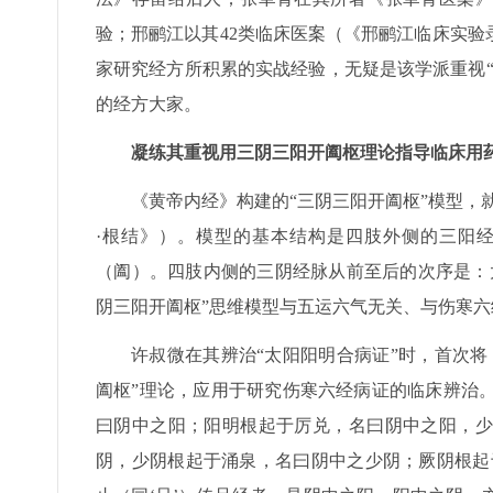
验；邢鹂江以其42类临床医案（《邢鹂江临床实
家研究经方所积累的实战经验，无疑是该学派重视
的经方大家。
凝练其重视用三阴三阳开阖枢理论指导临床用
《黄帝内经》构建的“三阴三阳开阖枢”模型，
·根结》）。模型的基本结构是四肢外侧的三阳
（阖）。四肢内侧的三阴经脉从前至后的次序是：
阴三阳开阖枢”思维模型与五运六气无关、与伤寒
许叔微在其辨治“太阳阳明合病证”时，首次
阖枢”理论，应用于研究伤寒六经病证的临床辨治。
曰阴中之阳；阳明根起于厉兑，名曰阴中之阳，少
阴，少阴根起于涌泉，名曰阴中之少阴；厥阴根起