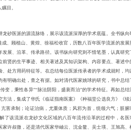
人瞩目。
耕龙砂医派的源流脉络，展示该流派深厚的学术底蕴。全书纵向
夏桂成、顾植山、黄煌、徐福松收官，历数八百年医学流派的发展
年发展、沿革、传承路径。该书纵向研究则不惜笔墨，认真研究
每位前贤的生平事迹、相关著述及其知识架构、内容要点、著述中
验、处方用药特征等。在总结每位医派传承者的学术成就时，均
均有明确出处，查之有据。如对清代医家姚球的研究，书中总结
经传变，秉性各异”“脉法阴阳，盛衰而治”的学术特征。再如总结
究方法，集成了华氏《临证指南医案》《种福堂公选良方》《续
，亢害承制；论证治病，尤重体质；风邪为首，统领六气；脏腑
了解了该流派在龙砂文化区域的八百年流传沿革的过程中，名医
医家许叔微，还是清代医家华岫云、沈金鳌、吴士瑛、王旭高、