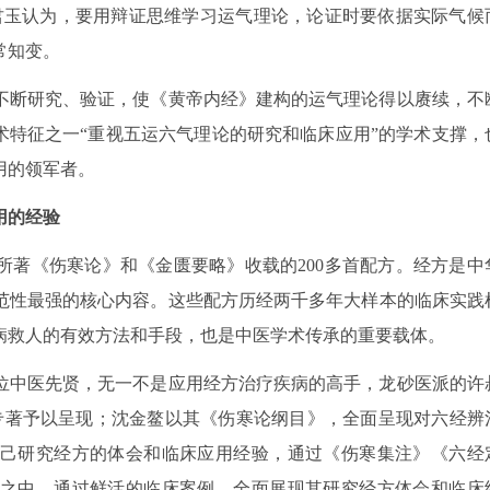
君玉认为，要用辩证思维学习运气理论，论证时要依据实际气候
常知变。
不断研究、验证，使《黄帝内经》建构的运气理论得以赓续，不
术特征之一“重视五运六气理论的研究和临床应用”的学术支撑，
用的领军者。
用的经验
所著《伤寒论》和《金匮要略》收载的200多首配方。经方是中
范性最强的核心内容。这些配方历经两千多年大样本的临床实践
病救人的有效方法和手段，也是中医学术传承的重要载体。
5位中医先贤，无一不是应用经方治疗疾病的高手，龙砂医派的许
专著予以呈现；沈金鳌以其《伤寒论纲目》，全面呈现对六经辨
己研究经方的体会和临床应用经验，通过《伤寒集注》《六经
之中，通过鲜活的临床案例，全面展现其研究经方体会和临床