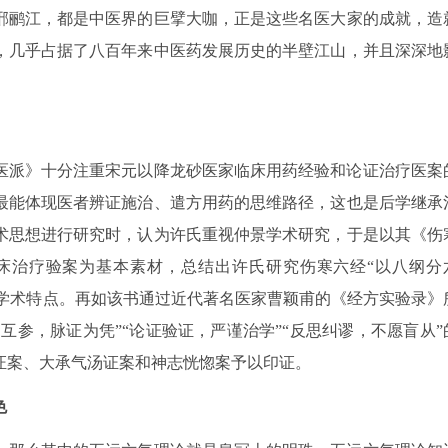
邢鹂江，都是中医界的巨擘大咖，正是这些名医大家的成就，造
，几乎占据了八百年来中医药发展历史的半壁江山，并且深深地
医派》十分注重宋元以降龙砂医家临床用药经验和论证治疗医案
最能体现医者辨证施治、遣方用药的思维路径，这也是后学继承
术思想进行研究时，认为许氏重视仲景学术研究，于是以其《伤
床治疗验案为基本素材，总结出许氏研究伤寒六经“以八纲分
”的学术特点。再如该书通过近代著名医家曹颖甫的《经方实验录》
互参，脉证为凭”“论证验证，严谨治学”“反思纠谬，不愿盲从”
证案、大承气汤证案和神志恍惚案予以印证。
色