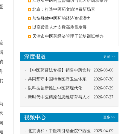
办
江苏省中医药监督知识与能力培训班举办
医
北京：打造中医药文旅消费新场景
加快释放中医药的经济资源潜力
以高质量人才支撑高质量发展
天津市中医药经济管理干部培训班举办
流
辑
深度报道
更多 >>
的
【中医药普法专栏】销售中药饮片
2026-08-06
升
应告知煎服方法及注意事项
共同坚守中国特色医疗卫生体系
2026-07-30
书
以科技创新推进中医药现代化
2026-07-29
新时代中医药原创思维培育与人才
2026-07-27
为
发展路径探索
术
视频中心
更多 >>
阖
北京协和：中医科引动全院中西医
2025-04-09
和