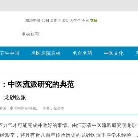
2026年08月7日 星期五
农历丙午年 今日
立秋
滚动新闻：
养生中国
名医名院名校
名企名药
中医文化
》：中医流派研究的典范
龙砂医派
来源：中国中医药报4版
作者：张登本
下力气才可能完成并做好的事情。由江苏省中医流派研究院龙砂
经艰辛，将具有近八百年传承历史的龙砂医派丰厚学术经验，