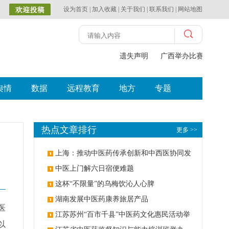
设为首页
|
加入收藏
|
关于我们
|
联系我们
|
网站地图
遗失声明
广西举办比赛探索中（
舆情
数据
远程教育
地方
专题
热点文章排行
更多 >>
上海：推动中医药传承创新和中西医协同发
展
中医上门解六日宿便难题
这杯“不限量”的乌梅饮沁人心脾
湖南发展中医药康养旅居产品
医
江苏苏州“百市千县”中医药文化惠民活动举
以