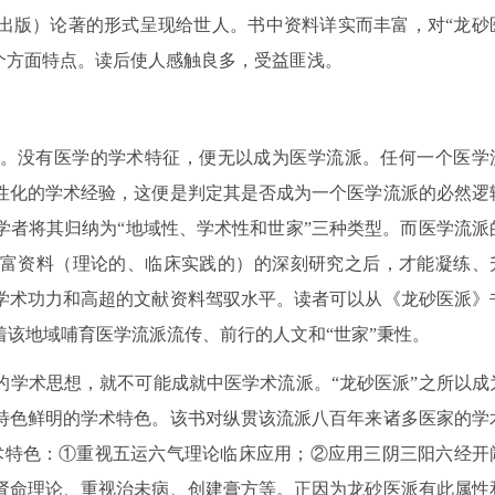
0月出版）论著的形式呈现给世人。书中资料详实而丰富，对“龙砂
个方面特点。读后使人感触良多，受益匪浅。
。没有医学的学术特征，便无以成为医学流派。任何一个医学
性化的学术经验，这便是判定其是否成为一个医学流派的必然逻
学者将其归纳为“地域性、学术性和世家”三种类型。而医学流派
富资料（理论的、临床实践的）的深刻研究之后，才能凝练、
学术功力和高超的文献资料驾驭水平。读者可以从《龙砂医派》
该地域哺育医学流派流传、前行的人文和“世家”秉性。
的学术思想，就不可能成就中医学术流派。“龙砂医派”之所以成
特色鲜明的学术特色。该书对纵贯该流派八百年来诸多医家的学
术特色：①重视五运六气理论临床应用；②应用三阴三阳六经开
肾命理论、重视治未病、创建膏方等。正因为龙砂医派有此属性