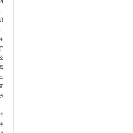
南
，
明
，
终
于
经
离
三
证
步
、
特
特