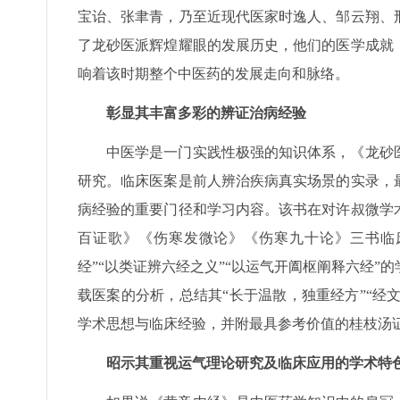
宝诒、张聿青，乃至近现代医家时逸人、邹云翔、
了龙砂医派辉煌耀眼的发展历史，他们的医学成就
响着该时期整个中医药的发展走向和脉络。
彰显其丰富多彩的辨证治病经验
中医学是一门实践性极强的知识体系，《龙砂
研究。临床医案是前人辨治疾病真实场景的实录，
病经验的重要门径和学习内容。该书在对许叔微学
百证歌》《伤寒发微论》《伤寒九十论》三书临
经”“以类证辨六经之义”“以运气开阖枢阐释六经
载医案的分析，总结其“长于温散，独重经方”“经文
学术思想与临床经验，并附最具参考价值的桂枝汤
昭示其重视运气理论研究及临床应用的学术特