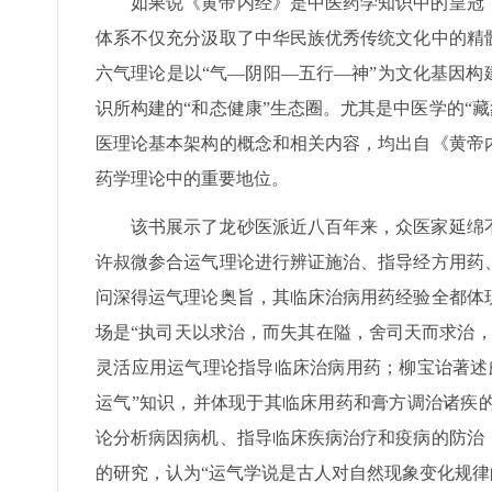
如果说《黄帝内经》是中医药学知识中的皇冠
体系不仅充分汲取了中华民族优秀传统文化中的精
六气理论是以“气—阴阳—五行—神”为文化基因构
识所构建的“和态健康”生态圈。尤其是中医学的“藏象”
医理论基本架构的概念和相关内容，均出自《黄帝
药学理论中的重要地位。
该书展示了龙砂医派近八百年来，众医家延绵
许叔微参合运气理论进行辨证施治、指导经方用药
问深得运气理论奥旨，其临床治病用药经验全都体
场是“执司天以求治，而失其在隘，舍司天而求治
灵活应用运气理论指导临床治病用药；柳宝诒著述
运气”知识，并体现于其临床用药和膏方调治诸疾
论分析病因病机、指导临床疾病治疗和疫病的防治
的研究，认为“运气学说是古人对自然现象变化规律