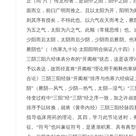
止（同‘只’）传足经者，是阴中之阳，阳中之阴
面而立，前曰广明而推之。且以太阳为开，阳明为
则其序有授矣，不特此也。以六气在天而考之，厥
为五之气，太阳为六之气。此顺（常规思维）也。
少阳而后太阴，太阴而后少阴，少阴而后厥阴。伤
厥阴也”（《伤寒九十论·太阳阳明合病证八十四》
三阴三阳六经体表分布的“开阖枢”状态，这是该
予以表达，故而径直将“开阖枢”理论用于阐释伤寒
合论》三阴三阳经脉“开阖枢”排序与伤寒六经病
阴”（厥阴—风气，少阴—热气，太阴—湿气）“
传变过程中“三阳”经“三阴”经之序一致，加之许
排序予以转换，就将《黄帝内经》三阴三阳经脉四
指导临床用药的理论。其四，学习此节论述时，务
征。“符号”也叫象征符号，是逐渐积累、具有典