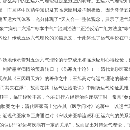
，那么其中的五运六气理论就是皇冠上的明珠。五运六气理论知
髓，而且将中医药学知识及其临床应用发挥到极致。因为凭借五
建五运六气体系，充分体现了“天人合一”整体观念，展示了运气
“病机”“六淫”“标本中气”“治则治法”“正治反治”“组方法度”等
内经》传载五运六气理论的10篇原文，于此体现了运气学说在中
不断地传承着对五运六气理论的研究成果和临床应用心得经验，
、判断患者病情的预后转归（《伤寒九十论》）；清代龙砂医家
现在其《三因司天方》的著作之中；王旭高对待运气理论的基本
，而其失在浮”，故而在其《运气证治歌诀》中阐扬运气论证思维
颇丰，临证经验丰富，他在进行六经辨治临床病证时，常常“参
的验案之中；清代医家高上池在其《医学问对》论著中，以运气
；近现代医家章巨膺通过对《宋以来医学流派和五运六气的关系
的认识”“岁运与疾病有一定的关系”，故而提出对待运气理论，“