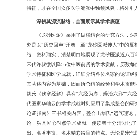
特征，才在全国众多医学流派中独领风骚，格外引
深耕其源流脉络，全面展示其学术底蕴
《龙砂医派》采用了纵横结合的研究方法，深
究是以“历史回声”开卷，至“龙砂医派传人”中的
络，资料翔实，清楚明白地展现了龙砂医派近八百
宋代许叔微以降55位中医前贤的学术贡献，历数
学术特征和医学成就，详细介绍各位名家的论证经
其著述内容为基础，因而所总结的经验和学术贡献
姚氏《伤寒经解》具有“六经为序，辨治六邪”“六
代医家华岫云的学术成就时则应用了集成整合的研
论证指南》三书相关内容，整合出华氏“运气理论
论，独具匠心”4点学术成就，使读者十分清晰地
出、名著丰富、名术精彩纷呈的特点。无论是宋代