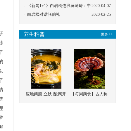
协同
《新闻1+1》白岩松连线黄璐琦：中
2020-04-07
医救治的临床效果
白岩松对话张伯礼
2020-02-25
研
养生科普
更多 >>
脉
了
的
以
了
清
应地药膳·立秋 |酸爽开
【每周药食】古人称
选
胃，一口入魂！喝下
它为“仙草”，滋补强
理
这碗汤，滋阴润燥、
壮、培本固元
辈
清热降火
柳