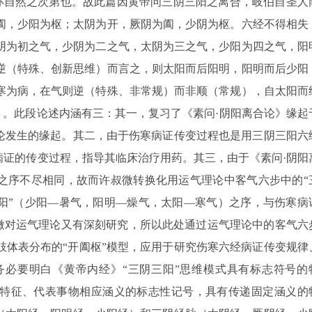
，亦自然之次第也。故此篇因黄帝问三阴三阳之离合，岐伯自圣人
阖，少阳为枢；太阴为开，厥阴为阖，少阴为枢。六经不得相失
阴为初之气，少阴为二之气，太阴为三之气，少阳为四之气，阳
逆（特殊、创新思维）而言之，则太阳而后阳明，阳明而后少阳
寒为病，在气则逆（特殊、非常规）而非顺（常规），自太阳而
）。此段论述内涵有三：其一，复习了《素问·阴阳离合论》缘起
理论发生的缘起。其二，由于伤寒病证传变过程也是用三阴三阳六
病证的传变过程，指导其临床治疗用药。其三，由于《素问·阴阳
证之序不尽相同，故而许叔微转换化用运气理论中客气六步中的“
三阳”（少阳—暑气，阳明—燥气，太阳—寒气）之序，与伤寒病
叔微对运气理论又有深刻研究，所以此处通过运气理论中的客气六
肢体表分布的“开阖枢”模型，应用于研究伤寒六经病证传变规律
必要明白《黄帝内经》“三阴三阳”思维模式具有标志符号的
型特征、代表事物相应涵义的标志性记号，具有传递固定涵义的