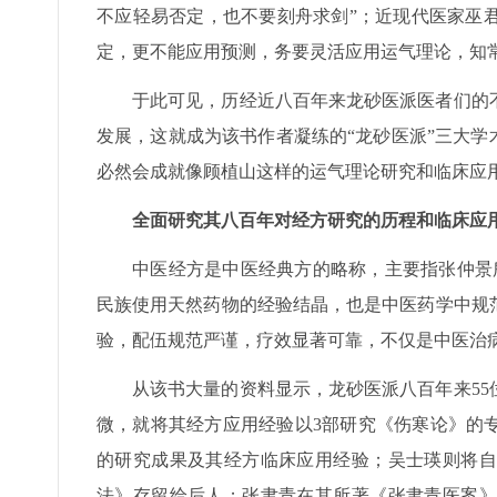
不应轻易否定，也不要刻舟求剑”；近现代医家巫
定，更不能应用预测，务要灵活应用运气理论，知
于此可见，历经近八百年来龙砂医派医者们的
发展，这就成为该书作者凝练的“龙砂医派”三大学
必然会成就像顾植山这样的运气理论研究和临床应
全面研究其八百年对经方研究的历程和临床应
中医经方是中医经典方的略称，主要指张仲景
民族使用天然药物的经验结晶，也是中医药学中规
验，配伍规范严谨，疗效显著可靠，不仅是中医治
从该书大量的资料显示，龙砂医派八百年来5
微，就将其经方应用经验以3部研究《伤寒论》的
的研究成果及其经方临床应用经验；吴士瑛则将自
法》存留给后人；张聿青在其所著《张聿青医案》