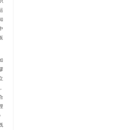
识
运
知
中
医
如
缪
立
，
合
理
》
既