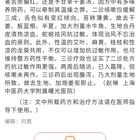
者舌质偏红，还是予甘草干姜汤，因方中有多味
养阴药，可以牵制其温燥之弊。二诊咳嗽仅缓解
三成，舌色似有变红倾向，苔转薄黄。故去干
姜、板蓝根、半夏，加大剂量水牛角、生地合丹
皮清热凉血，蛇蜕祛风抗过敏，体现治风不忘治
血的原则。此外，性温的艾叶、麻黄、桂枝和性
凉的龙葵共用，不仅可以增加抗过敏作用，也可
维持整方药性平衡。三诊疗效也证实了二诊处方
的抗过敏作用更强。两周后随访，已入霜降，但
咳嗽未再作。三诊药后出现腹泻，乃大剂量生地
所致，故去生地、加炮姜炭即止。（赵琳 上海
中医药大学附属曙光医院）
（注：文中所载药方和治疗方法请在医师指
导下使用。）
编辑：刘茜