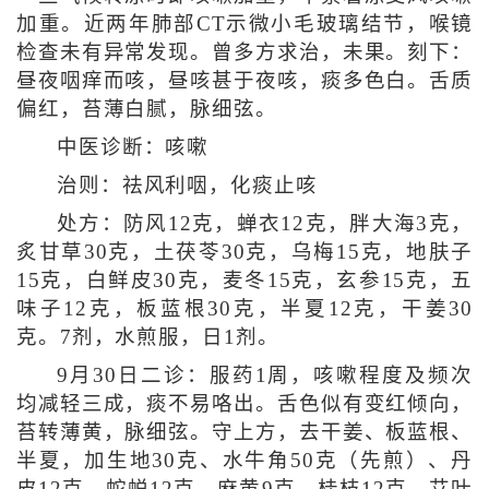
加重。近两年肺部CT示微小毛玻璃结节，喉镜
检查未有异常发现。曾多方求治，未果。刻下：
昼夜咽痒而咳，昼咳甚于夜咳，痰多色白。舌质
偏红，苔薄白腻，脉细弦。
中医诊断：咳嗽
治则：祛风利咽，化痰止咳
处方：防风12克，蝉衣12克，胖大海3克，
炙甘草30克，土茯苓30克，乌梅15克，地肤子
15克，白鲜皮30克，麦冬15克，玄参15克，五
味子12克，板蓝根30克，半夏12克，干姜30
克。7剂，水煎服，日1剂。
9月30日二诊：服药1周，咳嗽程度及频次
均减轻三成，痰不易咯出。舌色似有变红倾向，
苔转薄黄，脉细弦。守上方，去干姜、板蓝根、
半夏，加生地30克、水牛角50克（先煎）、丹
皮12克、蛇蜕12克、麻黄9克、桂枝12克、艾叶