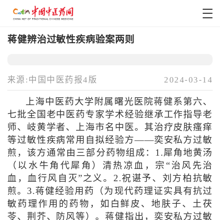
蒋健辨治过敏性疾病验案两则
来源:中国中医药报4版
2024-03-14
上海中医药大学附属曙光医院蒋健系第六、
七批全国老中医药专家学术经验继承工作指导老
师、岐黄学者、上海市名中医。其治疗皮肤瘙痒
等过敏性疾病常用自拟经验方——奕安私方过敏
煎，该方通常由三部分药物组成：1.犀角地黄汤
（以水牛角代犀角）清热凉血，宗“治风先治
血，血行风自灭”之义。2.祝谌予、刘方柏抗敏
煎。3.蒋健经验用药（为现代药理证实具有抗过
敏药理作用的药物，如白鲜皮、地肤子、土茯
苓、荆芥、防风等）。蒋健指出，奕安私方过敏