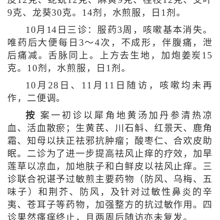
9克、龙葵30克。14剂，水煎服，日1剂。
10月14日三诊：服药3周，咳嗽基本消失。
唯药后大便每日3～4次，不成形，伴腹痛，泄
后痛减。舌脉同上。上方去生地，加炮姜炭15
克。10剂，水煎服，日1剂。
10月28日、11月11日随访，咳嗽均未再
作，二便调。
按
案一初诊以犀角地黄汤加丹参清热凉
血、活血散瘀；生黄芪、川石斛、红景天、鹿角
霜、知母以扶正祛邪抗肿瘤；酸枣仁、合欢皮助
眠。二诊为了进一步提高祛风止痒的疗效，加旱
莲草以凉血，加地肤子和白鲜皮以祛风止痒。三
诊联合祝谌予过敏煎主要药物（防风、乌梅、五
味子）和荆芥、防风，及针对过敏性鼻炎的辛
夷、苍耳子等药物，加强整方的抗过敏作用。四
诊果然瘙痒终止，且两周后随访亦未复发。