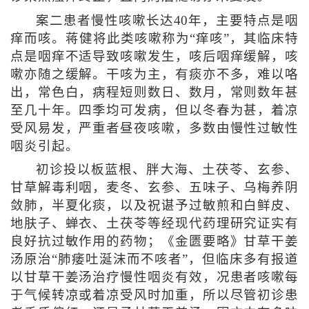
案二患者慢性咳嗽长达40年，主要特点是咽
痒而咳。蒋健将此类咳嗽称为“痒咳”，其临床特
点是咽痒不适导致咳嗽发生，咳后咽痒缓解，咳
嗽亦随之缓解。干咳为主，有痰亦不多，难以咯
出，常色白，病程短则数日、数月，常则数年甚
至几十年。四季均可发病，但以冬春为甚，着凉
受风易发，严重者昼夜咳嗽，多数由慢性过敏性
咽炎引起。
初诊投以板蓝根、胖大海、土茯苓、玄参、
甘草解毒利咽，麦冬、玄参、五味子、乌梅养阴
敛肺，半夏化痰，以及祝谌予过敏煎和白鲜皮、
地肤子、蝉衣、土茯苓等经现代药理研究证实有
良好抗过敏作用的药物；《金匮要略》甘草干姜
汤原治“肺痿吐涎沫而不咳者”，但临床多有报道
以甘草干姜汤治疗慢性咽炎有效，况患者咳嗽每
于气候转凉或着凉受风时加重，所以尽管初诊患