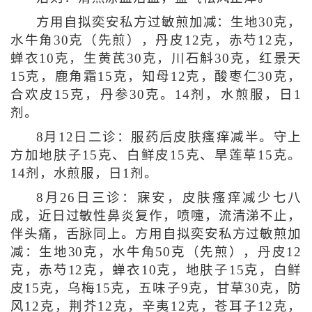
方用自拟奕安私方过敏煎加减：生地30克，
水牛角30克（先煎），丹皮12克，赤芍12克，
蝉衣10克，生黄芪30克，川石斛30克，红景天
15克，鹿角霜15克，知母12克，酸枣仁30克，
合欢皮15克，丹参30克。14剂，水煎服，日1
剂。
8月12日二诊：服药后皮肤瘙痒减半。守上
方加地肤子15克、白鲜皮15克、旱莲草15克。
14剂，水煎服，日1剂。
8月26日三诊：寐安，皮肤瘙痒减少七八
成，近日过敏性鼻炎复作，喷嚏，流清涕不止，
伴头痛，舌脉同上。方用自拟奕安私方过敏煎加
减：生地30克，水牛角50克（先煎），丹皮12
克，赤芍12克，蝉衣10克，地肤子15克，白鲜
皮15克，乌梅15克，五味子9克，甘草30克，防
风12克，荆芥12克，辛夷12克，苍耳子12克，