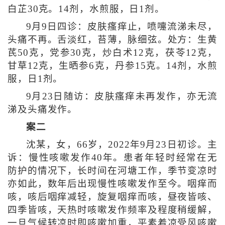
白芷30克。14剂，水煎服，日1剂。
9月9日四诊：皮肤瘙痒止，喷嚏流涕未尽，
头痛不再。舌淡红，苔薄，脉细弦。处方：生黄
芪50克，党参30克，炒白术12克，茯苓12克，
甘草12克，生晒参6克，丹参15克。14剂，水煎
服，日1剂。
9月23日随访：皮肤瘙痒未再发作，亦无流
涕及头痛发作。
案二
沈某，女，66岁，2022年9月23日初诊。主
诉：慢性咳嗽发作40年。患者年轻时经常在无
防护的情况下，长时间在河塘工作，季节变凉时
亦如此，数年后出现慢性咳嗽发作至今。咽痒而
咳，咳后咽痒减轻，旋复咽痒而咳，昼夜皆咳、
四季皆咳，天热时咳嗽发作频率及程度稍缓解，
一旦气候转凉时即咳嗽加重，平素着凉受风咳嗽