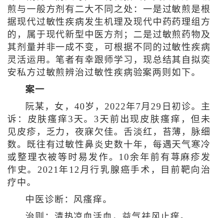
煎与一般方剂有二大不同之处：一是过敏煎是根
据现代过敏性疾病发生机理及现代中药药理组方
的，属于现代新型中医方剂；二是过敏煎药物及
其剂量并非一成不变，可根据不同的过敏性疾病
灵活运用。笔者有幸跟师学习，现总结其自拟奕
安私方过敏煎辨治过敏性疾病验案两则如下。
案一
阮某，女，40岁，2022年7月29日初诊。主
诉：皮肤瘙痒3天。3天前出现皮肤瘙痒，但未
见皮疹，乏力，夜寐欠佳。舌淡红，苔薄，脉细
数。既往有过敏性鼻炎史数十年，每遇天气寒冷
或整理衣被等时易发作。10余年前有荨麻疹发
作史。2021年12月行乳腺癌手术，目前靶向治
疗中。
中医诊断：风瘙痒。
治则：清热凉血活血，益气祛风止痒。