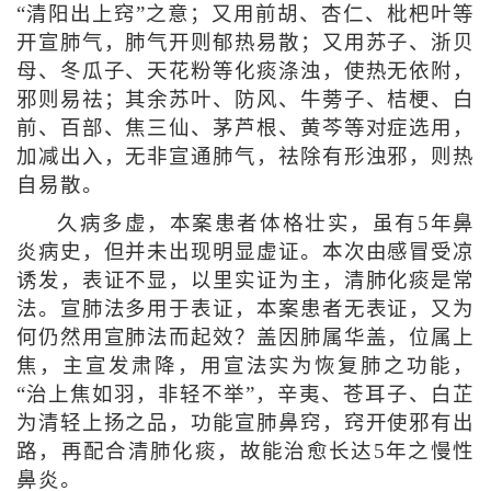
“清阳出上窍”之意；又用前胡、杏仁、枇杷叶等
开宣肺气，肺气开则郁热易散；又用苏子、浙贝
母、冬瓜子、天花粉等化痰涤浊，使热无依附，
邪则易祛；其余苏叶、防风、牛蒡子、桔梗、白
前、百部、焦三仙、茅芦根、黄芩等对症选用，
加减出入，无非宣通肺气，祛除有形浊邪，则热
自易散。
久病多虚，本案患者体格壮实，虽有5年鼻
炎病史，但并未出现明显虚证。本次由感冒受凉
诱发，表证不显，以里实证为主，清肺化痰是常
法。宣肺法多用于表证，本案患者无表证，又为
何仍然用宣肺法而起效？盖因肺属华盖，位属上
焦，主宣发肃降，用宣法实为恢复肺之功能，
“治上焦如羽，非轻不举”，辛夷、苍耳子、白芷
为清轻上扬之品，功能宣肺鼻窍，窍开使邪有出
路，再配合清肺化痰，故能治愈长达5年之慢性
鼻炎。