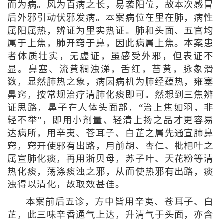
而为病。风为百病之长，易袭阳位，故本次感冒
后外邪引动伏邪发病。本案病位在里在肺，病性
属阳属热，辨证为里实热证。肺和头面、五官均
属于上焦，肺开窍于鼻，因此病属上焦。本案患
者体质壮实，无虚证，虽感受外邪，但表证不
显。鼻塞、流黄稠浊涕，舌红，苔黄，脉象滑
数，显然肺热之象，病因病机为肺经蕴热，雍塞
鼻窍，按常规治疗清肺化痰即可。然想到三焦辨
证思路，鼻子在人体头面部，“治上焦如羽，非
轻不举”，即用小剂量、轻清上扬之品才更容易
达病所，用辛夷、苍耳子、白芷之属先通宣肺鼻
窍，窍开使邪有出路，用前胡、杏仁、枇杷叶之
属宣肺化痰，再用浙贝母，苏子叶、天花粉等清
热化痰，荡涤痰浊之邪，从而使热邪有出路，痰
浊得以清化，故取效甚佳。
本案前后五诊，方中皆用辛夷、苍耳子、白
芷，此三味辛香通气上达，升清气于头面，亦含