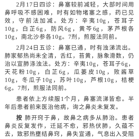
2月17日四诊：鼻塞较前减轻，大部时间用
鼻呼吸不感困难，时有如物堵塞之感，药已见
效，守前法加减。处方：辛夷10g，苍耳子
10g，白芷6g，防风6g，黄芩6g，茅芦根各
10g，南北沙参各10g。7剂，煎服法同前。
2月24日五诊：鼻塞已通，时有浊涕流出。
肺家郁热尚未全清，舌红，苔黄，脉象滑数，仍
治以宣肺涤浊法。处方：辛夷10g，苍耳子6g，
天花粉10g，白芷6g，瓜蒌皮10g，败酱草
10g，冬瓜子10g，苏叶10g，芦根10g，桔梗
6g。7剂，煎服法同前。
患者依上方续服1个月，鼻塞流涕皆愈。半
年后患者前来医治他病，询之鼻炎未复发。
按
肺开窍于鼻，故鼻之病多从肺治。患者
鼻炎反复发作，迁延不愈，邪热伏肺，久蕴不
去，致邪热壅结鼻窍，鼻失宣通，气息出入受阻