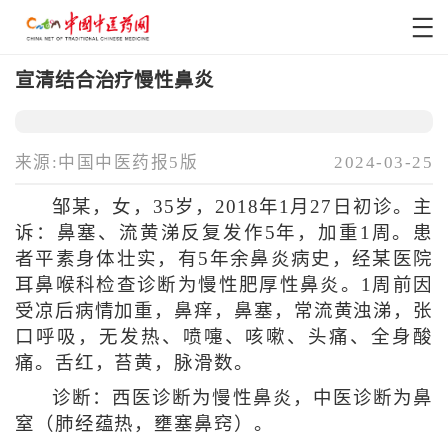
宣清结合治疗慢性鼻炎
来源:中国中医药报5版
2024-03-25
邹某，女，35岁，2018年1月27日初诊。主
诉：鼻塞、流黄涕反复发作5年，加重1周。患
者平素身体壮实，有5年余鼻炎病史，经某医院
耳鼻喉科检查诊断为慢性肥厚性鼻炎。1周前因
受凉后病情加重，鼻痒，鼻塞，常流黄浊涕，张
口呼吸，无发热、喷嚏、咳嗽、头痛、全身酸
痛。舌红，苔黄，脉滑数。
诊断：西医诊断为慢性鼻炎，中医诊断为鼻
窒（肺经蕴热，壅塞鼻窍）。