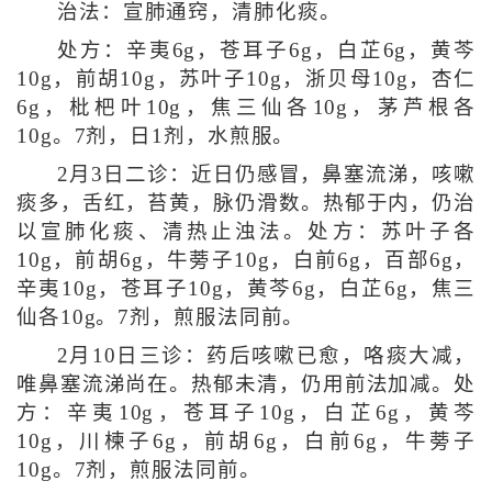
治法：宣肺通窍，清肺化痰。
处方：辛夷6g，苍耳子6g，白芷6g，黄芩
10g，前胡10g，苏叶子10g，浙贝母10g，杏仁
6g，枇杷叶10g，焦三仙各10g，茅芦根各
10g。7剂，日1剂，水煎服。
2月3日二诊：近日仍感冒，鼻塞流涕，咳嗽
痰多，舌红，苔黄，脉仍滑数。热郁于内，仍治
以宣肺化痰、清热止浊法。处方：苏叶子各
10g，前胡6g，牛蒡子10g，白前6g，百部6g，
辛夷10g，苍耳子10g，黄芩6g，白芷6g，焦三
仙各10g。7剂，煎服法同前。
2月10日三诊：药后咳嗽已愈，咯痰大减，
唯鼻塞流涕尚在。热郁未清，仍用前法加减。处
方：辛夷10g，苍耳子10g，白芷6g，黄芩
10g，川楝子6g，前胡6g，白前6g，牛蒡子
10g。7剂，煎服法同前。