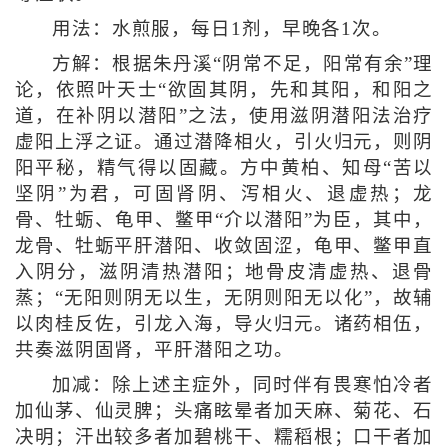
用法：水煎服，每日1剂，早晚各1次。
方解：根据朱丹溪“阴常不足，阳常有余”理
论，依照叶天士“欲固其阴，先和其阳，和阳之
道，在补阴以潜阳”之法，使用滋阴潜阳法治疗
虚阳上浮之证。通过潜降相火，引火归元，则阴
阳平秘，精气得以固藏。方中黄柏、知母“苦以
坚阴”为君，可固肾阴、泻相火、退虚热；龙
骨、牡蛎、龟甲、鳖甲“介以潜阳”为臣，其中，
龙骨、牡蛎平肝潜阳、收敛固涩，龟甲、鳖甲直
入阴分，滋阴清热潜阳；地骨皮清虚热、退骨
蒸；“无阳则阴无以生，无阴则阳无以化”，故辅
以肉桂反佐，引龙入海，导火归元。诸药相伍，
共奏滋阴固肾，平肝潜阳之功。
加减：除上述主症外，同时伴有畏寒怕冷者
加仙茅、仙灵脾；头痛眩晕者加天麻、菊花、石
决明；汗出较多者加碧桃干、糯稻根；口干者加