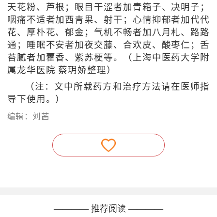
天花粉、芦根；眼目干涩者加青箱子、决明子；
咽痛不适者加西青果、射干；心情抑郁者加代代
花、厚朴花、郁金；气机不畅者加八月札、路路
通；睡眠不安者加夜交藤、合欢皮、酸枣仁；舌
苔腻者加藿香、紫苏梗等。
（上海中医药大学附
属龙华医院 蔡玥娇整理）
（注：文中所载药方和治疗方法请在医师指
导下使用。）
编辑：刘茜
———— 推荐阅读 ————