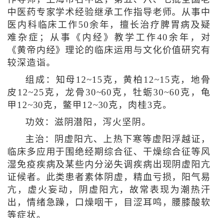
中医药专家学术经验继承工作指导老师。从事中
医内科临床工作50余年，擅长治疗脾胃病及疑
难杂症；从事《内经》教学工作40余年，对
《黄帝内经》理论的临床运用与文化价值研究有
较深造诣。
组成：知母12~15克，黄柏12~15克，地骨
皮12~25克，龙骨30~60克，牡蛎30~60克，龟
甲12~30克，鳖甲12~30克，肉桂3克。
功效：滋阴潜阳，泻火坚阴。
主治：阴虚阳亢、上热下寒等虚阳浮越证，
临床多应用于围绝经期综合征、干燥综合征等风
湿免疫疾病及某些内分泌失调疾病出现阴虚阳亢
证候者。此类患者素体阴虚，精血亏损，阳气易
亢，虚火妄动，阴虚阳亢，故常表现为潮热汗
出，情绪急躁，口燥咽干，目涩耳鸣，腰膝酸软
等症状。