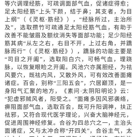
等穴调理经筋，可疏调面部气血，促诸症得愈；
足太阳经筋“上头下颜，结于鼻；其支者，为目
上纲”（《灵枢·筋经》），“经脉所过，主治所
及”，选取攒竹可疏通足太阳经筋气血，有助于
改善不能皱眉及额纹消失等面部功能；足少阳经
筋其病“从左之右，右目不开，上过右角，并蹻
脉而行”（《灵枢·筋经》），蹻脉的功能主要是
“司目之开阖”，选取阳白穴，可畅气血，理跷
脉，以恢复眼睑之开阖。风池穴亦属胆经，为祛
风要穴，既祛内风，又散外风，可有效改善面瘫
诸症。百会，别称“三阳五会”，穴居巅顶，是一
身阳气汇聚的地方，《素问·太阴阳明论》云：
“犯虚邪贼风者，阳受之。”面瘫多因风邪袭络，
痹阻面部气血，选取百会，既可升阳调神，扶正
祛邪，又符合现代医学理论，兴奋大脑神经元，
促进周围神经修复。合谷为四总穴之一，主治头
面诸症，又与太冲合称“开四关”，合谷主气，太