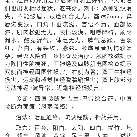
难，经膏药外用治疗后未有明显好转，5天前右
侧也出现相似症状，遂来诊。刻下：双侧额纹消
失，不能皱眉，眼睑闭合无力，露睛2mm，鼻
唇沟变浅，口角下垂流涎，言语不清，面部板
滞，肌肉松弛无力，表情淡漠，咀嚼障碍，刷牙
漏水，鼓腮漏气，体乏无力，脾气急躁，舌淡
红，苔白，有裂纹，脉弦。考虑患者病情较复
杂，建议入院进一步检查及治疗，颅脑核磁提示
为陈旧性脑梗死，面神经及四肢肌电图检查提示
双侧面神经周围性损害，右侧为著；双正中神经
损害，运动和感觉神经脱髓鞘损害；双上肢部分
运动神经F波异常，近端神经根损害。
诊断：西医诊断为吉兰-巴雷综合征，中医
诊断为面瘫（风寒袭络）。
治法：活血通络，疏调经筋，针药并用。
取穴：百会、阳白、太阳、四白、攒竹、地
仓、颊车、风池、合谷、足三里、太冲，上述诸