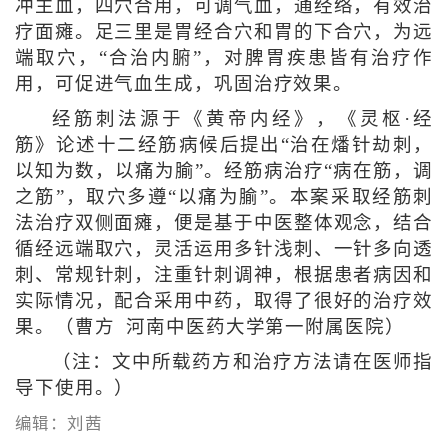
冲主血，四穴合用，可调气血，通经络，有效治
疗面瘫。足三里是胃经合穴和胃的下合穴，为远
端取穴，“合治内腑”，对脾胃疾患皆有治疗作
用，可促进气血生成，巩固治疗效果。
经筋刺法源于《黄帝内经》，《灵枢·经
筋》论述十二经筋病候后提出“治在燔针劫刺，
以知为数，以痛为腧”。经筋病治疗“病在筋，调
之筋”，取穴多遵“以痛为腧”。本案采取经筋刺
法治疗双侧面瘫，便是基于中医整体观念，结合
循经远端取穴，灵活运用多针浅刺、一针多向透
刺、常规针刺，注重针刺调神，根据患者病因和
实际情况，配合采用中药，取得了很好的治疗效
果。（曹方 河南中医药大学第一附属医院）
（注：文中所载药方和治疗方法请在医师指
导下使用。）
编辑：刘茜