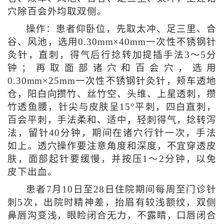
穴除百会外均取双侧。
操作：患者仰卧位，先取太冲、足三里、合
谷、风池，选用0.30mm×40mm一次性不锈钢针
灸针，直刺，得气后行捻转加提插手法3～5分
钟；再取面部诸穴和百会穴，选用
0.30mm×25mm一次性不锈钢针灸针，颊车透地
仓，阳白向攒竹、丝竹空、头维、上星透刺，攒
竹透鱼腰，针尖与皮肤呈15°平刺，四白直刺，
百会平刺，手法柔和、适中，轻刺得气，捻转泻
法，留针40分钟，期间在诸穴行针一次，手法
如上。透穴操作要注意角度和深度，不宜穿透皮
肤，面部起针要缓慢，并按压1～2分钟，以免
皮下出血。
患者7月10日至28日住院期间每周至门诊针
刺5次，出院时精神差，抬眉有较浅额纹，双侧
鼻唇沟变浅，眼睑闭合无力，不露睛，口唇闭合