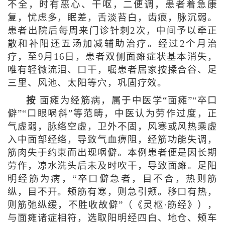
不全，时有恶心、干呕，二便调，患者着急康
复，忧虑多，眠差，舌淡苔白，齿痕，脉沉弱。
患者出院后每周来门诊针刺2次，中间予以牵正
散和补阳还五汤加减辅助治疗。经过2个月治
疗，至9月16日，患者双侧面瘫症状基本消失，
唯有轻微流泪、口干，嘱患者居家按揉合谷、足
三里、风池、太阳等穴，巩固疗效。
按
面瘫为经筋病，属于中医学“面瘫”“卒口
僻”“口眼㖞斜”等范畴，中医认为劳作过度，正
气虚弱，脉络空虚，卫外不固，风寒或风热乘虚
入中面部经络，导致气血痹阻，经筋功能失调，
筋肉失于约束而出现㖞僻。本例患者便是因长期
劳作，凉水洗头后未及时吹干，导致面瘫。足阳
明经筋为病，“卒口僻急者，目不合，热则筋
纵，目不开。颊筋有寒，则急引颊。移口有热，
则筋弛纵缓，不胜收故僻”（《灵枢·筋经》），
与面瘫诸症相符，选取阳明经四白、地仓、颊车