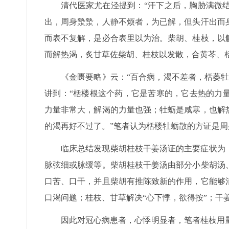
清代医家尤在泾提到：“汗下之后，胸胁满微
出，周身漐漐，人静不烦者，为已解，但头汗出而
而表不复解，是必合表里以为治。柴胡、桂枝，以
而解热渴，炙甘草佐柴胡、桂枝以发散，合黄芩、
《金匮要略》云：“百合病，渴不差者，栝蒌
讲到：“栝楼根这个药，它是苦寒的，它去热的力
力量非常大，解渴的力量也强；牡蛎是咸寒，也解
的渴再好不过了。”笔者认为栝楼牡蛎散的方证是
临床总结发现柴胡桂枝干姜汤证的主要症状为
脉弦细或脉缓等。柴胡桂枝干姜汤由部分小柴胡汤
口苦、口干，并且柴胡有推陈致新的作用，它能够
口渴问题；桂枝、甘草解决“心下悸，欲得按”；干
因此对冠心病患者，心悸明显者，笔者桂枝用量6