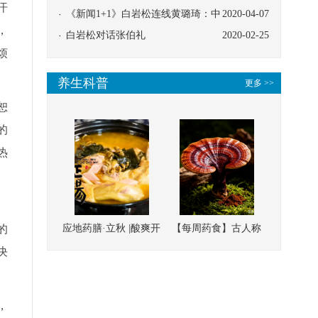
汗
协同
《新闻1+1》白岩松连线黄璐琦：中
2020-04-07
，
医救治的临床效果
白岩松对话张伯礼
2020-02-25
烦
养生科普
更多 >>
恕
的
热
、
的
应地药膳·立秋 |酸爽开
【每周药食】古人称
胃，一口入魂！喝下
它为“仙草”，滋补强
决
这碗汤，滋阴润燥、
壮、培本固元
清热降火
，