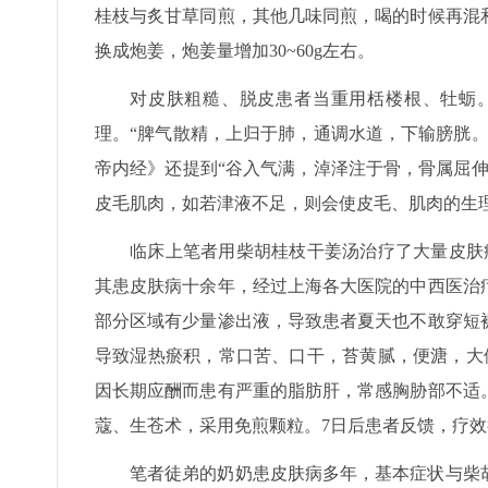
桂枝与炙甘草同煎，其他几味同煎，喝的时候再混
换成炮姜，炮姜量增加30~60g左右。
对皮肤粗糙、脱皮患者当重用栝楼根、牡蛎
理。“脾气散精，上归于肺，通调水道，下输膀胱
帝内经》还提到“谷入气满，淖泽注于骨，骨属屈
皮毛肌肉，如若津液不足，则会使皮毛、肌肉的生
临床上笔者用柴胡桂枝干姜汤治疗了大量皮肤病
其患皮肤病十余年，经过上海各大医院的中西医治
部分区域有少量渗出液，导致患者夏天也不敢穿短
导致湿热瘀积，常口苦、口干，苔黄腻，便溏，大
因长期应酬而患有严重的脂肪肝，常感胸胁部不适
蔻、生苍术，采用免煎颗粒。7日后患者反馈，疗效很
笔者徒弟的奶奶患皮肤病多年，基本症状与柴