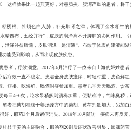
和，这样效果比一起煎更好，对患肠炎、腹泻严重的患者，将干
。栝楼根、牡蛎色白入肺，补充肺肾之津，体现了金水相生的
。水精四布，五经并行”，皮肤的润泽离不开脾肺的协同作用。《
伸，泄泽补益脑髓，皮肤润泽，是渭液”。布散于体表的津液能滋
理功能受到影响，从而出现皮肤疾患。
患者，疗效满意。2017年6月治疗了一位来自上海的姬姓患者
疗后疗效一直不稳定。患者全身皮肤瘙痒，时轻时重，皮色鲜红
裤、短褂。吃海鲜、喝酒时症状加重。患者几乎天天喝酒、饮茶
便每日4~6次，吃水果稍多则溏稀加重，便黏难冲，气味臭秽，
。笔者把柴胡桂枝干姜汤原方中的柴胡、黄芩剂量加大，另加白
好，服药3个月后诸症消失。2019年10月随访，疾病未再反复
胡桂枝干姜汤主症吻合，服汤剂20剂后症状改善明显，因嫌药苦