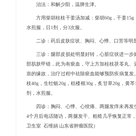
治法：和解少阳，温脾生津。
方用柴胡桂枝干姜汤加减：柴胡60g，干姜15g，桂
水煎服，日1剂，分3次服。
二诊：药后皮肤症状、胸闷、心悸、口苦等明
三诊：腿部皮损处明显好转，心脏症状进一步
部肌肤甲错，此为有瘀血，守上方加桂枝茯苓丸、
祟的缘故，治疗过程中祛除瘀血能够预防疾病复发。
枝40g，生牡蛎20g，栝楼根30g，炙甘草20g，黄芩1
剂，水煎服。
四诊：胸闷、心悸、心绞痛、两腿发痒未再发生
4个月后电话随访，两腿发干、粗糙几乎恢复正常
卫生室 石维娟 山东省肿瘤医院）