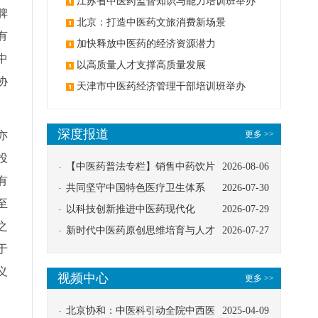
办
江苏省中医药监督知识与能力培训班举办
脾
北京：打造中医药文旅消费新场景
有
加快释放中医药的经济资源潜力
中
以高质量人才支撑高质量发展
协
天津市中医药经济管理干部培训班举办
深度报道
亦
更多 >>
投
【中医药普法专栏】销售中药饮片
2026-08-06
有
应告知煎服方法及注意事项
共同坚守中国特色医疗卫生体系
2026-07-30
至
以科技创新推进中医药现代化
2026-07-29
之
新时代中医药原创思维培育与人才
2026-07-27
于
发展路径探索
义
视频中心
更多 >>
北京协和：中医科引动全院中西医
2025-04-09