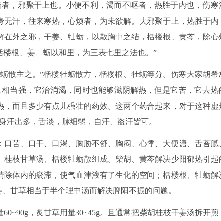
结者，邪聚于上也。小便不利，渴而不呕者，热胜于内也，伤寒
身无汗，往来寒热，心烦者，为未欲解。夫邪聚于上，热胜于内
解在外之邪，干姜、牡蛎，以散胸中之结，栝楼根、黄芩，除心
栝楼根、姜、蛎以和里，为三表七里之法也。”
牡蛎散主之。”栝楼牡蛎散方，栝楼根、牡蛎等分。伤寒大家胡希
量相当强，它治消渴，同时也能够滋阴解热，但是它苦，它去热
热，而且多少有点儿强壮的药效。这两个药合起来，对于这种虚
周身汗出多，舌淡，脉细弱，自汗、盗汗皆可。
：口苦、口干、口渴、胸胁不舒、胸闷、心悸、大便溏、舌苔腻
、桂枝甘草汤、栝楼牡蛎散组成。柴胡、黄芩解决少阳郁热引起
清除体内的瘀滞，使气血津液有了生化的空间；栝楼根、牡蛎解
姜、甘草相当于半个理中汤而解决脾阳不振的问题。
0~90g，炙甘草用量30~45g。且通常把柴胡桂枝干姜汤拆开煎