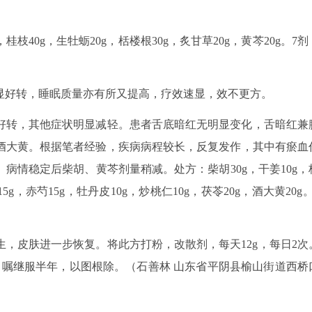
枝40g，生牡蛎20g，栝楼根30g，炙甘草20g，黄芩20g。7剂
显好转，睡眠质量亦有所又提高，疗效速显，效不更方。
好转，其他症状明显减轻。患者舌底暗红无明显变化，舌暗红兼
酒大黄。根据笔者经验，疾病病程较长，反复发作，其中有瘀血
病情稳定后柴胡、黄芩剂量稍减。处方：柴胡30g，干姜10g，
5g，赤芍15g，牡丹皮10g，炒桃仁10g，茯苓20g，酒大黄20g。
，皮肤进一步恢复。将此方打粉，改散剂，每天12g，每日2次
，嘱继服半年，以图根除。（石善林 山东省平阴县榆山街道西桥