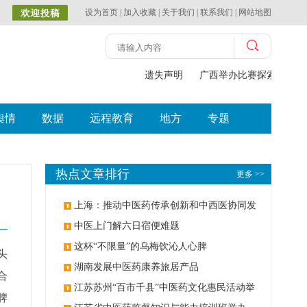
设为首页
|
加入收藏
|
关于我们
|
联系我们
|
网站地图
遗失声明
广西举办比赛探索中（壮
舆情
数据
远程教育
地方
专题
热点文章排行
更多 >>
上海：推动中医药传承创新和中西医协同发
展
中医上门解六日宿便难题
这杯“不限量”的乌梅饮沁人心脾
头
湖南发展中医药康养旅居产品
合
江苏苏州“百市千县”中医药文化惠民活动举
脾