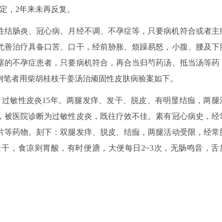
稳定，2年来未再反复。
性结肠炎、冠心病、月经不调、不孕症等，只要病机符合或者主
尤善治疗具备口苦、口干，经前胁胀、烦躁易怒，小腹、腰及下
塞的不孕症患者，只要病机符合，再合当归芍药汤、抵当汤等药
例笔者用柴胡桂枝干姜汤治顽固性皮肤病验案如下。
主诉：过敏性皮炎15年。两腿发痒、发干、脱皮、有明显结痂，两腿
年，被医院诊断为过敏性皮炎，既往疗效不佳。素有冠心病史，经
片等药物。刻下：双腿发痒、脱皮、结痂，两腿活动受限，经常
干，食凉则胃酸，有时便溏，大便每日2~3次，无肠鸣音，舌