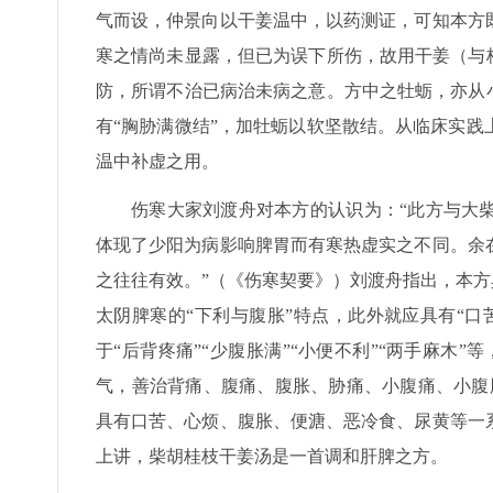
气而设，仲景向以干姜温中，以药测证，可知本方
寒之情尚未显露，但已为误下所伤，故用干姜（与
防，所谓不治已病治未病之意。方中之牡蛎，亦从
有“胸胁满微结”，加牡蛎以软坚散结。从临床实
温中补虚之用。
伤寒大家刘渡舟对本方的认识为：“此方与大
体现了少阳为病影响脾胃而有寒热虚实之不同。余
之往往有效。”（《伤寒契要》）刘渡舟指出，本方
太阴脾寒的“下利与腹胀”特点，此外就应具有“
于“后背疼痛”“少腹胀满”“小便不利”“两手麻木
气，善治背痛、腹痛、腹胀、胁痛、小腹痛、小腹
具有口苦、心烦、腹胀、便溏、恶冷食、尿黄等一
上讲，柴胡桂枝干姜汤是一首调和肝脾之方。