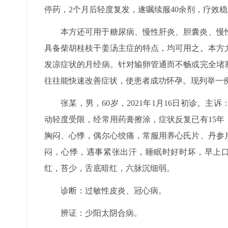
停药，2个月后轻度复发，遂嘱续服40余剂，疗效
本方还可用于糖尿病、慢性肝炎、胆囊炎、慢
具备柴胡桂枝干姜汤主症的特点，均可用之。本方
发凉症状的月经病。针对输卵管通而不畅或完全堵
往往能快速改善症状，使患者成功怀孕。现列举一
张某，男，60岁，2021年1月16日初诊。
动轻度受限，经常用药膏擦涂，症状反复已有15
胸闷、心悸，偶尔心绞痛，常服用养心氏片、丹参
闷，心悸，遇事紧张出汗，睡眠时好时坏，早上口
红，苔少，舌底暗红，六脉沉细弱。
诊断：过敏性皮炎、冠心病。
辨证：少阳太阴合病。