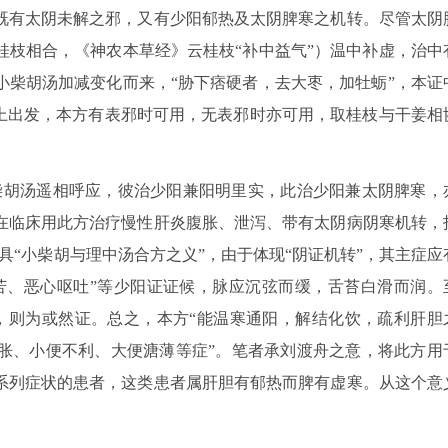
既有太阴未解之邪，又有少阳郁热及太阴脾寒之机转。尽管太阴
桂枝相合，《神农本草经》云桂枝“补中益气”）温中补虚，治中
小柴胡汤加减变化而来，“胁下痞硬者，去大枣，加牡蛎”，本证
践上出发，本方有表邪时可用，无表邪时亦可用，取桂枝与干姜相
柴胡汤遥相呼应，彼治少阳兼阳明里实，此治少阳兼太阴脾寒，
在临床用此方治疗慢性肝炎腹胀、泄泻、带有太阴病阴寒机转，
具“小柴胡与理中汤合方之义”，由于体现“阴证机转”，其主症应
口苦、恶心呕吐”等少阳证证候，脉应沉弦而缓，舌苔白滑而润。
”等，则为或然证。总之，本方“能温寒通阳，解结化饮，疏利肝胆
胀、小便不利、大便溏薄等症”。笔者承刘渡舟之意，将此方用
系列症状的患者，这类患者属肝胆有郁热而脾有虚寒。从这个意