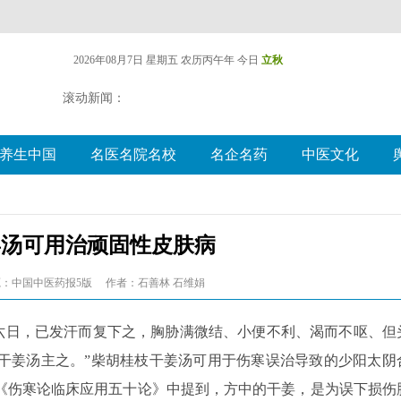
2026年08月7日 星期五
农历丙午年 今日
立秋
滚动新闻：
养生中国
名医名院名校
名企名药
中医文化
姜汤可用治顽固性皮肤病
：中国中医药报5版
作者：石善林 石维娟
五六日，已发汗而复下之，胸胁满微结、小便不利、渴而不呕、但
干姜汤主之。”柴胡桂枝干姜汤可用于伤寒误治导致的少阳太阴
《伤寒论临床应用五十论》中提到，方中的干姜，是为误下损伤