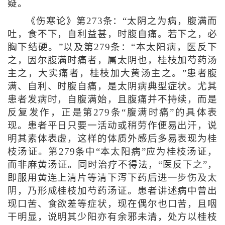
疑。
《伤寒论》第273条：“太阴之为病，腹满而
吐，食不下，自利益甚，时腹自痛。若下之，必
胸下结硬。”以及第279条：“本太阳病，医反下
之，因尔腹满时痛者，属太阴也，桂枝加芍药汤
主之，大实痛者，桂枝加大黄汤主之。”患者腹
满、自利、时腹自痛，是太阴病典型症状。尤其
患者发病时，自腹满始，且腹痛并不持续，而是
反复发作，正是第279条“腹满时痛”的具体表
现。患者平日只要一活动或稍劳作便易出汗，说
明其素体表虚，这样的体质外感后多易表现为桂
枝汤证。第279条中“本太阳病”应为桂枝汤证，
而非麻黄汤证。同时治疗不得法，“医反下之”，
即服用黄连上清片等清下泻下药后进一步伤及太
阴，乃形成桂枝加芍药汤证。患者讲述病中曾出
现口苦、食欲差等症状，现在偶尔也口苦，且咽
干明显，说明其少阳亦有余邪未清，处方以桂枝