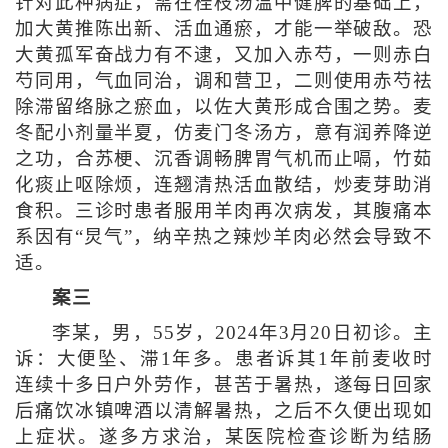
针对此种病症，需在桂枝汤温中健脾的基础上，
加大黄推陈出新、活血通瘀，才能一举破敌。恐
大黄孤军奋战力有不逮，又加入赤芍，一则赤白
芍同用，气血同治，调和营卫，二则使用赤芍祛
除滞留络脉之瘀血，以佐大黄形成合围之势。麦
冬配小剂量半夏，仿麦门冬汤方，意有润养降逆
之功，合苏梗、沉香调畅脾胃气机而止嗝，竹茹
化痰止呕除烦，连翘清热活血散结，炒麦芽助消
食积。三诊时患者服用羊肉再次病发，其腹痛本
系因有“炅气”，纳辛热之辣炒羊肉必然会导致不
适。
案三
李某，男，55岁，2024年3月20日初诊。主
诉：大便坠、滞1年多。患者诉其1年前麦收时
连续十多日户外劳作，甚苦于暑热，遂每日回家
后痛饮冰镇啤酒以清解暑热，之后不久便出现如
上症状。遂多方求治，某医院检查诊断为结肠