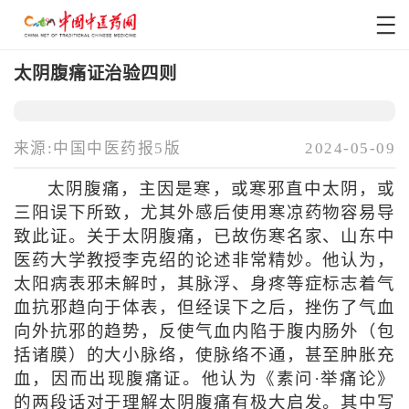
太阴腹痛证治验四则
来源:中国中医药报5版
2024-05-09
太阴腹痛，主因是寒，或寒邪直中太阴，或
三阳误下所致，尤其外感后使用寒凉药物容易导
致此证。关于太阴腹痛，已故伤寒名家、山东中
医药大学教授李克绍的论述非常精妙。他认为，
太阳病表邪未解时，其脉浮、身疼等症标志着气
血抗邪趋向于体表，但经误下之后，挫伤了气血
向外抗邪的趋势，反使气血内陷于腹内肠外（包
括诸膜）的大小脉络，使脉络不通，甚至肿胀充
血，因而出现腹痛证。他认为《素问·举痛论》
的两段话对于理解太阴腹痛有极大启发。其中写