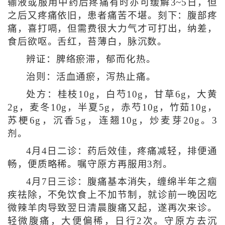
输液或服用中药后疼痛有时亦可缓解3~5日，但
之后又疼痛依旧，患者痛苦不堪。刻下：腹部疼
痛，喜打嗝，但需费很大力气才可打出，纳差，
食后欲呕。舌红，苔薄白，脉沉数。
辨证：脾络瘀滞，郁而化热。
治则：活血通瘀，泻热止痛。
处方：桂枝10g，白芍10g，甘草6g，大黄
2g，麦冬10g，半夏5g，赤芍10g，竹茹10g，
苏梗6g，沉香5g，连翘10g，炒麦芽20g。3
剂。
4月4日二诊：药后效佳，疼痛减轻，排便通
畅，便质略稀。嘱守原方再服用3剂。
4月7日三诊：腹痛基本消失，缠绵半年之痼
疾祛除，不免饮食上不加节制，就诊前一晚因吃
微辣羊肉导致翌日清晨腹痛又起，遂再次来诊。
轻微腹痛，大便偏稀，日行2次。守原方去沉