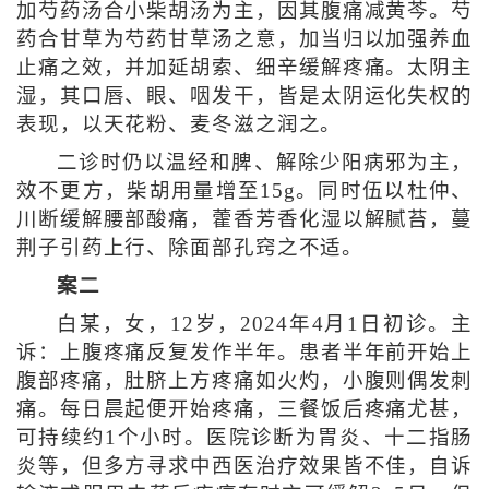
加芍药汤合小柴胡汤为主，因其腹痛减黄芩。芍
药合甘草为芍药甘草汤之意，加当归以加强养血
止痛之效，并加延胡索、细辛缓解疼痛。太阴主
湿，其口唇、眼、咽发干，皆是太阴运化失权的
表现，以天花粉、麦冬滋之润之。
二诊时仍以温经和脾、解除少阳病邪为主，
效不更方，柴胡用量增至15g。同时伍以杜仲、
川断缓解腰部酸痛，藿香芳香化湿以解腻苔，蔓
荆子引药上行、除面部孔窍之不适。
案二
白某，女，12岁，2024年4月1日初诊。主
诉：上腹疼痛反复发作半年。患者半年前开始上
腹部疼痛，肚脐上方疼痛如火灼，小腹则偶发刺
痛。每日晨起便开始疼痛，三餐饭后疼痛尤甚，
可持续约1个小时。医院诊断为胃炎、十二指肠
炎等，但多方寻求中西医治疗效果皆不佳，自诉