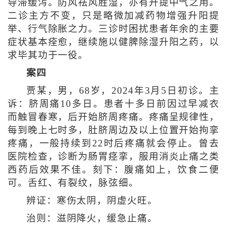
导滞缓泻。防风祛风胜湿，亦有升提中气之用。
二诊主方不变，只是略微加减药物增强升阳提
举、行气除胀之力。三诊时困扰患者年余的主要
症状基本痊愈，继续施以健脾除湿升阳之药，以
求毕其功于一役。
案四
贾某，男，68岁，2024年3月5日初诊。主
诉：脐周痛10多日。患者十多日前因过早减衣
而触冒春寒，后开始脐周疼痛。疼痛呈规律性，
每到晚上七时多，肚脐周边及以上位置开始拘挛
疼痛，一般持续到22时后疼痛就会停止。曾去
医院检查，诊断为肠胃痉挛，服用消炎止痛之类
西药后效果不佳。刻下：腹痛如上，饮食二便
可。舌红、有裂纹，脉弦细。
辨证：寒伤太阴，阴虚火旺。
治则：滋阴降火，缓急止痛。