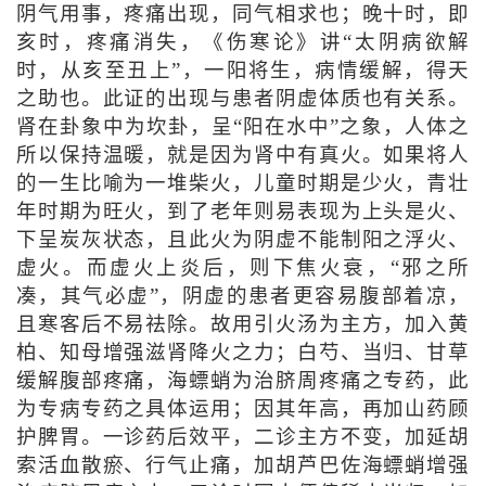
阴气用事，疼痛出现，同气相求也；晚十时，即
亥时，疼痛消失，《伤寒论》讲“太阴病欲解
时，从亥至丑上”，一阳将生，病情缓解，得天
之助也。此证的出现与患者阴虚体质也有关系。
肾在卦象中为坎卦，呈“阳在水中”之象，人体之
所以保持温暖，就是因为肾中有真火。如果将人
的一生比喻为一堆柴火，儿童时期是少火，青壮
年时期为旺火，到了老年则易表现为上头是火、
下呈炭灰状态，且此火为阴虚不能制阳之浮火、
虚火。而虚火上炎后，则下焦火衰，“邪之所
凑，其气必虚”，阴虚的患者更容易腹部着凉，
且寒客后不易祛除。故用引火汤为主方，加入黄
柏、知母增强滋肾降火之力；白芍、当归、甘草
缓解腹部疼痛，海螵蛸为治脐周疼痛之专药，此
为专病专药之具体运用；因其年高，再加山药顾
护脾胃。一诊药后效平，二诊主方不变，加延胡
索活血散瘀、行气止痛，加胡芦巴佐海螵蛸增强