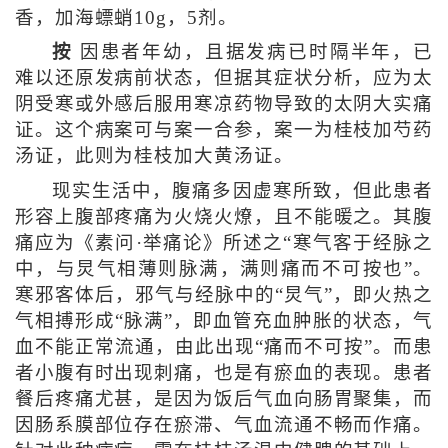
香，加海螵蛸10g，5剂。
按
因患者年幼，且据发病已时隔半年，已
难以还原发病前状态，但据其症状分析，应为太
阴受寒或外感后服用寒凉药物导致的太阴大实痛
证。这个病案可与案一合参，案一为桂枝加芍药
汤证，此则为桂枝加大黄汤证。
现实生活中，腹痛多因虚寒所致，但此患者
形容上腹部疼痛为火烧火燎，且不能暖之。其腹
痛应为《素问·举痛论》所述之“寒气客于经脉之
中，与炅气相薄则脉满，满则痛而不可按也”。
寒邪客体后，邪气与经脉中的“炅气”，即火热之
气相搏形成“脉满”，即血管充血肿胀的状态，气
血不能正常流通，由此出现“痛而不可按”。而患
者小腹有时出现刺痛，也是有瘀血的表现。患者
餐后疼痛尤甚，是因为饭后气血向肠胃聚集，而
因肠系膜部位存在瘀滞、气血流通不畅而作痛。