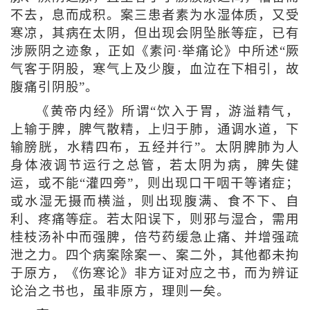
不去，息而成积。案三患者素为水湿体质，又受
寒凉，其病在太阴，但出现会阴坠胀等症，已有
涉厥阴之迹象，正如《素问·举痛论》中所述“厥
气客于阴股，寒气上及少腹，血泣在下相引，故
腹痛引阴股”。
《黄帝内经》所谓“饮入于胃，游溢精气，
上输于脾，脾气散精，上归于肺，通调水道，下
输膀胱，水精四布，五经并行”。太阴脾肺为人
身体液调节运行之总管，若太阴为病，脾失健
运，或不能“灌四旁”，则出现口干咽干等诸症；
或水湿无摄而横溢，则出现腹满、食不下、自
利、疼痛等症。若太阳误下，则邪与湿合，需用
桂枝汤补中而强脾，倍芍药缓急止痛、并增强疏
泄之力。四个病案除案一、案二外，其他都未拘
于原方，《伤寒论》非方证对应之书，而为辨证
论治之书也，虽非原方，理则一矣。