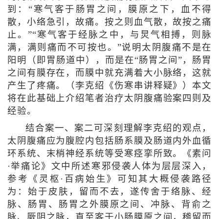
到：“寒气客于肠胃之间，膜原之下，血不得
散，小络急引，故痛。按之则血气散，故按之痛
止。”“寒气客于经脉之中，与炅气相搏，则脉
满，满则痛而不可按也。”说明太阴腹痛不是在
阳明（即胃肠道中），而是在“肠胃之间”，肠胃
之间有膜存在，而膜中就充满着大小脉络，这就
产生了疼痛。（李克绍《伤寒串讲释疑》）本文
将在此基础上介绍笔者治疗太阴腹痛验案四则及
经验。
结合案一、案二可深刻理解李克绍的观点，
太阴腹痛应为腹腔内包括肠系膜及肠道内外血循
环系统、末梢神经系统等受寒痉挛所致。《素问
·举痛论》文中所述寒邪侵袭人体为层层深入，
参考《灵枢·百病始生》可知其大概侵袭路径
为：始于皮肤，留而不去，遂传舍于络脉、经
脉、肠胃、肠胃之外膜原之间、冲脉、背俞之
脉、厥阴之脉，直至客于小肠膜原之间，稽留而