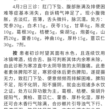
4月2日三诊：肛门下坠、腹部胀满及排便困
难等症基本消失，自诉精气神足了。现小腹微
胀，舌淡红，苔薄，舌头微抖，脉沉濡。处方：
党参20g，白术15g，茯苓15g，甘草6g，陈皮
10g，葛根30g，桔梗5g，柴胡5g，炮姜6g，山
药20g，藿香10g，神曲10g，厚朴15g，薏苡仁
30g。7剂。
按
患者初诊时望其面有水色，且连续饮用
冰镇啤酒，结合舌、脉可判断其体内余寒未除，
由此诊断为寒凉直中太阴导致的太阴腹痛。此患
者素体脾阳不足，寒邪侵体后更伤脾阳，遂提摄
无力，致肛门下坠、便意频频而排解困难。脾阳
不足，阳不化阴，阳不摄阴，就会出现诸多水饮
之证。处方以异功散为主，葛根、桔梗、柴胡升
提阳气，黄柏、薏苡仁、藿香、厚朴化湿，厚朴
还可合木香行气除满，合炒榔片引导浊气下行、