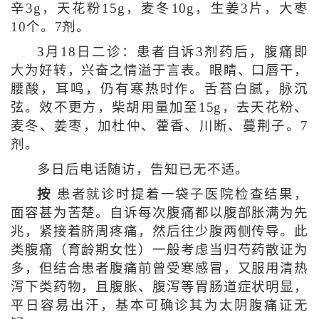
辛3g，天花粉15g，麦冬10g，生姜3片，大枣
10个。7剂。
3月18日二诊：患者自诉3剂药后，腹痛即
大为好转，兴奋之情溢于言表。眼睛、口唇干，
腰酸，耳鸣，仍有寒热时作。舌苔白腻，脉沉
弦。效不更方，柴胡用量加至15g，去天花粉、
麦冬、姜枣，加杜仲、藿香、川断、蔓荆子。7
剂。
多日后电话随访，告知已无不适。
按
患者就诊时提着一袋子医院检查结果，
面容甚为苦楚。自诉每次腹痛都以腹部胀满为先
兆，紧接着脐周疼痛，然后往少腹两侧传导。此
类腹痛（育龄期女性）一般考虑当归芍药散证为
多，但结合患者腹痛前曾受寒感冒，又服用清热
泻下类药物，且腹胀、腹泻等胃肠道症状明显，
平日容易出汗，基本可确诊其为太阴腹痛证无