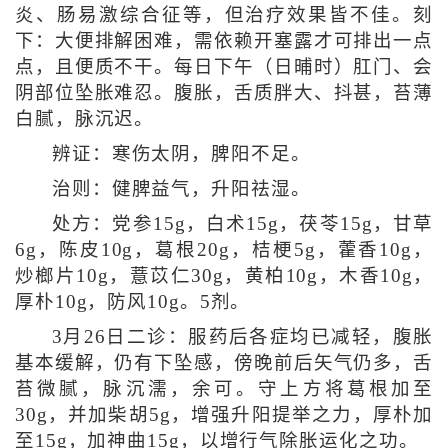
炎、肠易激综合征等，但治疗效果皆不佳。刻
下：大便排解困难，需依赖开塞露才可排出一点
点，且便质不干。每日下午（日晡时）肛门、会
阴部位坠胀难忍。腹胀，舌质胖大、抖甚，苔薄
白腻，脉沉迟。
辨证：寒伤太阴，脾阳不足。
治则：健脾益气，升阳祛湿。
处方：党参15g，白术15g，茯苓15g，甘草
6g，陈皮10g，葛根20g，桔梗5g，藿香10g，
炒榔片10g，薏苡仁30g，黄柏10g，木香10g，
厚朴10g，防风10g。5剂。
3月26日二诊：服药后各症均已减轻，腹胀
基本缓解，仍有下坠感，傍晚前后矢气仍多，舌
苔微腻，脉沉濡，余可。守上方将葛根加至
30g，并加柴胡5g，增强升阳提举之力，厚朴加
至15g，加神曲15g，以增行气除胀运化之功。