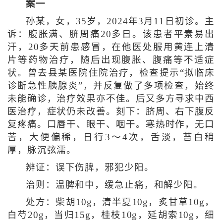
案一
孙某，女，35岁，2024年3月11日初诊。主
诉：腹胀满、脐周痛20多日。该患者平素易出
汗，20多天前患感冒，在他医处服用黄连上清
片等药物治疗，随后出现腹胀、腹痛等不适症
状。曾去县某医院住院治疗，检查提示“拟临床
诊断急性胰腺炎”，并反复做了多项检查，始终
未能确诊，治疗效果亦不佳。后又多方寻求中西
医治疗，症状仍未改善。刻下：脐周、右下腹反
复疼痛。口唇干、眼干、咽干。寒热时作，无口
苦，大便偏稀，日行3～4次，舌淡，苔白稍
厚，脉沉弦濡。
辨证：误下伤脾，邪犯少阳。
治则：温脾和中，缓急止痛，和解少阳。
处方：柴胡10g，清半夏10g，炙甘草10g，
白芍20g，当归15g，桂枝10g，延胡索10g，细