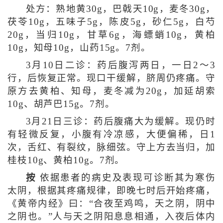
处方：熟地黄30g，巴戟天10g，麦冬30g，
茯苓10g，五味子5g，陈皮5g，砂仁5g，白芍
20g，当归10g，甘草6g，海螵蛸10g，黄柏
10g，知母10g，山药15g。7剂。
3月10日二诊：药后腹泻两日，一日2～3
行，后恢复正常。现口干缓解，脐周仍疼痛。守
原方去黄柏、知母，麦冬减为20g，加延胡索
10g、胡芦巴15g。7剂。
3月21日三诊：药后腹痛大为缓解。现仍时
有轻微反复，小腹有冷凉感，大便偏稀，日1
次，舌红、有裂纹，脉细弦。守上方去当归，加
桂枝10g、黄柏10g。7剂。
按
依据患者的病史及表现可诊断其为寒伤
太阴，根据其疼痛规律，即晚七时后开始疼痛，
《黄帝内经》曰：“合夜至鸡鸣，天之阴，阴中
之阴也。”人与天之阴阳息息相通，入夜后体内