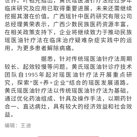
世界。叶祖光指出，黄氏瑶医油针疗法经过多年
临床研究及应用已取得重要进展，未来还需继续
挖掘其潜在价值。广西瑶针中医药研究有限公司
总经理黄荣表示，广西少数民族医药资源丰富，
在相关政策支持下，企业将继续致力于推动民族
瑶医油针疗法在临床治疗疑难杂症实践中的运
用，为更多患者解除病痛。
据悉，针对传统瑶医油针疗法周期
较长、起效较慢等问题，黄氏瑶医油针诊疗技术
团队自1995年起对瑶医油针疗法开展重点研
究，探索“医+养+企业”结合的瑶医发展道路。
黄氏瑶医油针疗法以传统瑶医油针疗法为基础，
通过优化药油组成、针具及操作手法，以期药针
合一、直达病灶，具有较大的经济效益和社会效
益。
编辑：王迪