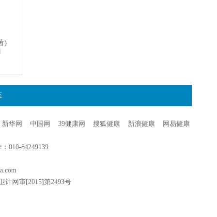
茜)
明
态
新华网
中国网
39健康网
搜狐健康
新浪健康
网易健康
0-84249139
a.com
卫计网审[2015]第2493号