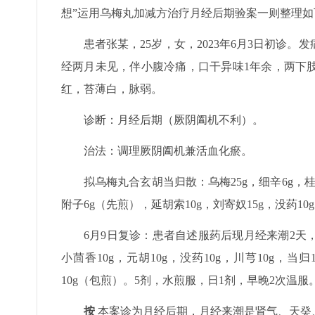
想”运用乌梅丸加减方治疗月经后期验案一则整理
患者张某，25岁，女，2023年6月3日初诊
经两月未见，伴小腹冷痛，口干异味1年余，两下
红，苔薄白，脉弱。
诊断：月经后期（厥阴阖机不利）。
治法：调理厥阴阖机兼活血化瘀。
拟乌梅丸合玄胡当归散：乌梅25g，细辛6g，桂枝1
附子6g（先煎），延胡索10g，刘寄奴15g，没药10
6月9日复诊：患者自述服药后现月经来潮2
小茴香10g，元胡10g，没药10g，川芎10g，当归
10g（包煎）。5剂，水煎服，日1剂，早晚2次温服
按
本案诊为月经后期，月经来潮是肾气、天癸