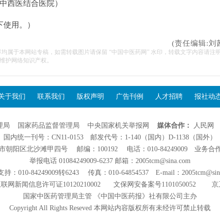
市中西医结合医院）
下使用。）
(责任编辑:刘
容均属于本网站专稿，如需转载图片请保留 “中国中医药网” 水印，转载文字内容请注
维护网络知识产权。
关于我们
联系我们
版权声明
广告刊例
人才招聘
报社动
理局
国家药品监督管理局
中央国家机关举报网
媒体合作：
人民网
国内统一刊号：CN11-0153 邮发代号：1-140（国内）D-1138（国外）
阳区北沙滩甲四号 邮编：100192 电话：010-84249009 业务合作：01
举报电话 01084249009-6237 邮箱：2005tcm@sina.com
：010-84249009转6243 传真：010-64854537 E-mail：2005tcm@sin
联网新闻信息许可证10120210002
文保网安备案号1101050052
京
国家中医药管理局主管 《中国中医药报》社有限公司主办
Copyright All Rights Reseved 本网站内容版权所有未经许可禁止转载