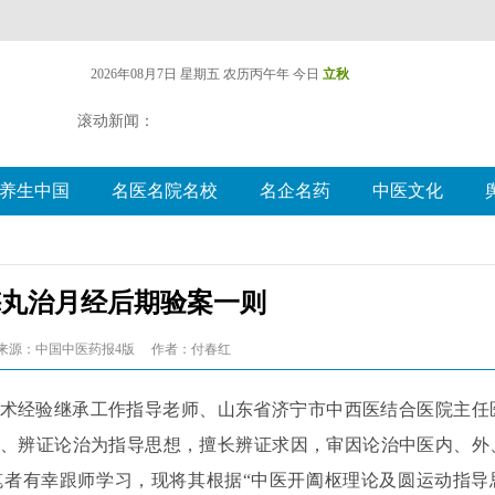
2026年08月7日 星期五
农历丙午年 今日
立秋
滚动新闻：
养生中国
名医名院名校
名企名药
中医文化
梅丸治月经后期验案一则
来源：中国中医药报4版
作者：付春红
术经验继承工作指导老师、山东省济宁市中西医结合医院主任
观、辨证论治为指导思想，擅长辨证求因，审因论治中医内、外
者有幸跟师学习，现将其根据“中医开阖枢理论及圆运动指导