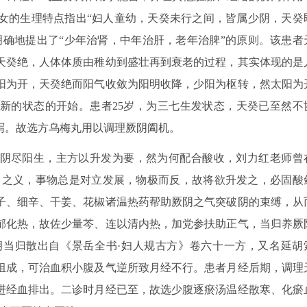
女的生理特点指出“妇人童幼，天癸未行之间，皆属少阴，天癸
明确地提出了“少年治肾，中年治肝，老年治脾”的原则。该患者
天癸绝，人体体质由稚幼到盛壮再到衰老的过程，其实体现的是
阳为开，天癸绝而阳气收敛为阳明收降，少阳为枢转，然太阳为
新的状态的开始。患者25岁，为三七生发状态，天癸已至然不
泻。故选方乌梅丸用以调理厥阴阖机。
阴尽阳生，主方以升发为要，然为何配合酸收，刘力红老师曾
》之义，事物总是对立发展，物极而反，故将欲升发之，必固酸
子、细辛、干姜、花椒诸温热药帮助厥阴之气突破阴的束缚，从
郁化热，故佐少量芩、连以清内热，加党参扶助正气，当归养厥
当归散出自《景岳全书·妇人规古方》卷六十一方，又名延胡
组成，可治血积小腹及气逆所致月经不行。患者月经后期，调理
进经血排出。二诊时月经已至，故选少腹逐瘀汤温经散寒、化瘀