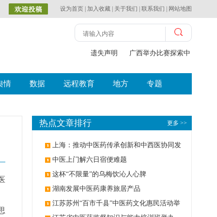
设为首页
|
加入收藏
|
关于我们
|
联系我们
|
网站地图
遗失声明
广西举办比赛探索中（壮瑶
舆情
数据
远程教育
地方
专题
热点文章排行
更多 >>
上海：推动中医药传承创新和中西医协同发
展
中医上门解六日宿便难题
这杯“不限量”的乌梅饮沁人心脾
医
湖南发展中医药康养旅居产品
、
江苏苏州“百市千县”中医药文化惠民活动举
思