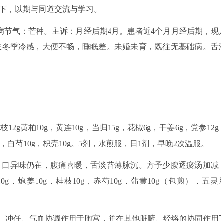
如下，以期与同道交流与学习。
。发病节气：芒种。主诉：月经后期4月。患者近4个月月经后期，现
肢冬季冷感，大便不畅，睡眠差。未婚未育，既往无基础病。舌
2g黄柏10g，黄连10g，当归15g，花椒6g，干姜6g，党参12g
g，白芍10g，枳壳10g。5剂，水煎服，日1剂，早晚2次温服。
天，口异味仍在，腹痛喜暖，舌淡苔薄脉沉。方予少腹逐瘀汤加减
10g，炮姜10g，桂枝10g，赤芍10g，蒲黄10g（包煎），五灵
。
、冲任、气血协调作用于胞宫，并在其他脏腑、经络的协同作用