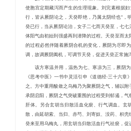
使胞宫定期藏泻而产生的生理现象。刘完素根据妇
行，皆从厥阴论之，天癸即绝，乃属太阴经也”，
癸已行，当从厥阴论治，女子二七而天癸至，七七
体阳气由初始到强盛再到潜降的过程。天癸至而太
的过程必然伴随着厥阴合机的变化，厥阴为尽即为
调，故调厥阴阖机，可调节天癸，促进天癸正常施
该方寒温并用，温热为七、寒凉为三，厥阴为
《思考中医》一书中灵活引申《道德经·三十六章
之。方中重用酸敛之乌梅乃为聚厥阴之气，辅以附
承阴启阳，厥阴之气突破重围的过程受到郁遏，气
肝体。另合玄胡当归散活血化瘀、行气调血。玄胡
散，由延胡索、当归、赤芍、刘寄奴、没药、枳壳
癸来至用乌梅丸，用玄胡当归散活血行气祛瘀，促