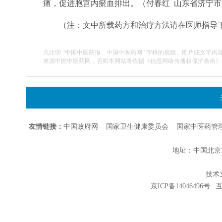
痛，促进胞宫内瘀血排出。（付春红 山东省济宁
（注：文中所载药方和治疗方法请在医师指导
凡注明 “中国中医药报、中国中医药网” 字样的视频、图片或文字内
来源中国中医药网，否则本网站将依据《信息网络传播权保护条例》
友情链接：
中国政府网
国家卫生健康委员会
国家中医药管
地址：中国北京市朝
技术支持
京ICP备14046496号
互