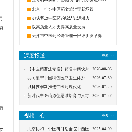
办
江苏省中医药监督知识与能力培训班举办
北京：打造中医药文旅消费新场景
月
加快释放中医药的经济资源潜力
以高质量人才支撑高质量发展
淡
天津市中医药经济管理干部培训班举办
深度报道
更多 >>
【中医药普法专栏】销售中药饮片
2026-08-06
，
应告知煎服方法及注意事项
共同坚守中国特色医疗卫生体系
2026-07-30
以科技创新推进中医药现代化
2026-07-29
新时代中医药原创思维培育与人才
2026-07-27
：
发展路径探索
脂
视频中心
更多 >>
北京协和：中医科引动全院中西医
2025-04-09
下