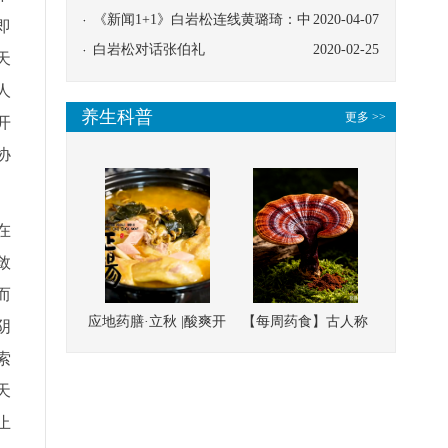
协同
《新闻1+1》白岩松连线黄璐琦：中
2020-04-07
即
医救治的临床效果
白岩松对话张伯礼
2020-02-25
天
人
养生科普
更多 >>
开
协
在
敛
而
应地药膳·立秋 |酸爽开
【每周药食】古人称
阴
胃，一口入魂！喝下
它为“仙草”，滋补强
索
这碗汤，滋阴润燥、
壮、培本固元
天
清热降火
止