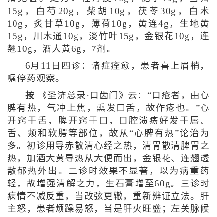
15g，白芍20g，柴胡10g，茯苓30g，白术
10g，炙甘草10g，薄荷10g，黄连4g，生地黄
15g，川木通10g，淡竹叶15g，金银花10g，连
翘10g，酒大黄6g，7剂。
6月11日四诊：诸症痊愈，患者喜上眉梢，
嘱停药观察。
按
《圣济总录·口齿门》云：“口疮者，由心
脾有热，气冲上焦，熏发口舌，故作疮也。”心
开窍于舌，脾开窍于口，口腔溃疡好发于唇、
舌、颊和软腭等部位，故从“心脾有热”论治为
多。初诊用导赤散清心经之热，清胃散清脾胃之
热，加酒大黄导热从大便而出，金银花、连翘透
散郁热外出。二诊时效果不显著，以为病重药
轻，故增强清解之力，生石膏增至60g。三诊时
病情不减反重，当改弦更辙，重新辨证立法。肝
主怒，患者烦躁易怒，当是肝火旺盛；左关脉候