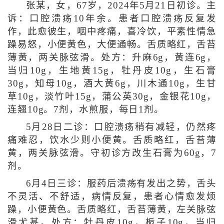
张某，女，67岁，2024年5月21日初诊。主
诉：口腔溃疡10年余。患者口腔溃疡反复发
作，此愈彼生，咽中疼痛，喜冷饮，平素性情急
躁易怒，小便黄色，大便通畅。舌质略红，舌苔
薄黄，两关脉弦滑。处方：升麻6g，黄连6g，
当归10g，生地黄15g，牡丹皮10g，生石膏
30g，知母10g，酒大黄6g，川木通10g，生甘
草10g，淡竹叶15g，蒲公英30g，金银花10g，
连翘10g。7剂，水煎服，每日1剂。
5月28日二诊：口腔溃疡稍有减轻，仍然疼
痛难忍，饮水少则小便黄。舌质略红，舌苔薄
黄，两关脉弦滑。守初诊方改生石膏为60g，7
剂。
6月4日三诊：服药后溃疡有发出之势，舌头
不灵活、不舒适，病情反复，患者心情愈发烦
躁，小便黄色。舌质略红，舌苔薄黄，左关脉弦
滑尤甚。处方：牡丹皮10g，栀子10g，当归