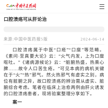
口腔溃疡可从肝论治
来源:中国中医药报5版
2024-06-14
口腔溃疡属于中医“口疮”“口糜”等范畴。
《素问·至真要大论》云：“火气内发，上为口糜
呕吐。”《诸病源候论》云：“脏腑热盛，热乘心
脾……故令人口苦生疮。”可见本病的病机关键
在于“火”“热”邪气。然火热邪气有虚实之别，病
位有脏腑之异，故口腔溃疡的辨治需从虚实、脏
腑综合考虑。笔者在临床上治愈两例由肝火诱发
的口腔溃疡患者，现将验案整理分享如下。
案一