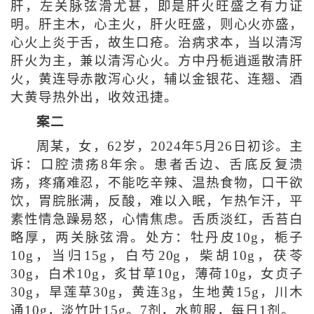
肝，左关脉弦滑尤甚，即是肝火旺盛之有力证
明。肝主木，心主火，肝火旺盛，则心火亦盛，
心火上炎于舌，故生口疮。治病求本，当以清泻
肝火为主，兼以清泻心火。方中丹栀逍遥散清肝
火，黄连导赤散泻心火，辅以金银花、连翘、酒
大黄导热外出，收效迅捷。
案二
周某，女，62岁，2024年5月26日初诊。主
诉：口腔溃疡8年余。患者舌边、舌底反复溃
疡，疼痛难忍，不能吃辛辣、温热食物，口干欲
饮，胃脘胀满，反酸，难以入眠，乍热乍汗，平
素性情急躁易怒，心情焦虑。舌质淡红，舌苔白
略厚，两关脉弦滑。处方：牡丹皮10g，栀子
10g，当归15g，白芍20g，柴胡10g，茯苓
30g，白术10g，炙甘草10g，薄荷10g，女贞子
30g，旱莲草30g，黄连3g，生地黄15g，川木
通10g，淡竹叶15g。7剂，水煎服，每日1剂。