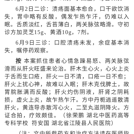
6月2日二诊：溃疡面基本愈合，口干欲饮消
失，胃中略有反酸，偶发乍热乍汗，仍难以入
眠。舌质淡红，舌苔薄白，两关脉弦略滑。守初
诊方加灵芝15g、黄酒10g，7剂。
6月9日三诊：口腔溃疡未发，余症基本消
失，嘱停药观察。
按
本案抓住患者心情急躁易怒、两关脉弦
滑而从肝火旺盛来论治。肝木生心火，心火上炎
于舌而生口疮，肝火一日不清，口疮一日不愈；
肝火上扰心神，故难以入眠；肝木克伐脾土，故
胃脘胀满而反酸；肝火灼伤阴液，肝肾之阴耗
损，虚火上炎，故乍热乍汗。方中丹栀逍遥散清
肝火，黄连导赤散泻心火，二至丸滋阴降火。方
证合拍，疗效颇佳。（徐荣鹏 湖北中医药高等
专科学校 符安国 湖北省江陵县人民医院）
（注：文中所载药方和治疗方法请在医师指