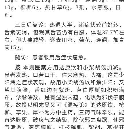
10g，薏苡仁15g，厚朴6g，连翘9g，草果
10g，槟榔6g，炙甘草6g。3剂，水煎服，日1
剂。
三日后复诊：热退大半，诸症状较前好转，
舌紫斑消，但观其舌苔仍有白腻，体温37.7℃左
右，但头痛减轻，遂去川芎、菊花、连翘，加青
蒿15g。
随访：患者服用后症状痊愈。
按
本则医案方用达原饮和小柴胡汤加减。
患者发热、口苦口干、往来寒热、头痛，这是少
阳病之症状表现，故用小柴胡汤以和解少阳；又
望其腹胀，舌红边有紫斑、苔白厚腻如积粉满
布，诊脉濡数，是有湿浊内蕴，化热为邪伏于膜
原，故投以明末吴又可《温疫论》的达原饮，槟
榔、草果、厚朴为方中主药，三药气味辛烈，能
直达膜原，破戾气之结聚，除伏邪之盘踞，使邪
气溃败，速离膜原。桂枝解肌，柴胡、葛根开