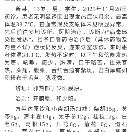
靳某，13岁，男，学生，2023年11月28日
初诊。患者无明显诱因出现发热症状月余，最高
体温38.7℃，查血常规及支原体未见明显异常，
先后前往多地诊所、医院治疗，诊断为“病毒感
染性发热”，给予口服药物治疗后（具体药物及
剂量不详）症状仍反复，遂来诊室求诊。来时患
者体温38.3℃，发热不定时，以下午和傍晚发热
为著，咳嗽，痰少，胸满，口干略苦，往来寒
热，头痛，腹胀。舌红舌边有紫斑，苔白厚腻如
积粉布于舌苔，脉濡数。
辨证：邪热郁于少阳膜原。
治则：开膜原、和少阳。
方用达原饮和小柴胡汤加减：柴胡15g，黄
芩9g，清半夏10g，太子参12g，桂枝12g，白
芍6g，葛根15g，川芎6g，菊花10g，滑石