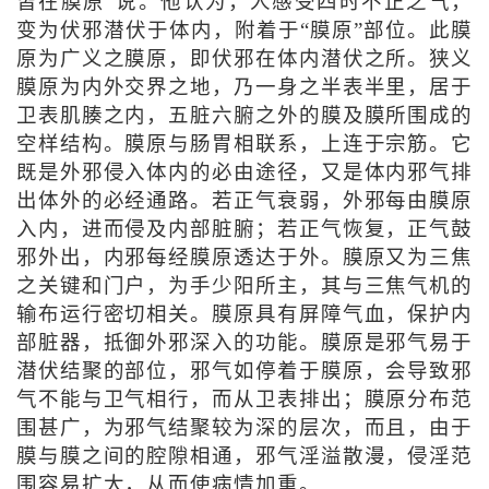
皆在膜原”说。他认为，人感受四时不正之气，
变为伏邪潜伏于体内，附着于“膜原”部位。此膜
原为广义之膜原，即伏邪在体内潜伏之所。狭义
膜原为内外交界之地，乃一身之半表半里，居于
卫表肌腠之内，五脏六腑之外的膜及膜所围成的
空样结构。膜原与肠胃相联系，上连于宗筋。它
既是外邪侵入体内的必由途径，又是体内邪气排
出体外的必经通路。若正气衰弱，外邪每由膜原
入内，进而侵及内部脏腑；若正气恢复，正气鼓
邪外出，内邪每经膜原透达于外。膜原又为三焦
之关键和门户，为手少阳所主，其与三焦气机的
输布运行密切相关。膜原具有屏障气血，保护内
部脏器，抵御外邪深入的功能。膜原是邪气易于
潜伏结聚的部位，邪气如停着于膜原，会导致邪
气不能与卫气相行，而从卫表排出；膜原分布范
围甚广，为邪气结聚较为深的层次，而且，由于
膜与膜之间的腔隙相通，邪气淫溢散漫，侵淫范
围容易扩大，从而使病情加重。