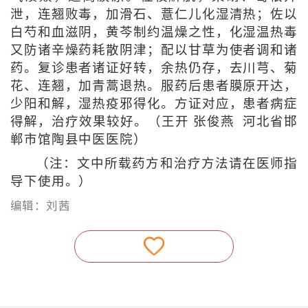
泄，连翘败毒，加滑石、薏仁儿化湿清热；佐以
白芍和血滋阴，黄芩制约温燥之性，化湿温热毒
又防诸辛燥药耗散阴津；配以甘草为使者调和诸
药。复诊患者诸证好转，余热仍存，去川芎、菊
花、连翘，加青蒿退热。服药后患者膜原开达，
少阳和解，湿热疫邪得化。方证对应，患者病症
得解，治疗效果较好。（王开 张俊燕 河北省邯
郸市馆陶县中医医院）
（注：文中所载药方和治疗方法请在医师指
导下使用。）
编辑：刘茜