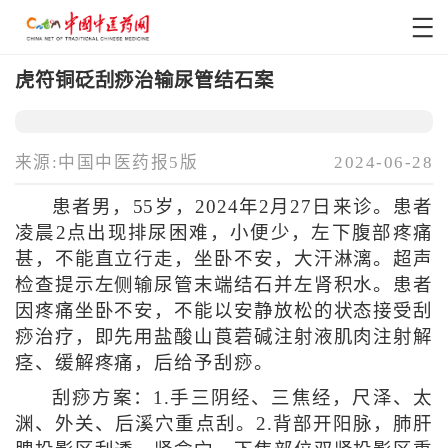
虎符铜砭刮痧治输尿管结石案
来源:中国中医药报5版
2024-06-28
患者男，55岁，2024年2月27日来诊。患者
凌晨2点出现排尿困难，小便少，左下腹部疼痛
甚，不能直立行走，坐卧不安，大汗淋漓。超声
检查提示左侧输尿管末端结石并左肾积水。患者
因疼痛坐卧不安，不能以安静放松的状态接受刮
痧治疗，即先用盐酸山莨菪碱注射液肌肉注射解
痉、缓解疼痛，后给予刮痧。
刮痧方案：1.手三阴经、三焦经，尺泽、太
渊、外关、后溪穴重点刮。2.背部开阳脉，肺肝