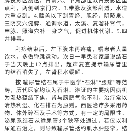
脾投影区刮透，肾俞穴、下焦部位双肾投影区重
点刮，两侧到京门穴。3.带脉及腹部刮透，水道
穴重点刮。4.膝盖以下刮胃经、胆经，阴陵泉、
三阴交穴健脾、通调水道，太溪、复溜补肾气，
申脉、照海穴补一身之气，促进机体代谢。5.四
井排毒。
刮痧结束后，左下腹未再疼痛，嘱患者大量
饮水，多做弹跳运动。次日一早患者家属说结石
于当天晚上12点排出，超声复查提示输尿管里
的结石消失了，左肾积水缓解。
按
输尿管结石属于中医学“石淋”“腰痛”等范
畴，历代医家均认为石淋、淋证的主要病因病机
为湿热蕴结下焦，肾与膀胱气化不利，治疗常以
清热利湿、化石排石为原则。西医治疗多采用药
物、体外碎石及手术等方式，有一定的局限性。
泌尿系结石从输尿管3个狭窄处通过，若仅以利
尿通石治之，则导致输尿管括约肌水肿痉挛，结