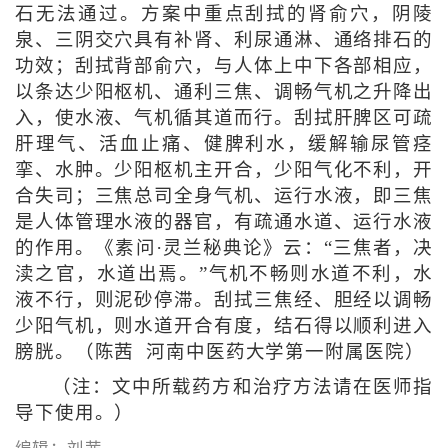
石无法通过。方案中重点刮拭的肾俞穴，阴陵
泉、三阴交穴具有补肾、利尿通淋、通络排石的
功效；刮拭背部俞穴，与人体上中下各部相应，
以条达少阳枢机、通利三焦、调畅气机之升降出
入，使水液、气机循其道而行。刮拭肝脾区可疏
肝理气、活血止痛、健脾利水，缓解输尿管痉
挛、水肿。少阳枢机主开合，少阳气化不利，开
合失司；三焦总司全身气机、运行水液，即三焦
是人体管理水液的器官，有疏通水道、运行水液
的作用。《素问·灵兰秘典论》云：“三焦者，决
渎之官，水道出焉。”气机不畅则水道不利，水
液不行，则泥砂停滞。刮拭三焦经、胆经以调畅
少阳气机，则水道开合有度，结石得以顺利进入
膀胱。（陈茜 河南中医药大学第一附属医院）
（注：文中所载药方和治疗方法请在医师指
导下使用。）