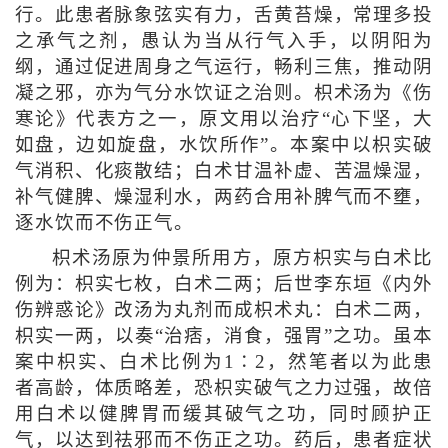
行。此患者脉象弦实有力，舌黄苔燥，常理多投
之承气之剂，愚认为当从行气入手，以阴阳为
纲，通过促进周身之气运行，畅利三焦，推动阴
凝之邪，亦为气分水饮证之治则。枳术汤为《伤
寒论》代表方之一，原文用以治疗“心下坚，大
如盘，边如旋盘，水饮所作”。本案中以枳实破
气消积、化痰散结；白术甘温补虚、苦温燥湿，
补气健脾、燥湿利水，两药合用补脾气而不壅，
逐水饮而不伤正气。
枳术汤原为仲景所用方，原方枳实与白术比
例为：枳实七枚，白术二两；后世李东垣《内外
伤辨惑论》改汤为丸剂而成枳术丸：白术二两，
枳实一两，以奏“治痞，消食，强胃”之功。虽本
案中枳实、白术比例为1∶2，然笔者以为此患
者高龄，体质略差，恐枳实破气之力过强，故倍
用白术以健脾胃而缓其破气之功，同时顾护正
气，以达到祛邪而不伤正之功。药后，患者症状