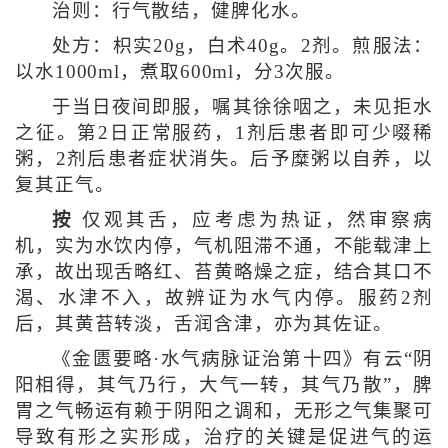
治则：行气散结，健脾化水。
处方：枳实20g，白术40g。2剂。煎服法：
以水1000ml，煮取600ml，分3次服。
于当日夜间即服，嘱其徐徐咽之，未见拒水
之征。第2日正常服药，1剂后患者即可少啜稀
粥，2剂后患者症状消失。后予糜粥以自养，以
复其正气。
按
仅观其舌，应考虑为热证，然审察病
机，实为水饮内停，气机阻滞不通，不能载津上
承，故出现舌略红、苔黄略燥之症，结合其口不
渴、水津不入，故辨证为水气内停。服药2剂
后，其黄苔转淡，舌润含津，亦为其佐证。
《金匮要略·水气病脉证治第十四》有云“阴
阳相得，其气乃行，大气一转，其气乃散”，脾
胃之气畅运有赖于阴阳之调和，无形之气集聚可
导致有形之实形成，治疗的关键是促进气的运