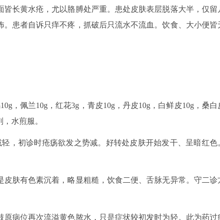
面皆长黄水疮，尤以胳膊处严重。患处皮肤表层脱落大半，仅留
怖。患者自诉只痒不疼，抓破后只流水不流血。饮食、大小便皆
10g，佩兰10g，红花3g，青皮10g，丹皮10g，白鲜皮10g，桑白
5剂，水煎服。
象减轻，初诊时疮疡欲发之势减。好转处皮肤开始发干、呈暗红色
只是皮肤有色素沉着，略显粗糙，饮食二便、舌脉无异常。守二诊
上肢原病位再次流溢黄色脓水，只是症状较初发时为轻。此为药过