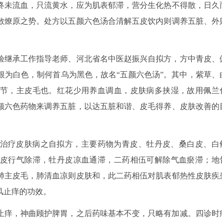
终未流血，只流黄水，应为肌表郁滞，营分生化热不得散，日久
散燎原之势。处方以五颜六色汤合清解五皮饮内则调养五脏、外
验继承工作指导老师、河北省名中医赵振兴自拟方，方中青皮、
根为白色，制何首乌为黑色，故名“五颜六色汤”。其中，紫草、
节，主皮毛也。红花少用养血调血，皮肤病多挟湿，故用佩兰
颜六色药物来调养五脏，以达五脏和谐、皮毛得养、皮肤改善的
治疗皮肤病之自拟方，主要药物为青皮、牡丹皮、桑白皮、白
皮行气除滞，牡丹皮凉血通滞，二药相伍可解除气血瘀滞；地
肺主皮毛，肺清血凉则皮肤和，此二药相伍对肌表郁热性皮肤疾
风止痒的功效。
止痒，神曲顾护脾胃，之后药味基本不变，只略有加减。四诊时