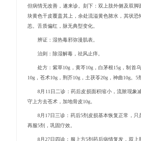
但病情无改善，遂来诊。刻下：双上肢外侧及双脚
块黄色干皮覆盖其上，余处流溢黄色脓水，其状恐
恙。舌质偏红，脉无典型变化。
辨证：湿热毒邪弥漫肌表。
治则：除湿解毒，祛风止痒。
处方：紫草10g，黄芩10g，白茅根15g，制首乌
10g，苍术10g，荆芥10g，土茯苓20g，神曲10g。
8月11日二诊：药后皮损面积缩小，流脓现
守上方去苍术，加地骨皮10g。
8月17日三诊：药后5剂皮损基本恢复正常，
再服5剂，巩固疗效。
8月27日四诊：服上方5剂药后病情复发，双