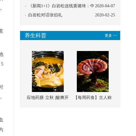
协同
《新闻1+1》白岩松连线黄璐琦：中
2020-04-07
，
医救治的临床效果
白岩松对话张伯礼
2020-02-25
蒺
养生科普
更多 >>
地
5
时
，
应地药膳·立秋 |酸爽开
【每周药食】古人称
胃，一口入魂！喝下
它为“仙草”，滋补强
这碗汤，滋阴润燥、
壮、培本固元
血
清热降火
为