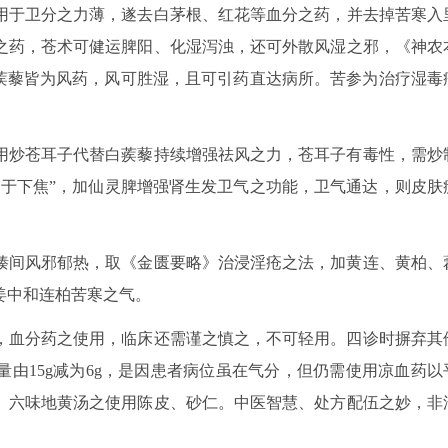
用于卫分之力薄，遂去白茅根、红花等血分之药，并去掉苦寒入
之药，苍术可健运脾阳、化湿泻浊，还可外散风湿之邪，《神农
白蒺藜皆为风药，风可胜湿，且可引药直达病所。苦参为治疗湿毒
用炒苍耳子代替白蒺藜持续增强祛风之力，苍耳子有毒性，需炒
出于下焦”，加仙灵脾增强肾生发卫气之功能，卫气通达，则皮肤
腠间风邪郁热，取《金匮要略》治浸淫疮之法，加黄连、黄柏、
姜中和连柏苦寒之气。
，血分药之使用，临床还需谨之慎之，不可轻用。四诊时摒弃其
由15g减为6g，是因患者病位虽在气分，但仍需使用凉血药以
、六味地黄汤之使用陈皮、砂仁。中医智慧、处方配伍之妙，非