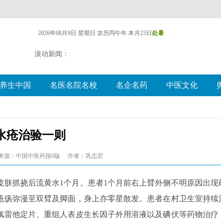
2026年08月9日 星期日
农历丙午年 本月23日
处暑
滚动新闻：
养生中国
名医名院名校
名企名药
中医文化
水疮治验一则
来源：中国中医药报6版
作者：巩志宏
诉：皮肤抓挠后流黄水1个月。患者1个月前右上臂外侧不明原因出现
疮疡弥漫至双臂及脚面，身上亦零星散发。患者在村卫生室持续
氯雷他定片、重组人表皮生长因子外用溶液以及碘伏等药物治疗