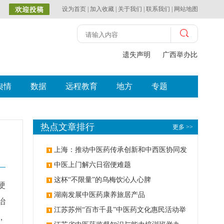
设为首页
|
加入收藏
|
关于我们
|
联系我们
|
网站地图
遗失声明
广西举办比赛探索中
舆情
数据
远程教育
地方
专题
热点文章排行
更多 >>
上海：推动中医药传承创新和中西医协同发
展
中医上门解六日宿便难题
这杯“不限量”的乌梅饮沁人心脾
硬
湖南发展中医药康养旅居产品
治
江苏苏州“百市千县”中医药文化惠民活动举
，