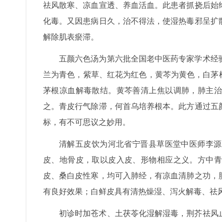
祛风散寒、凉血宣透、养血活血。此患者抓挠后始
化毒。又因患病日久，治不得法，使湿热毒邪呈扩
解除肌表瘀滞。
五颜六色汤为第六批全国老中医药专家学术经
兰为青色，紫草、红花为红色，黄芩为黄色，白茅
茅根凉血解毒散结。黄芩善清上焦以调肺，肺主治
之。青皮行气除滞，何首乌培养根本。此方通过五
标，有不可思议之妙用。
清解五皮饮为河北省宁晋县草医堂中医师李源
皮、地骨皮，取以皮入皮、形物相应之义。方中青
皮、桑白皮性寒，均可入肺经，有凉血清肺之功，
有良好效果；白鲜皮具有清热燥湿、泻火解毒、祛
初诊时加苍术、土茯苓化湿解湿毒，荆芥祛风