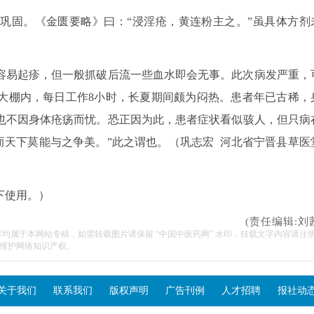
巩固。《金匮要略》曰：“浸淫疮，黄连粉主之。”虽具体方剂
容易起疹，但一般抓破后流一些血水即会无事。此次病发严重，
大棚内，每日工作8小时，长夏期间颇为闷热。患者年已古稀，
也不因身体疮疡而忧。恐正因为此，患者症状看似骇人，但只病
而天下莫能与之争美。”此之谓也。（巩志宏 河北省宁晋县草医
下使用。）
(责任编辑:刘
容均属于本网站专稿，如需转载图片请保留 “中国中医药网” 水印，转载文字内容请注
维护网络知识产权。
关于我们
联系我们
版权声明
广告刊例
人才招聘
报社动