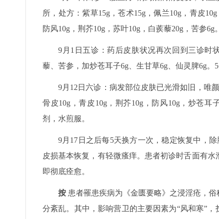
所，处方：紫草15g，苍术15g，佩兰10g，青皮10g
防风10g，荆芥10g，苏叶10g，白蒺藜20g，苦参6
9月1日五诊：药后皮肤状况再次回到三诊时状
藜、苦参，加炒苍耳子6g、生甘草6g、仙灵脾6g。
9月12日六诊：病发部位皮肤已光滑如旧，唯颜
骨皮10g，青皮10g，荆芥10g，防风10g，炒苍耳子
剂，水煎服。
9月17日之后每5天换方一次，稳定恢复中，
皮损基本恢复，有轻微瘙痒。患者初诊时舌面有水
即彻底痊愈。
按
患者罹患疾病为《金匮要略》之浸淫疮，俗
分紊乱。其中，影响营卫的主要因素为“风和寒”，