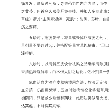
疡复发，是病过药所，导致药力向内之力厚，而作
之黄芩，何首乌久服伤肝亦去掉。并加入多味走表
草经》谓其“主风寒湿痹，死肌”；防风、苏叶、
疡之要药。
五诊时，疮疡复平，减量或去掉疗湿疡之药，
且剂量不要超过6g，并搭配等量甘草以解毒。“卫
滞得解。
六诊时，以清解五皮饮合祛风之品继续清除肌
香清热燥湿解毒，白术强太阴之运化，佐小剂量干
凉血活血为治疗皮肤病惯用之法，然法无定法
血分药，仍留用紫草，五诊时随病情变化将紫草用量
衡阴阳，只是减少剂量和药味，此用法类似引火汤
达其趣，不能得其真谛。