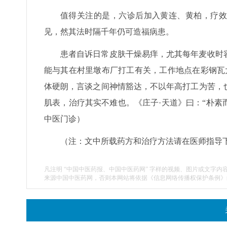
值得关注的是，六诊后加入黄连、黄柏，疗效
见，然其法时隔千年仍可造福病患。
患者自诉日常皮肤干燥易痒，尤其每年麦收时
能与其在村里墩布厂打工有关，工作地点在彩钢瓦
体硬朗，言谈之间神情豁达，不以年高打工为苦，
肌表，治疗其实不难也。《庄子·天道》曰：“朴素
中医门诊）
（注：文中所载药方和治疗方法请在医师指导
凡注明 “中国中医药报、中国中医药网” 字样的视频、图片或文字内
来源中国中医药网，否则本网站将依据《信息网络传播权保护条例》