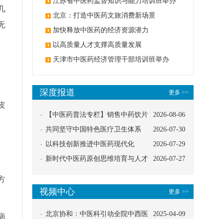
办
江苏省中医药监督知识与能力培训班举办
几
北京：打造中医药文旅消费新场景
无
加快释放中医药的经济资源潜力
以高质量人才支撑高质量发展
天津市中医药经济管理干部培训班举办
深度报道
更多 >>
皮
【中医药普法专栏】销售中药饮片
2026-08-06
应告知煎服方法及注意事项
共同坚守中国特色医疗卫生体系
2026-07-30
。
以科技创新推进中医药现代化
2026-07-29
新时代中医药原创思维培育与人才
2026-07-27
发展路径探索
方
视频中心
更多 >>
北京协和：中医科引动全院中西医
2025-04-09
病