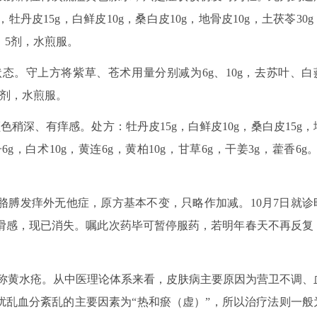
，牡丹皮15g，白鲜皮10g，桑白皮10g，地骨皮10g，土茯苓30g
g。5剂，水煎服。
态。守上方将紫草、苍术用量分别减为6g、10g，去苏叶、白
5剂，水煎服。
色稍深、有痒感。处方：牡丹皮15g，白鲜皮10g，桑白皮15g，
6g，白术10g，黄连6g，黄柏10g，甘草6g，干姜3g，藿香6g。
除胳膊发痒外无他症，原方基本不变，只略作加减。10月7日就诊
滑感，现已消失。嘱此次药毕可暂停服药，若明年春天不再反复
称黄水疮。从中医理论体系来看，皮肤病主要原因为营卫不调、
扰乱血分紊乱的主要因素为“热和瘀（虚）”，所以治疗法则一般