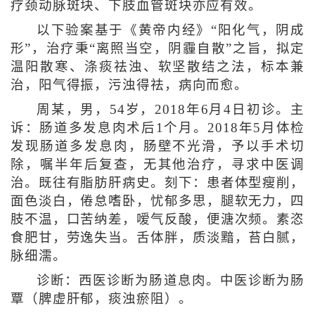
疗颈动脉斑块、下肢血管斑块亦应有效。
以下验案基于《黄帝内经》“阳化气，阴成
形”，治疗秉“离照当空，阴霾自散”之旨，拟定
温阳散寒、涤痰祛浊、软坚散结之法，标本兼
治，阳气得振，污浊得祛，病向而愈。
周某，男，54岁，2018年6月4日初诊。主
诉：肠道多发息肉术后1个月。2018年5月体检
发现肠道多发息肉，肠壁不光滑，予以手术切
除，嘱半年后复查，无其他治疗，寻求中医调
治。既往有脂肪肝病史。刻下：患者体型瘦削，
面色淡白，倦怠嗜卧，忧郁多思，腿软无力，四
肢不温，口苦纳差，嗳气反酸，便溏次频。素恣
食肥甘，劳逸失当。舌体胖，质淡黯，苔白腻，
脉细濡。
诊断：西医诊断为肠道息肉。中医诊断为肠
覃（脾虚肝郁，痰浊瘀阻）。