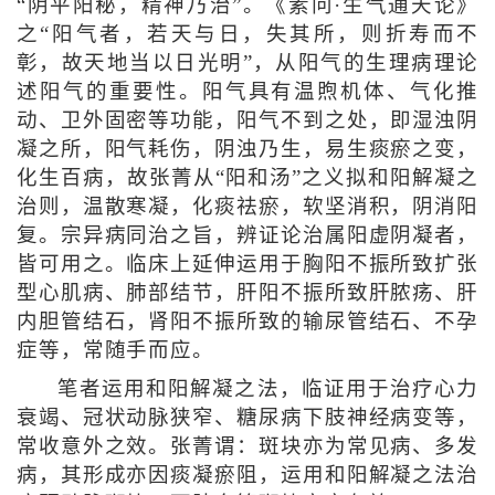
“阴平阳秘，精神乃治”。《素问·生气通天论》
之“阳气者，若天与日，失其所，则折寿而不
彰，故天地当以日光明”，从阳气的生理病理论
述阳气的重要性。阳气具有温煦机体、气化推
动、卫外固密等功能，阳气不到之处，即湿浊阴
凝之所，阳气耗伤，阴浊乃生，易生痰瘀之变，
化生百病，故张菁从“阳和汤”之义拟和阳解凝之
治则，温散寒凝，化痰祛瘀，软坚消积，阴消阳
复。宗异病同治之旨，辨证论治属阳虚阴凝者，
皆可用之。临床上延伸运用于胸阳不振所致扩张
型心肌病、肺部结节，肝阳不振所致肝脓疡、肝
内胆管结石，肾阳不振所致的输尿管结石、不孕
症等，常随手而应。
笔者运用和阳解凝之法，临证用于治疗心力
衰竭、冠状动脉狭窄、糖尿病下肢神经病变等，
常收意外之效。张菁谓：斑块亦为常见病、多发
病，其形成亦因痰凝瘀阻，运用和阳解凝之法治