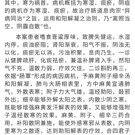
其中，寒为祸首。病机概括为寒湿、痰瘀，阴疽
的病机亦为寒湿、痰瘀，故治疗肠道息肉宗“异
病同治”之旨，运用和阳解凝之治则，乃“离照当
空，阴霾自散”也。
本案患者嗜食膏粱厚味，致脾失健运，水湿
内停，痰浊瘀阻；肾阳渐衰，阳气不振，阴浊无
以化，痰瘀无以消，污浊积聚，息肉乃生。一诊
从健脾疏肝、化痰祛瘀，兼温补脾肾入手，然阳
气不充，温散力弱，疗效欠佳。二诊斟酌再三，
依据“肠覃”形成的病因病机，予麻黄附子细辛汤
和阳解凝，肺与大肠相表里，方中麻黄宣通肺
气，外散表寒；附子力大气雄，温经助阳，鼓邪
外出；细辛能够外解太阳之表，内散少阴之寒，
既能够增强麻黄发汗解表的效果，又能够增强附
子温经散寒的效果。麻黄、附子、细辛三药合
用，补阳散阴兼施，能使外感寒邪从表散，内阴
里寒为之散逐，达到助阳解表的疗效，合四君子