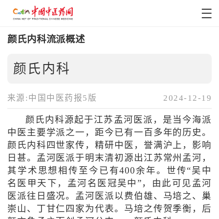
颜氏内科流派概述
颜氏内科
来源:中国中医药报5版
2024-12-19
颜氏内科源起于江苏孟河医派，是当今海派
中医主要学派之一，距今已有一百多年的历史。
颜氏内科四世家传，精研中医，誉满沪上，影响
日甚。孟河医派于明末清初源出江苏常州孟河，
其学术思想相传至今已有400余年。世传“吴中
名医甲天下，孟河名医冠吴中”，由此可见孟河
医派往日盛况。孟河医派以费伯雄、马培之、巢
崇山、丁甘仁四家为代表。马培之传贺季衡，后