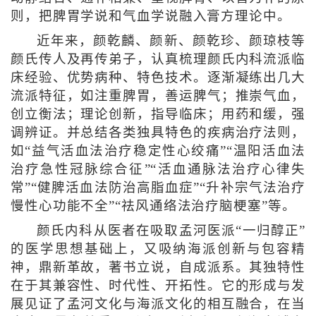
则，把脾胃学说和气血学说融入膏方理论中。
近年来，颜乾麟、颜新、颜乾珍、颜琼枝等
颜氏传人及再传弟子，认真梳理颜氏内科流派临
床经验、优势病种、特色技术。逐渐凝练出几大
流派特征，如注重脾胃，善运脾气；推崇气血，
创立衡法；理论创新，指导临床；用药和缓，强
调辨证。并总结各类独具特色的疾病治疗法则，
如“益气活血法治疗稳定性心绞痛”“温阳活血法
治疗急性冠脉综合征”“活血通脉法治疗心律失
常”“健脾活血法防治高脂血症”“升补宗气法治疗
慢性心功能不全”“祛风通络法治疗脑梗塞”等。
颜氏内科从医者在吸取孟河医派“一归醇正”
的医学思想基础上，又吸纳海派创新与包容精
神，鼎新革故，著书立说，自成派系。其独特性
在于其兼容性、时代性、开拓性。它的形成与发
展见证了孟河文化与海派文化的相互融合，在当