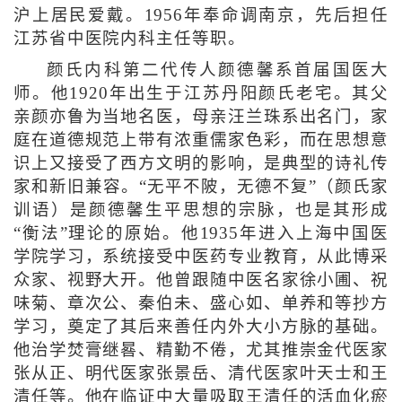
沪上居民爱戴。1956年奉命调南京，先后担任
江苏省中医院内科主任等职。
颜氏内科第二代传人颜德馨系首届国医大
师。他1920年出生于江苏丹阳颜氏老宅。其父
亲颜亦鲁为当地名医，母亲汪兰珠系出名门，家
庭在道德规范上带有浓重儒家色彩，而在思想意
识上又接受了西方文明的影响，是典型的诗礼传
家和新旧兼容。“无平不陂，无德不复”（颜氏家
训语）是颜德馨生平思想的宗脉，也是其形成
“衡法”理论的原始。他1935年进入上海中国医
学院学习，系统接受中医药专业教育，从此博采
众家、视野大开。他曾跟随中医名家徐小圃、祝
味菊、章次公、秦伯未、盛心如、单养和等抄方
学习，奠定了其后来善任内外大小方脉的基础。
他治学焚膏继晷、精勤不倦，尤其推崇金代医家
张从正、明代医家张景岳、清代医家叶天士和王
清任等。他在临证中大量吸取王清任的活血化瘀