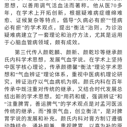
思想，以善用调气活血法而著称。他从医70多
年，在学术上开拓创新，根据疑难病症缠绵难
愈、证候复杂等特点，倡导“久病必有瘀”“怪病
必有瘀”的学术观点，提出“衡法”治则，为诊治
疑难病建立了一套理论和治疗方法，尤其是运用
于心脑血管病领域，颇有成效。
第三代传人颜乾麟、颜新、颜乾珍等继承颜
氏内科学术思想，发展气血学说。在学术上坚持
中医学核心理论，传承颜德馨“衡法”理论学术思
想和“气血辨证”理论体系，重视中医病机理论研
究，辨证治疗以气血病机为纲。颜氏内科在百年
传承中既注重对传统的继承，又结合时代发展总
结出新的学术思想。如“用药和缓，强调辨证”和
“注重脾胃，善运脾气”的学术观点是对孟河医派
传统的继承，而“推崇气血，创立衡法”，是对脾
胃学说的发展和补充。颜氏内科对膏方制订遵循
动静结合、通补相兼、重视脾胃、以喜为补的原