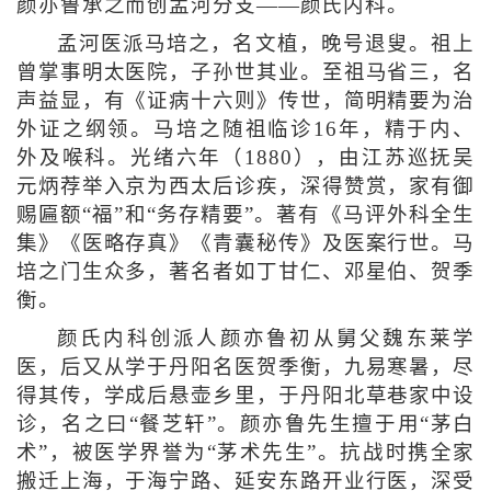
颜亦鲁承之而创孟河分支——颜氏内科。
孟河医派马培之，名文植，晚号退叟。祖上
曾掌事明太医院，子孙世其业。至祖马省三，名
声益显，有《证病十六则》传世，简明精要为治
外证之纲领。马培之随祖临诊16年，精于内、
外及喉科。光绪六年（1880），由江苏巡抚吴
元炳荐举入京为西太后诊疾，深得赞赏，家有御
赐匾额“福”和“务存精要”。著有《马评外科全生
集》《医略存真》《青囊秘传》及医案行世。马
培之门生众多，著名者如丁甘仁、邓星伯、贺季
衡。
颜氏内科创派人颜亦鲁初从舅父魏东莱学
医，后又从学于丹阳名医贺季衡，九易寒暑，尽
得其传，学成后悬壶乡里，于丹阳北草巷家中设
诊，名之曰“餐芝轩”。颜亦鲁先生擅于用“茅白
术”，被医学界誉为“茅术先生”。抗战时携全家
搬迁上海，于海宁路、延安东路开业行医，深受