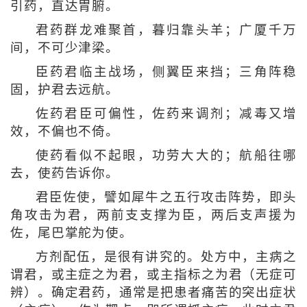
引药，直达胃腑。
君药群龙难聚首，暮归靠头羊；广厦千万
间，不可少津梁。
臣药君临主战场，侧翼臣来挡；三角阵稳
固，护君去远航。
佐药君臣可偏性，佐药来调剂；减毒又增
效，不偏也不倚。
使药看似不起眼，功劳大大的；航船往哪
去，使药告诉你。
君臣佐使，譬如犀牛之五行攻击阵势，即头
角攻击为君，两前支支撑为臣，两后支声援为
佐，尾巴掌舵为使。
方剂配伍，是很有讲究的。处方中，主病之
谓君，或主症之为君，或主指标之为君（无症可
辨）。确定君药，通常是把患者痛苦的突出症状