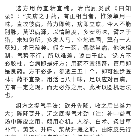
选方用药宜精宜纯。清代顾炎武《曰知
录》：“夫病之于药，有正相当者，惟须单用一
味，直攻彼病，药力即纯，病即立愈。今人不能
别脉，莫识病源，以情臆度，多安药味，譬之于
猎，未知兔所，多发人马，空地遮围，冀有一人
获知，术已疏矣。假令一药，偶然当病，他味相
制，气势不行，所以难差，谅由于此。”选方不
必胶柱，合病即是好方；用药不宜猎奇，管用即
是良药。方不必多，参透三五十个，即可独步医
林；药不宜杂，用活七八十味，足以应对百病。
方有一定之规，而无必然之用。此所以圆机活法
也。
组方之提气手法：欲升先降，收之后出拳力
大；陈降芪升，沉之底提气才劲（注：补中益气
汤中陈皮之用，颇用心机。人参、白术、炙甘草
补气，黄芪、升麻、柴胡升提之前，由陈皮先行