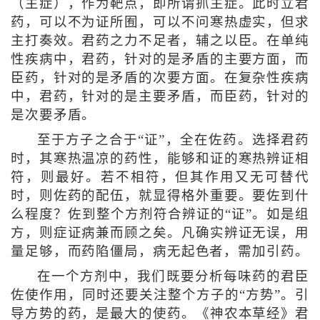
（主症），作为靶点，即所谓抓主症。此时立君
药，可以不为证所囿，可以不问寒热虚实，但求
主打奏效。君药之力不足者，辅之以臣。在单纯
性疾病中，君药，针对的是矛盾的主要方面，而
臣药，针对的是矛盾的次要方面。在复杂性疾病
中，君药，针对的是主要矛盾，而臣药，针对的
是次要矛盾。
至于方子之合于“证”，全在佐药。选择君药
时，其寒热温凉的药性，能够和证的寒热辨证相
符，则最好。若不相符，但其作用又无可替代
时，则佐药的配伍，就显得格外重要。要佐到什
么程度？佐到整个方剂符合辨证的“证”。如是组
方，则症证病兼而顾之矣。凡确实辨证无误，用
量足够，而药陷僵局，病无起色者，需加引药。
在一个方剂中，我们既要分析每味药的君臣
佐使作用，同时还要关注整个方子的“方势”。引
导方势的药，是最大的使药。《神农本草经》君