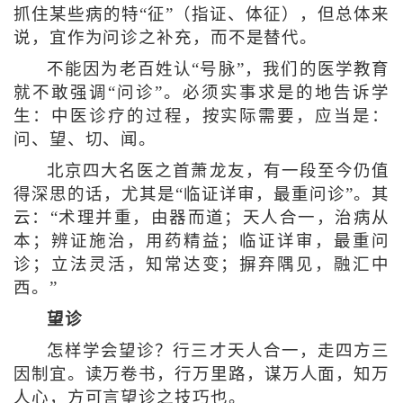
抓住某些病的特“征”（指证、体征），但总体来
说，宜作为问诊之补充，而不是替代。
不能因为老百姓认“号脉”，我们的医学教育
就不敢强调“问诊”。必须实事求是的地告诉学
生：中医诊疗的过程，按实际需要，应当是：
问、望、切、闻。
北京四大名医之首萧龙友，有一段至今仍值
得深思的话，尤其是“临证详审，最重问诊”。其
云：“术理并重，由器而道；天人合一，治病从
本；辨证施治，用药精益；临证详审，最重问
诊；立法灵活，知常达变；摒弃隅见，融汇中
西。”
望诊
怎样学会望诊？行三才天人合一，走四方三
因制宜。读万卷书，行万里路，谋万人面，知万
人心，方可言望诊之技巧也。