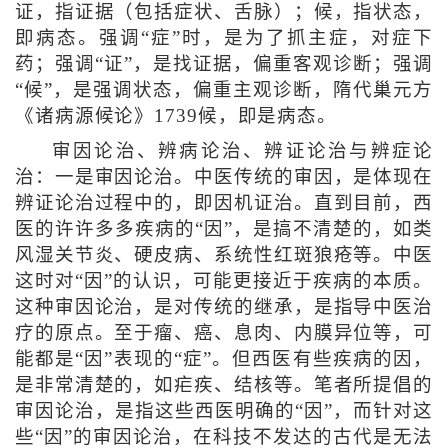
证，指证据（包括症状、舌脉）；候，指状态，
即病态。强调“症”时，是为了抓主症，对症下
药；强调“证”，是找证据，偏重客观诊断；强调
“候”，是强调状态，偏重主观诊断，隋代巢元方
《诸病源候论》1739候，即是病态。
审因论治、辨病论治、辨证论治与辨症论
治：一是审因论治。中医传统的审因，是体现在
辨证论治过程中的，即因机证治。直到目前，西
医的许许多多疾病的“因”，是搞不清楚的，如类
风湿关节炎、硬皮病、系统性红斑狼疮等。中医
这时对“因”的认识，可能更接近于疾病的本质。
这种审因论治，是对传统的继承，是指导中医治
疗的原点。至于瘤、癌、息肉、内膜异位等，可
能都是“因”表现的“症”。但西医有些疾病的因，
是非常清楚的，如疟疾、结核等。笔者所提倡的
审因论治，是指这些西医明确的“因”，而针对这
些“因”的审因论治，在科技不发达的古代是无法