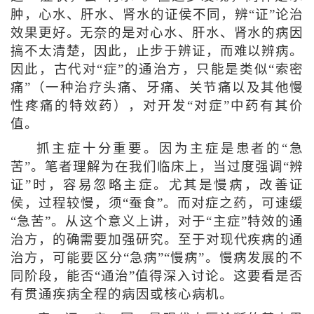
肿，心水、肝水、肾水的证侯不同，辨“证”论治
效果更好。无奈的是对心水、肝水、肾水的病因
搞不太清楚，因此，止步于辨证，而难以辨病。
因此，古代对“症”的通治方，只能是类似“索密
痛”（一种治疗头痛、牙痛、关节痛以及其他慢
性疼痛的特效药），对开发“对症”中药有其价
值。
抓主症十分重要。因为主症是患者的“急
苦”。笔者理解为在我们临床上，当过度强调“辨
证”时，容易忽略主症。尤其是慢病，改善证
侯，过程较慢，须“蚕食”。而对症之药，可速缓
“急苦”。从这个意义上讲，对于“主症”特效的通
治方，的确需要加强研究。至于对现代疾病的通
治方，可能要区分“急病”“慢病”。慢病发展的不
同阶段，能否“通治”值得深入讨论。这要看是否
有贯通疾病全程的病因或核心病机。