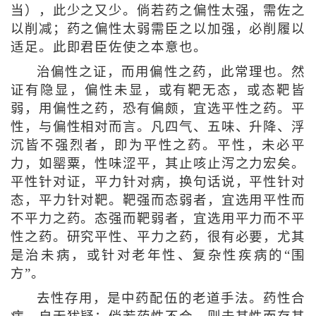
当），此少之又少。倘若药之偏性太强，需佐之
以削减；药之偏性太弱需臣之以加强，必削履以
适足。此即君臣佐使之本意也。
治偏性之证，而用偏性之药，此常理也。然
证有隐显，偏性未显，或有靶无态，或态靶皆
弱，用偏性之药，恐有偏颇，宜选平性之药。平
性，与偏性相对而言。凡四气、五味、升降、浮
沉皆不强烈者，即为平性之药。平性，未必平
力，如罂粟，性味涩平，其止咳止泻之力宏矣。
平性针对证，平力针对病，换句话说，平性针对
态，平力针对靶。靶强而态弱者，宜选用平性而
不平力之药。态强而靶弱者，宜选用平力而不平
性之药。研究平性、平力之药，很有必要，尤其
是治未病，或针对老年性、复杂性疾病的“围
方”。
去性存用，是中药配伍的老道手法。药性合