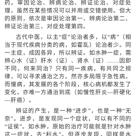
药。审因论治、辨病论治、辨证论治、对症处
理，虽然在某些情况可以并用或交错使用。但大
的原则，依次是审因论治第一、辨病论治第二、
辨证论治第三、对症处理第四。
古代中医，以主“症”论治者多，以“病”（相
当于现代疾病分类的病，如霍乱）论治者少。同
一主症，成因各异，所以辨证。如水肿一症，需
辨心水（证）肝水（证）、肾水（证）……因即
不同，何来同治？只有同一疾病，有共同之规
律，可以寻求通治之方。然亦多局限于急性病。
而慢病，其发展的各个阶段，核心病机都发生了
变化，亦难一方通治到底（如慢性肝炎—肝硬化
—肝癌）。
辨证的产生，是一种“进步”，也是一种“无
奈”。进步，是发现同一个症状，可以有不同的
“证侯”。如水肿，原始的治疗可能就是针对水肿
这一症状，去“利水”。但逐步发现，同样是水