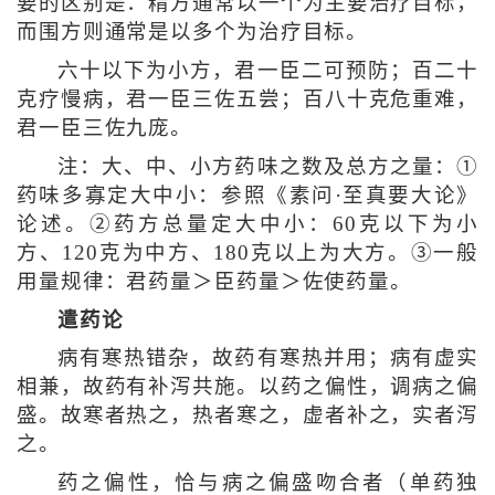
要的区别是：精方通常以一个为主要治疗目标，
而围方则通常是以多个为治疗目标。
六十以下为小方，君一臣二可预防；百二十
克疗慢病，君一臣三佐五尝；百八十克危重难，
君一臣三佐九庞。
注：大、中、小方药味之数及总方之量：①
药味多寡定大中小：参照《素问·至真要大论》
论述。②药方总量定大中小：60克以下为小
方、120克为中方、180克以上为大方。③一般
用量规律：君药量＞臣药量＞佐使药量。
遣药论
病有寒热错杂，故药有寒热并用；病有虚实
相兼，故药有补泻共施。以药之偏性，调病之偏
盛。故寒者热之，热者寒之，虚者补之，实者泻
之。
药之偏性，恰与病之偏盛吻合者（单药独