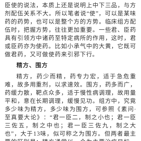
臣使的说法，本质上还是说明上中下三品，与方
剂配伍关系不大。所以笔者说“使”，可以是某味
药的药势，也可以是整个方的方势。临床组方配
伍时，把握方势，往往更加重要。一些君、臣药
具有引领方中诸药至特定病所的作用，这时，君
或臣药亦为使药。比如小承气中的大黄，它既可
做君药，又可做使药来引邪下行。
精方、围方
精方，药少而精，药专力宏，适于急危重
难，故多用重剂，以求速效。围方，药多而广，
药缓力散，靶点众多，适于慢性病调理，故用量
平和，意在长期调理，缓慢见功。组方中，究竟
多少味为精方，多少味为围方，可参照《素问·
至真要大论》：“君一臣二，制之小也；君一臣
三佐五，制之中也；君一臣三佐九，制之大
也”，大于13味，似可称之为围方。但两者最主