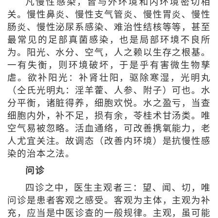
凡慢性感染，皆与外环境和内环境密切相
关。慢性鼻炎、慢性支气管炎、慢性胃炎、慢性
肠炎、慢性泌尿系感染、难治性结核等等，甚至
最常见的足部真菌感染，也是局部环境不良所
为。阳光、水分、空气，人之赖以生存之根基。
一有失衡，则环境破坏，于是乎有害微生物孳
虐。欲补阳光：补肾壮阳，驱除寒湿，光明丸
（仝氏光明丸：淫羊藿、人参、附子）可也。水
分平衡，诸脏得养，细胞欢悦。水之盈亏，当查
细胞内外，补不足，损有余，苓桂术甘汤类。唯
空气易被忽略。活血通络，可改善携氧能力，老
人尤宜关注。故调态（改善内环境）是抗慢性感
染的治本之法。
问诊
四诊之中，医生主观者三：望、闻、切，唯
问诊是患者客观之感受。客观为主体，主观为补
充，应当是中医诊查的一般规律。主观，虽可能