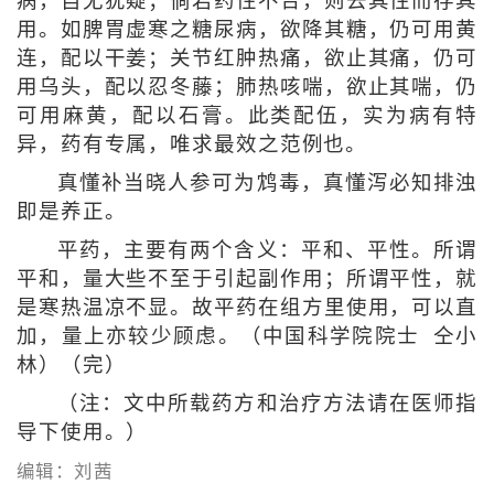
病，自无犹疑；倘若药性不合，则去其性而存其
用。如脾胃虚寒之糖尿病，欲降其糖，仍可用黄
连，配以干姜；关节红肿热痛，欲止其痛，仍可
用乌头，配以忍冬藤；肺热咳喘，欲止其喘，仍
可用麻黄，配以石膏。此类配伍，实为病有特
异，药有专属，唯求最效之范例也。
真懂补当晓人参可为鸩毒，真懂泻必知排浊
即是养正。
平药，主要有两个含义：平和、平性。所谓
平和，量大些不至于引起副作用；所谓平性，就
是寒热温凉不显。故平药在组方里使用，可以直
加，量上亦较少顾虑。（中国科学院院士 仝小
林）（完）
（注：文中所载药方和治疗方法请在医师指
导下使用。）
编辑：刘茜