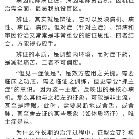
病因能除病证虚，病因难除贵合机。因机证
治需全面，最忌我执设盲区。
辨证，其实就是辨征。它可以反映病机、病
性、病位、病势。但对症（针对主症）、辨病和
审因论治又常常是非常重要的临证思维，四者结
合，方能得心应手。
辨证的本质，是调整内环境，而对症下药，
是减轻痛苦。二者不可偏废。
“但见一症便是”，是效方应用之关键。需要
临床之功底，需要临证之训练，但更需要“抓主
症”的意识。因为这一主症，反映出的是核心病
机。那么其他与之相左的征象，可能是非主流，
甚至是障眼。此时，需要果断地或舍舌，或舍
脉，甚至舍去证的某些表象（如体质特征），唯
主症是从。
为什么在长期的治疗过程中，证型会变？疾