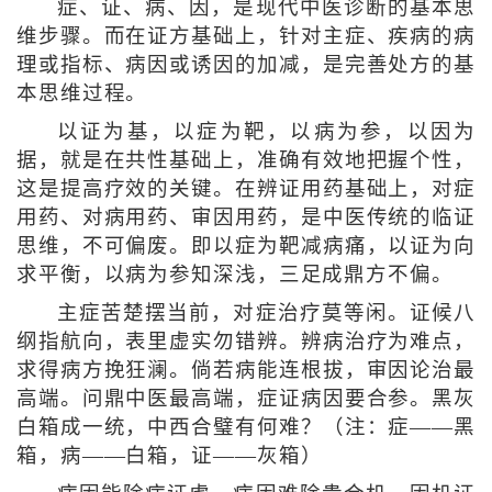
症、证、病、因，是现代中医诊断的基本思
维步骤。而在证方基础上，针对主症、疾病的病
理或指标、病因或诱因的加减，是完善处方的基
本思维过程。
以证为基，以症为靶，以病为参，以因为
据，就是在共性基础上，准确有效地把握个性，
这是提高疗效的关键。在辨证用药基础上，对症
用药、对病用药、审因用药，是中医传统的临证
思维，不可偏废。即以症为靶减病痛，以证为向
求平衡，以病为参知深浅，三足成鼎方不偏。
主症苦楚摆当前，对症治疗莫等闲。证候八
纲指航向，表里虚实勿错辨。辨病治疗为难点，
求得病方挽狂澜。倘若病能连根拔，审因论治最
高端。问鼎中医最高端，症证病因要合参。黑灰
白箱成一统，中西合璧有何难？（注：症——黑
箱，病——白箱，证——灰箱）