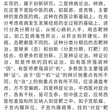
实现的，属于创新研究。二是辨病论治。辨病，
在这里不是指中医的病，如狐惑、息贲等，主要
辨的是西医的病。这种在西医诊断基础上，在充
分考虑疾病发生发展结局的全过程的基础上，进
行分类分期分证，从核心病机入手，用态靶辨
证。如乙型病毒性肝炎，从肝炎到肝硬化、肝
癌，态靶都是不同的。这种分类分期后的态靶辨
治，是继承（态）和创新（分类分期，打靶）的
结合，但更多的是创新。三是辨证论治。辨证论
治，就是传统的因机证治。如有医师强调辨
“因”，有医师更强调识“机”，多数医生主要强调
辨“证”。由于“因”“机”“证”的辨识侧重点有所不
同，在“治”上的侧重点亦有所不同，应该通盘考
虑，方不至偏颇。四是辨症论治，中西医对症治
疗，各有千秋，皆可互参。但中医之症，应将西
医检查指标所见纳入到症靶之中。如子宫肌瘤、
子宫内膜异位、子宫内膜癌等，找到“对症”靶