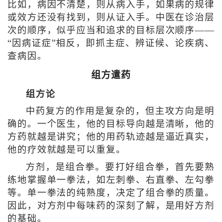
比如，病因不清楚，则从病入手，如果病的规律
或效方还没有找到，则从证入手。中医在诊治层
次的顺序，似乎应当和追求的目标层次顺序——
“因病证症”相反，即抓主症、辨证候、论疾病、
查病因。
组方遣药
组方论
中药复方的作用是复杂的，但主攻方向是明
确的。一个医生，他的目标导向越是清晰，他的
方药就越是讲究；他的用药轨迹越是逼近真实，
他的疗效就越是可以重复。
方剂，是组合拳。要打好组合拳，首先要熟
练地掌握单一拳法，如左刺拳、右直拳、左勾拳
等。单一拳法的纯熟度，决定了组合拳的质量。
因此，对方剂中每味药的深刻了解，是用好方剂
的基础。