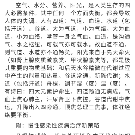
空气、水分、营养、阳光，是人类生存的四
大必需条件。其中任何一个方面失衡，都会导致
人体的失调。人有四道：气道、血道、水道（包
括汗道）、谷道。大为气道，小为气络。大为血
道，小为血络，掌管一身之气血。血道，是沟通
气、水之枢纽，可载气亦可载水。故血道不通，
则气道、水道亦不通畅矣。阳光来自于先天命火
（如肾上腺皮质激素类、甲状腺素类等，都是极
其重要的物质基础）和后天水谷精微在代谢过程
中产生的能量和热量。谷道常通，新陈代谢；水
道（包括汗道）舟楫，调节湿（度）温（度）。
有诗曰：四大元素护命生，四道畅通无病成。气
血上焦心肺主，汗尿肾卫下焦控。谷道代谢中焦
运，升降出入四旁通。顶焦总理三焦事，体脏经
络要平衡。
附：慢性感染性疾病治疗新策略