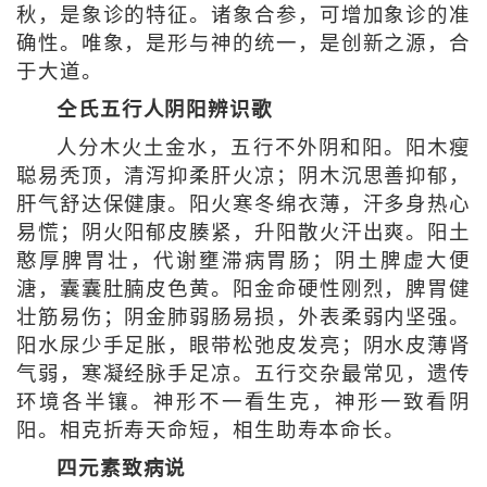
秋，是象诊的特征。诸象合参，可增加象诊的准
确性。唯象，是形与神的统一，是创新之源，合
于大道。
仝氏五行人阴阳辨识歌
人分木火土金水，五行不外阴和阳。阳木瘦
聪易秃顶，清泻抑柔肝火凉；阴木沉思善抑郁，
肝气舒达保健康。阳火寒冬绵衣薄，汗多身热心
易慌；阴火阳郁皮腠紧，升阳散火汗出爽。阳土
憨厚脾胃壮，代谢壅滞病胃肠；阴土脾虚大便
溏，囊囊肚腩皮色黄。阳金命硬性刚烈，脾胃健
壮筋易伤；阴金肺弱肠易损，外表柔弱内坚强。
阳水尿少手足胀，眼带松弛皮发亮；阴水皮薄肾
气弱，寒凝经脉手足凉。五行交杂最常见，遗传
环境各半镶。神形不一看生克，神形一致看阴
阳。相克折寿天命短，相生助寿本命长。
四元素致病说