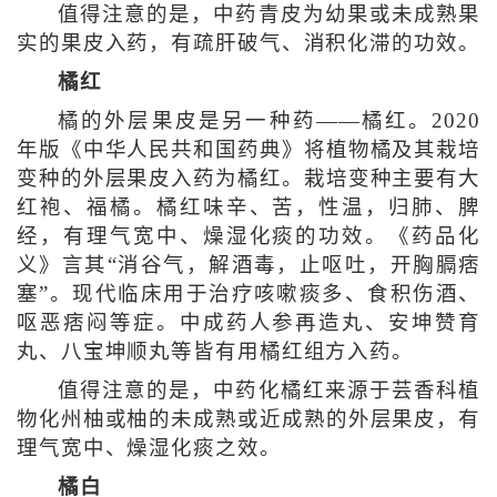
值得注意的是，中药青皮为幼果或未成熟果
实的果皮入药，有疏肝破气、消积化滞的功效。
橘红
橘的外层果皮是另一种药——橘红。2020
年版《中华人民共和国药典》将植物橘及其栽培
变种的外层果皮入药为橘红。栽培变种主要有大
红袍、福橘。橘红味辛、苦，性温，归肺、脾
经，有理气宽中、燥湿化痰的功效。《药品化
义》言其“消谷气，解酒毒，止呕吐，开胸膈痞
塞”。现代临床用于治疗咳嗽痰多、食积伤酒、
呕恶痞闷等症。中成药人参再造丸、安坤赞育
丸、八宝坤顺丸等皆有用橘红组方入药。
值得注意的是，中药化橘红来源于芸香科植
物化州柚或柚的未成熟或近成熟的外层果皮，有
理气宽中、燥湿化痰之效。
橘白