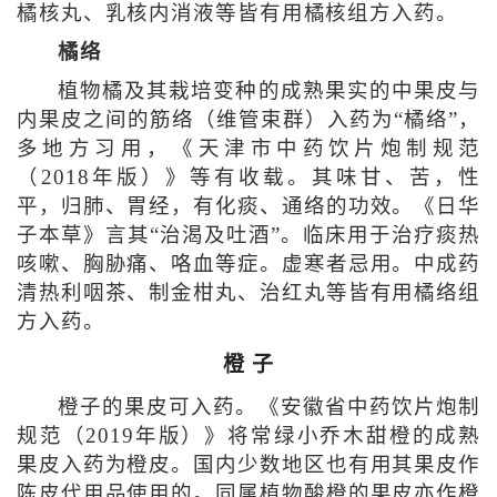
橘核丸、乳核内消液等皆有用橘核组方入药。
橘络
植物橘及其栽培变种的成熟果实的中果皮与
内果皮之间的筋络（维管束群）入药为“橘络”，
多地方习用，《天津市中药饮片炮制规范
（2018年版）》等有收载。其味甘、苦，性
平，归肺、胃经，有化痰、通络的功效。《日华
子本草》言其“治渴及吐酒”。临床用于治疗痰热
咳嗽、胸胁痛、咯血等症。虚寒者忌用。中成药
清热利咽茶、制金柑丸、治红丸等皆有用橘络组
方入药。
橙 子
橙子的果皮可入药。《安徽省中药饮片炮制
规范（2019年版）》将常绿小乔木甜橙的成熟
果皮入药为橙皮。国内少数地区也有用其果皮作
陈皮代用品使用的。同属植物酸橙的果皮亦作橙