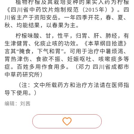
植物柠檬及其栽培变种的果实入药为柠檬
《四川省中药饮片炮制规范（2015年）》。四
川省主产于资阳安岳。一年四季开花，春、夏、
秋、均能结果，以春果为主。
柠檬味酸、甘，性平，归胃、肝、肺经，有
生津健胃、化痰止咳的功效。《本草纲目拾遗》
言其“腌食，下气和胃”。可用于治疗中暑烦渴、
胃热津伤、食欲不振、妊娠呕吐、咳嗽痰多等
症。百姓多用作食用多。（邓力 四川省成都市
中草药研究所）
（注：文中所载药方和治疗方法请在医师指
导下使用。）
编辑：刘茜