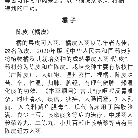
等皆可作为中药来源。以下细说从水果“柑橘”中
得到的中药。
橘 子
陈皮（橘皮）
橘的果皮可入药。橘皮入药以陈年者为佳，
故名陈皮。2020年版《中华人民共和国药典》
将植物橘及其栽培变种的成熟果皮入药“陈皮”。
药材分为陈皮和广陈皮。栽培变种主要有茶枝柑
（广陈皮）、大红袍、温州蜜柑、福橘。陈皮味
苦、辛，性温，归肺、脾经，有理气健脾、燥湿
化痰的功效。《本草纲目》言其“疗呕哕反胃嘈
杂，时吐清水，痰痞，痰疟，大肠闭塞，妇人乳
痈。入食料解鱼腥毒”。现代临床用于脘腹胀
满、食少吐泻、咳嗽痰多等症的治疗。中成药人
参荣养丸、二陈丸、小儿百部止咳糖浆等皆有用
陈皮组方入药。