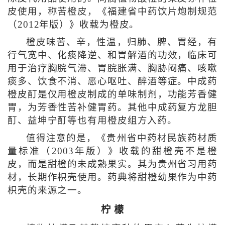
皮使用，称苦橙皮，《福建省中药饮片炮制规范
（2012年版）》收载为橙皮。
橙皮味苦、辛，性温，归肺、脾、胃经，有
行气宽中、化痰降逆、和胃解酒的功效，临床可
用于治疗胸脘气滞、胃脘胀满、胸胁闷痛、咳嗽
痰多、饮食不消、恶心呕吐、醉酒等症。中成药
橙皮酊是仅用橙皮制成的单味制剂，功能芳香健
胃，为芳香性苦补健胃药。其他中成药复方龙胆
酊、益坤宁酊等也有用橙皮组方入药。
值得注意的是，《贵州省中药材民族药材质
量标准（2003年版）》收载的甜橙壳不是橙
皮，而是甜橙的未成熟果实。其为贵州省习用药
材，长期作枳壳使用。药典将甜橙幼果作为中药
枳壳的来源之一。
柠 檬