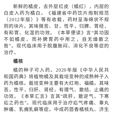
新鲜的橘皮，去外层红皮（橘红），内层的
白皮入药为橘白。《福建省中药饮片炮制规范
（2012年版）》等有收载，药材呈海绵状不规
则的块片。其味微苦、甘，性平，归脾、胃经，
有和胃、化湿的功效。《本草便读》言“其功固
不如橘皮，而补脾胃药中用之，自无燥散之
咎”。现代临床用于脘腹胀闷、消化不良等症的
治疗。
橘核
橘的种子可入药。2020年版《中华人民共
和国药典》将植物橘及其栽培变种的成熟种子入
药为橘核。栽培变种主要有大红袍、福橘。其味
苦，性平，归肝、肾经，有理气、散结、止痛的
功效。《本草汇言》言其“疏肝，散逆气，下寒
疝之药也”。现代临床用于治疗疝气疼痛、睾丸
肿痛、乳痈乳癖等症。中成药茴香橘核丸、济生