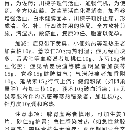
胃，为佐药；川楝子理气活血、通畅气机，为使
药。全方以红藤、败酱草活血化湿解毒，加丹参
增强活血，白术健脾固本，川楝子疏肝止痛，形
成清、化、补、行四法并用的格局。全方攻补兼
施，清湿热，散瘀血，复原冲任、胞宫以促孕。
加减：症见带下黄臭、小便灼热等湿热重者
加黄柏10g、薏苡仁30g清热利湿；症见经血块
多、舌紫暗等血瘀甚者加桃仁10g、赤芍15g增
强化瘀；症见纳差便溏等脾虚明显者加茯苓
15g、党参15g健脾益气；气滞胀痛者加香附
10g、延胡索15g行气止痛；癥瘕积聚（如卵巢
囊肿）者加三棱10g、莪术10g破血消癥；症见
畏寒肢冷伴灼热感等寒热错杂者，加桂枝6g、
牡丹皮10g调和寒热。
注意事项：脾胃虚寒者慎用，可加生姜3
片、砂仁6g护胃；急性感染发热（如急性盆腔
炎高热）需联合抗生素治疗；服药期间忌食辛