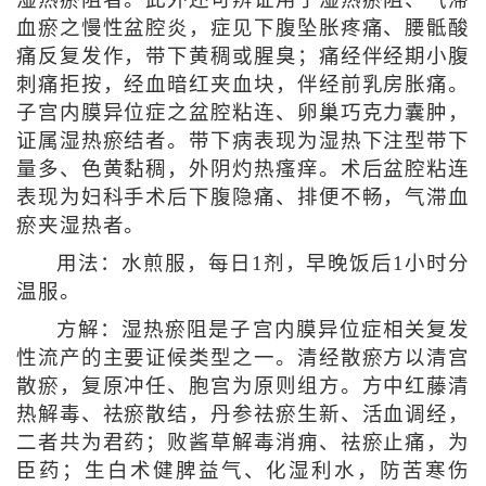
血瘀之慢性盆腔炎，症见下腹坠胀疼痛、腰骶酸
痛反复发作，带下黄稠或腥臭；痛经伴经期小腹
刺痛拒按，经血暗红夹血块，伴经前乳房胀痛。
子宫内膜异位症之盆腔粘连、卵巢巧克力囊肿，
证属湿热瘀结者。带下病表现为湿热下注型带下
量多、色黄黏稠，外阴灼热瘙痒。术后盆腔粘连
表现为妇科手术后下腹隐痛、排便不畅，气滞血
瘀夹湿热者。
用法：水煎服，每日1剂，早晚饭后1小时分
温服。
方解：湿热瘀阻是子宫内膜异位症相关复发
性流产的主要证候类型之一。清经散瘀方以清宫
散瘀，复原冲任、胞宫为原则组方。方中红藤清
热解毒、祛瘀散结，丹参祛瘀生新、活血调经，
二者共为君药；败酱草解毒消痈、祛瘀止痛，为
臣药；生白术健脾益气、化湿利水，防苦寒伤