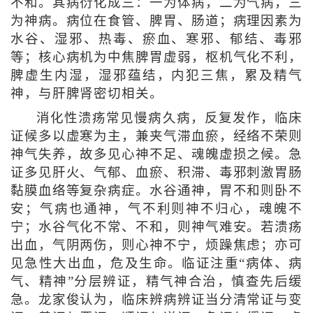
不和。其病衍化成三：一为体病，二为气病，三
为神病。病位在食管、脾胃、肠道；病理因素为
水谷、湿邪、热毒、瘀血、寒邪、郁结、毒邪
等；核心病机为中焦脾胃虚弱，枢机气化不利，
脾虚生内湿，湿邪蕴结，内犯三焦，累及精气
神，与肝脾肾密切相关。
消化性溃疡常见慢病久病，反复发作，临床
证候多以虚寒为主，兼夹气滞血瘀，经络不荣则
神气失养，故多见心神不足、魂魄虚损之候。急
证多见肝火、气郁、血瘀、积滞、毒邪刺激胃肠
黏膜血络等复杂病症。水谷通神，胃不和则卧不
安；气病也通神，气不利则神不归心，魂魄不
宁；水谷气化不常、不和，则神气难安。若溃疡
出血，气阴两伤，则心神不宁，烦躁焦虑；亦可
见急性大出血，危及生命。临证注重“病体、病
气、精神”分层辨证，精气神合治，慎查先后缓
急。龙家俊认为，临床辨病辨证当分清常证与变