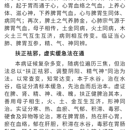
络，起于胃而通于心，心胃血络之气血，上养心
体、滋心神，下养脾胃气血，心与脾胃生同体、
病同气；再次，脾土之气养肺金，心肺宗气源于
脾胃气血，母子相传，土金同病，火土同病，木
火土三气互生互济，病则相互传变。临证当心
肺、脾胃互参，精、气、神同辨。
扶正祛邪，虚实缓急法在通
本病证候复杂多变，随病位遍历三焦，但治
法总以“扶正祛邪、调整阴阳、精气神”同治为
法。以常查变，知常达变，本于水谷，治在水
谷，临证分清标本缓急，先治血而后治本。虚证
在脾、肾、精、神、魂、魄，扶正健脾治其本，
善用母子相生，火、土、金互生互济，形神同
治。实证分寒、热、血瘀、气郁、积滞、毒邪、
硬食及异物等论治，寒在脾胃肠，热在肝心胃，
瘀在血络，郁在肝胆，积滞在水谷，毒邪在胃肠