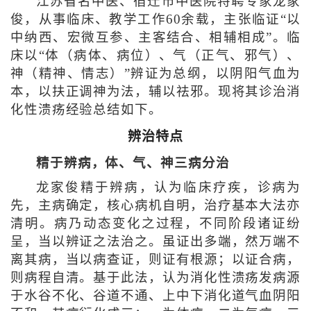
江苏省名中医、宿迁市中医院特聘专家龙家
俊，从事临床、教学工作60余载，主张临证“以
中纳西、宏微互参、主客结合、相辅相成”。临
床以“体（病体、病位）、气（正气、邪气）、
神（精神、情志）”辨证为总纲，以阴阳气血为
本，以扶正调神为法，辅以祛邪。现将其诊治消
化性溃疡经验总结如下。
辨治特点
精于辨病，体、气、神三病分治
龙家俊精于辨病，认为临床疗疾，诊病为
先，主病确定，核心病机自明，治疗基本大法亦
清明。病乃动态变化之过程，不同阶段诸证纷
呈，当以辨证之法治之。虽证出多端，然万端不
离其病，当以病查证，则证有根源；以证合病，
则病程自清。基于此法，认为消化性溃疡发病源
于水谷不化、谷道不通、上中下消化道气血阴阳