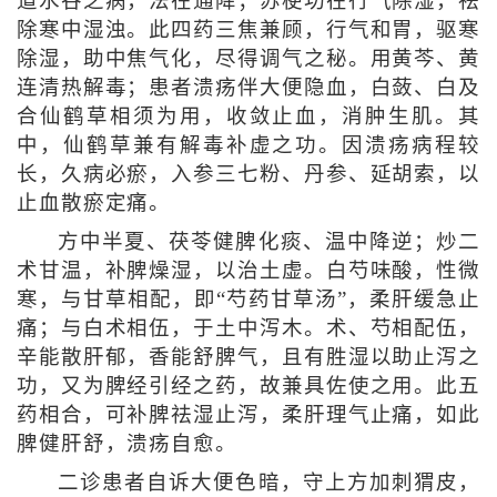
道水谷之病，法在通降；苏梗功在行气除湿，祛
除寒中湿浊。此四药三焦兼顾，行气和胃，驱寒
除湿，助中焦气化，尽得调气之秘。用黄芩、黄
连清热解毒；患者溃疡伴大便隐血，白蔹、白及
合仙鹤草相须为用，收敛止血，消肿生肌。其
中，仙鹤草兼有解毒补虚之功。因溃疡病程较
长，久病必瘀，入参三七粉、丹参、延胡索，以
止血散瘀定痛。
方中半夏、茯苓健脾化痰、温中降逆；炒二
术甘温，补脾燥湿，以治土虚。白芍味酸，性微
寒，与甘草相配，即“芍药甘草汤”，柔肝缓急止
痛；与白术相伍，于土中泻木。术、芍相配伍，
辛能散肝郁，香能舒脾气，且有胜湿以助止泻之
功，又为脾经引经之药，故兼具佐使之用。此五
药相合，可补脾祛湿止泻，柔肝理气止痛，如此
脾健肝舒，溃疡自愈。
二诊患者自诉大便色暗，守上方加刺猬皮，