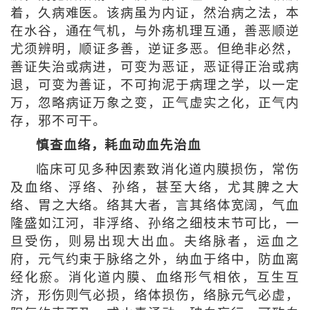
着，久病难医。该病虽为内证，然治病之法，本
在水谷，通在气机，与外疡机理互通，善恶顺逆
尤须辨明，顺证多善，逆证多恶。但绝非必然，
善证失治或病进，可变为恶证，恶证得正治或病
退，可变为善证，不可拘泥于病理之学，以一定
万，忽略病证万象之变，正气虚实之化，正气内
存，邪不可干。
慎查血络，耗血动血先治血
临床可见多种因素致消化道内膜损伤，常伤
及血络、浮络、孙络，甚至大络，尤其脾之大
络、胃之大络。络其大者，言其络体宽阔，气血
隆盛如江河，非浮络、孙络之细枝末节可比，一
旦受伤，则易出现大出血。夫络脉者，运血之
府，元气约束于脉络之外，纳血于络中，防血离
经化瘀。消化道内膜、血络形气相依，互生互
济，形伤则气必损，络体损伤，络脉元气必虚，