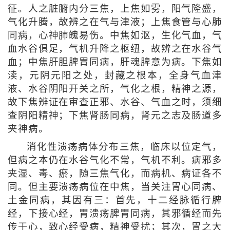
征。人之脏腑内分三焦，上焦如雾，阳气隆盛，
气化升腾，故辨之在气与津液；上焦食管与心肺
同病，心神肺魄易伤。中焦如沤，生化气血，气
血水谷俱足，气机升降之枢纽，故辨之在水谷气
血；中焦肝胆脾胃同病，肝魂脾意为病。下焦如
渎，元阴元阳之处，封藏之根本，全身气血津
液、水谷阴阳开关之所，气化之根，精神之源，
故下焦辨证在审查正邪、水谷、气血之时，须细
查阴阳精神；下焦肾肠同病，肾元之志及肠道多
夹神病。
消化性溃疡病体分布三焦，临床以位定气，
但病之本仍在水谷气化不常，气机不利。病邪多
夹湿、毒、瘀，随三焦气化，而病机、病证各不
同。但主要溃疡病位在中焦，当关注胃心同病、
土金同病，其因有三：首先，十二经脉循行脾
经，下接心经，胃溃疡脾胃同病，其邪循经而先
传于心，致心经受病，精神受扰；其次，胃之大