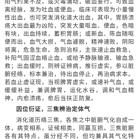
阳气约束不及，或火毒涌动，破血妄行，可致血
离经脉，发为吐血或便血。临床可表现为小量慢
性出血，也可突发消化道大出血，其中，胃肠溃
疡大出血最为凶险，突发大量呕血、便血，色暗
有块，出血持续，蓄积胃肠；或新血、陈血随呕
便而出，血气大损，气血遽脱，精神速败，阴阳
将离，危急生命。急则治标，主张速止血救急，
补阳气固涩血络止血，或给予静脉输液、输血急
救；出血缓时，则辨证辨病，推衍虚实，参以脏
腑经络，标本兼治，待出血停止，再治病求本。
若血止虚证现，当视脾胃虚实，或速补气血，或
缓缓补益，兼调脾胃，运化水谷，调和气血精
神，内愈溃疡，愈后当扶正防复。
因位衍证，三焦辨治定体气
消化道历络三焦，各焦之中脏腑气化自成一
体，病变相系，证候相类，同赢互损。三焦脏腑
各有其特点，虽分经不同，但均兼具其气化特