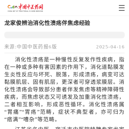
龙家俊辨治消化性溃疡伴焦虑经验
来源:中国中医药报6版
2025-04-16
消化性溃疡是一种慢性反复发作性疾病，指
在一种或多种有害因素的作用下，消化道黏膜发
生炎性反应与坏死、脱落，形成溃疡，病变可达
黏膜肌层、固有肌层，更深者可穿透浆膜层。消
化性溃疡会导致部分患者伴发焦虑等精神障碍性
疾病，而焦虑状态又可诱发及加重消化性溃疡，
二者相互影响，形成恶性循环。消化性溃疡属
“胃痛”“胃疡”范畴，症状不典型者，亦可归为
“痞满”“嘈杂”等范畴。