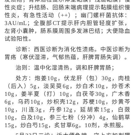
性炎症；升结肠、回肠末端病理提示黏膜组织慢
性炎，有急性活动（++）；幽门螺杆菌抗体：
3AU/mL；全腹部CT提示肝内胆管轻度扩张，
左肾小囊肿，肠系膜周围多发淋巴结；大便隐血
试验阳性。
诊断：西医诊断为消化性溃疡。中医诊断为
胃疡（寒伏湿滞，气郁热蕴，肝脾胃肠失调）。
治则：温中化湿清热，调和肝脾胃肠；
处方：炮姜10g，伏龙肝（包）30g，肉桂
（后入）5g，淡吴萸6g，炒白术10g，炒苍术
10g，姜半夏（打）10g，白茯苓30g，广木香
6g，乌药10g，炒枳壳12g，苏梗10g，炒黄芩
10g，川连3g，丹参12g，延胡索15g，白蔹
10g，白及10g，参三七粉（分冲）4g，仙鹤草
15g，炒白芍15g，炙甘草6g。10剂，水煎服。