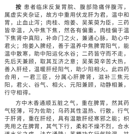
按
患者临床反复胃脘、腹部隐痛伴腹泻，
属虚实夹杂证，故方中重用伏龙肝为君，温中和
胃，止血止泻；肉桂、炮姜、吴茱萸为臣，三药
皆辛温，入中焦下焦，然各有偏重。肉桂偏于温
下焦肾中真阳，补命门之火，兼通心脉，助心中
君火；炮姜入脾经，善于温养中焦脾胃阳气，能
温中散寒，助中阳运化水谷；二药皆守而不走，
先后天兼顾，取其互济之意；吴茱萸辛苦大热，
善入肝经，温暖肝经阳气，助少阳相火。此四药
合用，一君三臣，分属心肝脾肾，滋补三焦元
阳，君火、谷气、相火、元阳兼顾，动静相兼，
行守相得。
方中木香通顺五脏之气，重在脾胃，然其药
气轻薄，可为佐助；乌药其性温热、行散，行气
于肝肾，重在肝经，具有温散肝经寒邪之能；枳
壳用之在脾胃，其气下行，柔和不燥不烈，合水