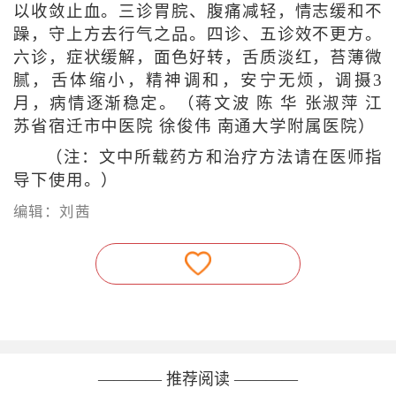
以收敛止血。三诊胃脘、腹痛减轻，情志缓和不
躁，守上方去行气之品。四诊、五诊效不更方。
六诊，症状缓解，面色好转，舌质淡红，苔薄微
腻，舌体缩小，精神调和，安宁无烦，调摄3
月，病情逐渐稳定。（蒋文波 陈 华 张淑萍 江
苏省宿迁市中医院 徐俊伟 南通大学附属医院）
（注：文中所载药方和治疗方法请在医师指
导下使用。）
编辑：刘茜
———— 推荐阅读 ————