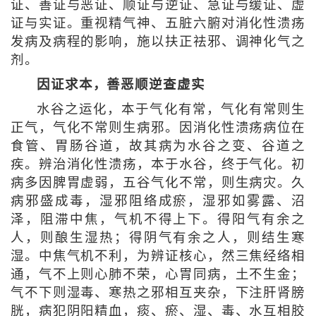
证、善证与恶证、顺证与逆证、急证与缓证、虚
证与实证。重视精气神、五脏六腑对消化性溃疡
发病及病程的影响，施以扶正祛邪、调神化气之
剂。
因证求本，善恶顺逆查虚实
水谷之运化，本于气化有常，气化有常则生
正气，气化不常则生病邪。因消化性溃疡病位在
食管、胃肠谷道，故其病为水谷之变、谷道之
疾。辨治消化性溃疡，本于水谷，终于气化。初
病多因脾胃虚弱，五谷气化不常，则生病灾。久
病邪盛成毒，湿邪阻络成瘀，湿邪如雾露、沼
泽，阻滞中焦，气机不得上下。得阳气有余之
人，则酿生湿热；得阴气有余之人，则结生寒
湿。中焦气机不利，为辨证核心，然三焦经络相
通，气不上则心肺不荣，心胃同病，土不生金；
气不下则湿毒、寒热之邪相互夹杂，下注肝肾膀
胱，病犯阴阳精血，痰、瘀、湿、毒、水互相胶