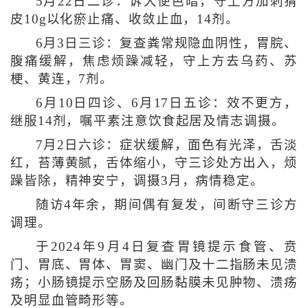
5月22日二诊：诉大便色暗，守上方加刺猬
皮10g以化瘀止痛、收敛止血，14剂。
6月3日三诊：复查粪常规隐血阴性，胃脘、
腹痛缓解，焦虑烦躁减轻，守上方去乌药、苏
梗、黄连，7剂。
6月10日四诊、6月17日五诊：效不更方，
继服14剂，嘱平素注意饮食起居及情志调摄。
7月2日六诊：症状缓解，面色有光泽，舌淡
红，苔薄黄腻，舌体缩小，守三诊处方出入，烦
躁皆除，精神安宁，调摄3月，病情稳定。
随访4年余，期间偶有复发，间断守三诊方
调理。
于2024年9月4日复查胃镜提示食管、贲
门、胃底、胃体、胃窦、幽门及十二指肠未见溃
疡；小肠镜提示空肠及回肠黏膜未见肿物、溃疡
及明显血管畸形等。