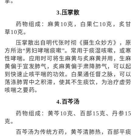
挛。
3.压掌散
药物组成：麻黄10克，白果仁10克，炙甘
草10克。
压掌散出自明代张时彻《摄生众妙方》，原
方所治“男妇哮喘痰嗽”。常用于痰湿咳嗽，或寒
性哮喘。应用时可将生麻黄与炙麻黄并用，生麻
黄偏于宣发肺气，炙麻黄偏于肃降肺气，可以起
到快速止咳平喘的功效。白果通任督之脉，可以
荡涤肺胃中之积滞，使其不生痰饮，为治疗虚劳
咳喘之要药。
4.百芩汤
药物组成：黄芩10克、百部15克、丹参15
克。
百芩汤为传统方药，黄芩清肺热，百部平痰