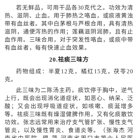
若无鲜品，可用干品各30克代之。功效为清
热、滋阴、止血。用于肺热之咯血，或痰液黄浊
带有血丝者。其中白茅根与芦根合用，具有清热
滋阴，通便泻热的作用；莲藕滋阴润肺，且有止
血作用。三味合用，对于突发性咯血，或痰中带
有血丝者，每有快速止血效果。
20.祛痰三味方
药物组成：半夏12克，橘红15克，茯苓20
克。
此三味为二陈汤主药。痰饮停于胸中，逆气
上行，既会出现消化道症状，如恶心、纳呆、泛
酸；又会出现呼吸道症状，如咳嗽、痰涎增多
等。祛痰三味既有燥湿健脾作用，又有化痰散饮
功效。张志远常用来治疗支气管扩张、慢性支气
管炎，以及慢性胃炎、食道炎等。（张海杰 河