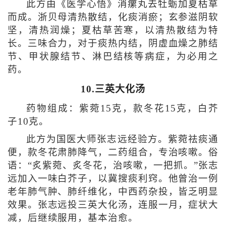
此方由《医学心悟》消瘰丸去牡蛎加夏枯草
而成。浙贝母清热散结，化痰消瘀；玄参滋阴软
坚，清热润燥；夏枯草苦寒，以清热散结为特
长。三味合力，对于痰热内结，阴虚血燥之肺结
节、甲状腺结节、淋巴结核等病症，为必用之
药。
10.三英大化汤
药物组成：紫菀15克，款冬花15克，白芥
子10克。
此方为国医大师张志远经验方。紫菀祛痰通
便，款冬花肃肺降气，二药组合，专治咳嗽。俗
语：“炙紫菀、炙冬花，治咳嗽，一把抓。”张志
远加入一味白芥子，以冀搜痰利窍。他曾治一例
老年肺气肿、肺纤维化，中西药杂投，皆乏明显
效果。张志远投三英大化汤，连服一月，症状大
减，后继续服用，基本治愈。