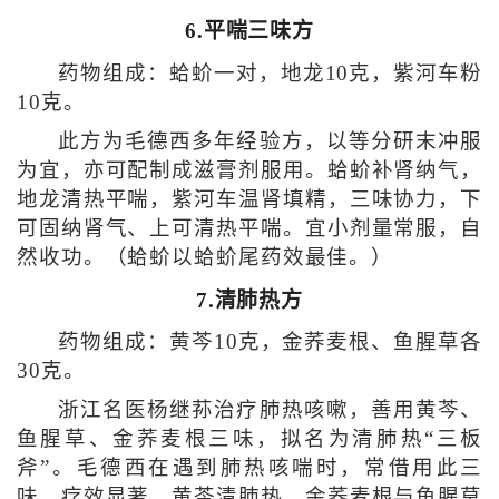
6.平喘三味方
药物组成：蛤蚧一对，地龙10克，紫河车粉
10克。
此方为毛德西多年经验方，以等分研末冲服
为宜，亦可配制成滋膏剂服用。蛤蚧补肾纳气，
地龙清热平喘，紫河车温肾填精，三味协力，下
可固纳肾气、上可清热平喘。宜小剂量常服，自
然收功。（蛤蚧以蛤蚧尾药效最佳。）
7.清肺热方
药物组成：黄芩10克，金荞麦根、鱼腥草各
30克。
浙江名医杨继荪治疗肺热咳嗽，善用黄芩、
鱼腥草、金荞麦根三味，拟名为清肺热“三板
斧”。毛德西在遇到肺热咳喘时，常借用此三
味，疗效显著。黄芩清肺热，金荞麦根与鱼腥草