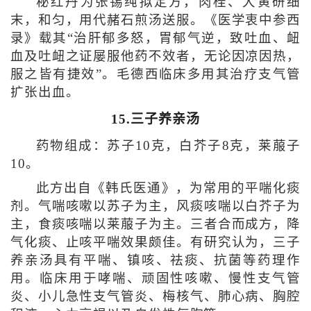
秘红丹为张锡纯拟定方，肉桂、大黄研细
末，和匀，用代赭石煎汤送服。《医学衷中参西
录》载其“治肝郁多怒，胃郁气逆，致吐血、衄
血及吐衄之证屡服他药不效者，无论因凉因热，
服之皆有捷效”。毛德西临床多用其治疗支气管
扩张出血。
15.三子养亲汤
药物组成：苏子10克，白芥子8克，莱菔子
10。
此方出自《韩氏医通》，为常用的平喘化痰
剂。气喘咳嗽以苏子为主，风痰咳喘以白芥子为
主，食痰咳喘以莱菔子为主。三者合而成方，降
气化痰、止咳平喘效果颇佳。有研究认为，三子
养亲汤具有平喘、镇咳、祛痰、抗菌等药理作
用。临床用于哮喘、顽固性咳嗽、慢性支气管
炎、小儿急性支气管炎、梅核气、肺心病、胸腔