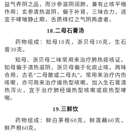
益气养阴之品，而沙参滋阴润肺，兼有止咳平喘
作用；玄参清热滋阴，偏于补肾，三味合力，适
宜于哮喘静止期，舌质绛红之气阴两虚者。
18.二母石膏汤
药物组成：知母10克，浙贝母10克，生石
膏30克。
知母、浙贝母二味常用来治疗肺热痰咳证。
知母偏于清热滋阴，浙贝母偏于化痰止咳。两味
合用，古名“二母散或二母丸”。常用来治疗内伤
咳嗽，亦可用来治疗燥热型咳嗽。加入生石膏清
热泻火，宜于治疗肺经燥热型咳嗽或痰热型哮
喘。
19.三鲜饮
药物组成：鲜白茅根60克，鲜莲藕60克，
鲜芦根60克。