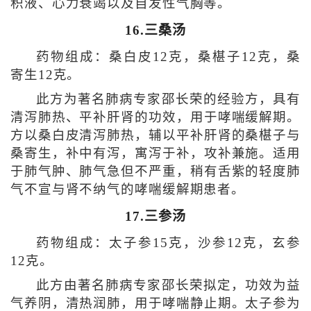
积液、心力衰竭以及自发性气胸等。
16.三桑汤
药物组成：桑白皮12克，桑椹子12克，桑
寄生12克。
此方为著名肺病专家邵长荣的经验方，具有
清泻肺热、平补肝肾的功效，用于哮喘缓解期。
方以桑白皮清泻肺热，辅以平补肝肾的桑椹子与
桑寄生，补中有泻，寓泻于补，攻补兼施。适用
于肺气肿、肺气急但不严重，稍有舌紫的轻度肺
气不宣与肾不纳气的哮喘缓解期患者。
17.三参汤
药物组成：太子参15克，沙参12克，玄参
12克。
此方由著名肺病专家邵长荣拟定，功效为益
气养阴，清热润肺，用于哮喘静止期。太子参为