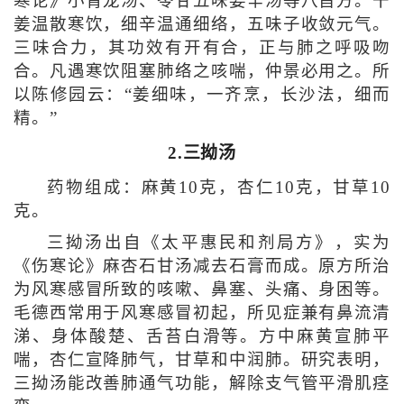
寒论》小青龙汤、苓甘五味姜辛汤等八首方。干
姜温散寒饮，细辛温通细络，五味子收敛元气。
三味合力，其功效有开有合，正与肺之呼吸吻
合。凡遇寒饮阻塞肺络之咳喘，仲景必用之。所
以陈修园云：“姜细味，一齐烹，长沙法，细而
精。”
2.三拗汤
药物组成：麻黄10克，杏仁10克，甘草10
克。
三拗汤出自《太平惠民和剂局方》，实为
《伤寒论》麻杏石甘汤减去石膏而成。原方所治
为风寒感冒所致的咳嗽、鼻塞、头痛、身困等。
毛德西常用于风寒感冒初起，所见症兼有鼻流清
涕、身体酸楚、舌苔白滑等。方中麻黄宣肺平
喘，杏仁宣降肺气，甘草和中润肺。研究表明，
三拗汤能改善肺通气功能，解除支气管平滑肌痉