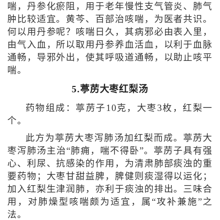
喘，丹参化瘀阻，用于老年慢性支气管炎、肺气
肿比较适宜。黄芩、百部治咳喘，为医者共识。
何以用丹参呢？咳喘日久，其病邪必由表入里，
由气入血，所以取用丹参养血活血，以利于血脉
通畅，导邪外出，使其呼吸道通畅，以助止咳平
喘。
5.葶苈大枣红梨汤
药物组成：葶苈子10克，大枣3枚，红梨一
个。
此方为葶苈大枣泻肺汤加红梨而成。葶苈大
枣泻肺汤主治“肺痈，喘不得卧”。葶苈子具有强
心、利尿、抗感染的作用，为清肃肺部痰浊的重
要药物；大枣甘甜益脾，脾健则痰湿得以运化；
加入红梨生津润肺，亦利于痰浊的排出。三味合
用，对肺燥型咳喘颇为适宜，属“攻补兼施”之
法。