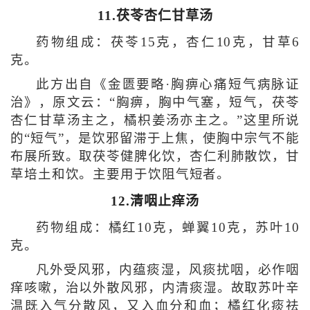
11.茯苓杏仁甘草汤
药物组成：茯苓15克，杏仁10克，甘草6
克。
此方出自《金匮要略·胸痹心痛短气病脉证
治》，原文云：“胸痹，胸中气塞，短气，茯苓
杏仁甘草汤主之，橘枳姜汤亦主之。”这里所说
的“短气”，是饮邪留滞于上焦，使胸中宗气不能
布展所致。取茯苓健脾化饮，杏仁利肺散饮，甘
草培土和饮。主要用于饮阻气短者。
12.清咽止痒汤
药物组成：橘红10克，蝉翼10克，苏叶10
克。
凡外受风邪，内蕴痰湿，风痰扰咽，必作咽
痒咳嗽，治以外散风邪，内清痰湿。故取苏叶辛
温既入气分散风，又入血分和血；橘红化痰祛