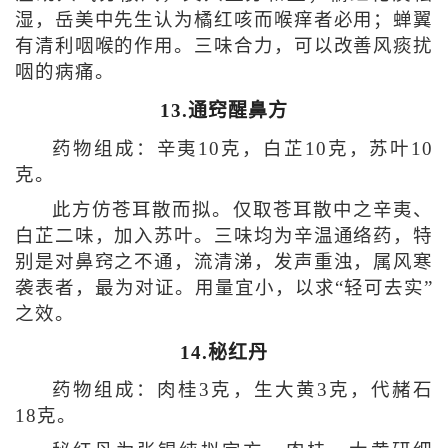
湿，岳美中先生认为橘红咳而喉痒者必用；蝉翼
有清利咽喉的作用。三味合力，可以改善风痰扰
咽的病痛。
13.通窍醒鼻方
药物组成：辛夷10克，白芷10克，苏叶10
克。
此方仿苍耳散而拟。仅取苍耳散中之辛夷、
白芷二味，加入苏叶。三味均为辛温通络药，特
别是对鼻窍之不通，流清涕，发声重浊，属风寒
袭表者，最为对证。用量宜小，以求“轻可去实”
之效。
14.秘红丹
药物组成：肉桂3克，生大黄3克，代赭石
18克。