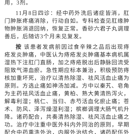
用，3剂。
11月8日四诊：经中药外洗后诸症皆消，肛
门肿胀疼痛消除，行动自如。专科检查见肛缘肿
物肿胀消退回纳，恢复正常。香砂六君子丸调理
善后，后随访3个月未见复发。
按
该患者发病前因过食辛辣之品后出现痔
疮发炎肿痛，中医认为痔疮发炎肿痛基本病机属
湿热下注肛门直肠，加之痔疮脱出后静脉回流受
阻致气滞血瘀。急性期应标本兼治，积极预防痔
核加重坏死，治疗以清热除湿、祛风活血止痛为
原则。方选止痛如神汤加减。方中以秦艽、皂角
为主药祛风活血止痛，黄柏、熟大黄清热泻火，
解毒利湿；桃仁、当归、赤芍活血化瘀止痛；苍
术、防风、泽泻燥湿利湿；槟榔调理大肠气机升
降。诸药配合，共奏清热除湿、祛风活血止痛之
功。治疗中注重中医外科内外同治的原则，早期
配合中药熏洗外治，内服外治结合，诸药配伍外