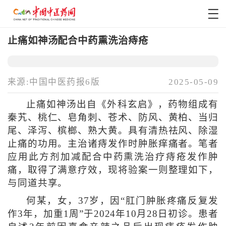
止痛如神汤配合中药熏洗治痔疮
来源:中国中医药报6版
2025-05-09
止痛如神汤出自《外科玄启》，药物组成有
秦艽、桃仁、皂角刺、苍术、防风、黄柏、当归
尾、泽泻、槟榔、熟大黄。具有清热祛风、除湿
止痛的功用。主治诸痔发作时肿胀痒痛者。笔者
应用此方剂加减配合中药熏洗治疗痔疮发作肿
痛，取得了满意疗效，现将验案一则整理如下，
与同道共享。
何某，女，37岁，因“肛门肿胀疼痛反复发
作3年，加重1周”于2024年10月28日初诊。患者