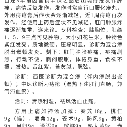
自述3年前因喜食辛辣之品后出现痔疮发作肿
痛，病情反复发作，发作时常自行口服化痔丸，
外用痔疮膏后症状会逐渐减轻，近1周痔疮再次
发作，经使用上药后症状不见减轻，肛门肿胀疼
痛逐渐加重，遂来诊。专科检查：膝胸位，肛缘
1、5、9三点可见肿物，大小如花生米，肿物色
紫红发亮，质地微硬，压痛明显。诊断为混合痔
脱出嵌顿发炎。刻下：肛门肿胀疼痛，疼痛剧
烈，行动不便，胸闷腹胀，体倦身重，食欲不
振，发热。舌红紫，苔黄腻，脉弦。
诊断：西医诊断为混合痔（伴内痔脱出嵌
顿）；中医诊断为痔疮（湿热下注肛门直肠，兼
气滞血瘀）。
治则：清热利湿，祛风活血止痛。
方用止痛如神汤加减：秦艽18g，桃仁
9g（捣），皂角12g，苍术9g，防风9g，黄柏
9g，当归9g，泽泻9g，槟榔9g，熟大黄9g，赤