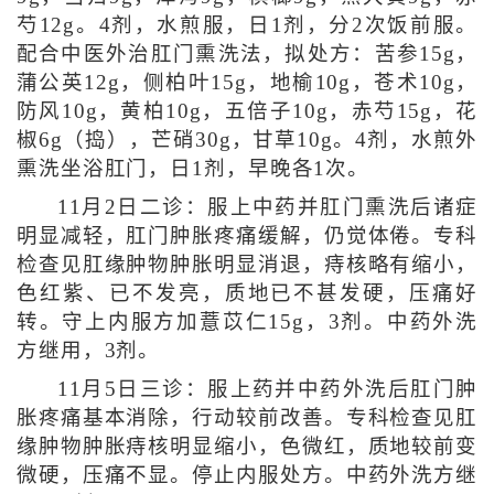
芍12g。4剂，水煎服，日1剂，分2次饭前服。
配合中医外治肛门熏洗法，拟处方：苦参15g，
蒲公英12g，侧柏叶15g，地榆10g，苍术10g，
防风10g，黄柏10g，五倍子10g，赤芍15g，花
椒6g（捣），芒硝30g，甘草10g。4剂，水煎外
熏洗坐浴肛门，日1剂，早晚各1次。
11月2日二诊：服上中药并肛门熏洗后诸症
明显减轻，肛门肿胀疼痛缓解，仍觉体倦。专科
检查见肛缘肿物肿胀明显消退，痔核略有缩小，
色红紫、已不发亮，质地已不甚发硬，压痛好
转。守上内服方加薏苡仁15g，3剂。中药外洗
方继用，3剂。
11月5日三诊：服上药并中药外洗后肛门肿
胀疼痛基本消除，行动较前改善。专科检查见肛
缘肿物肿胀痔核明显缩小，色微红，质地较前变
微硬，压痛不显。停止内服处方。中药外洗方继