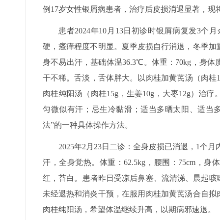
例17岁女性银屑病患者，治疗后皮损消退显著，现
患者2024年10月13日初诊时银屑病复发
硬，瘙痒程度不明显。夏季皮损自行消退，冬季加
身不易出汗，基础体温36.3℃。体重：70kg，身体
干不稀。舌淡，舌体胖大。以肉桂加黄芪汤（肉桂15g，
肉桂纯阳汤（肉桂15g，生姜10g，大枣12g）
匀微似有汗；忌生冷黏滑；适当多晒太阳、适当多
法”的一种具体操作方法。
2025年2月23日二诊：全身皮损已消退，1个
汗，全身觉热。体重：62.5kg，腰围：75cm，
红，苔白。患者昨日受凉后鼻塞、流清涕、晨起咳嗽，
未经退热和消炎干预，在服用肉桂加黄芪汤合自拟
肉桂纯阳汤，希望体温继续升高，以期病邪速退。