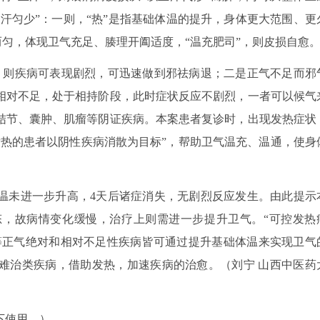
热汗匀少”：一则，“热”是指基础体温的提升，身体更大范围、更
而匀，体现卫气充足、腠理开阖适度，“温充肥司”，则皮损自愈
，则疾病可表现剧烈，可迅速做到邪祛病退；二是正气不足而邪
相对不足，处于相持阶段，此时症状反应不剧烈，一者可以候气
结节、囊肿、肌瘤等阴证疾病。本案患者复诊时，出现发热症状
发热的患者以阴性疾病消散为目标”，帮助卫气温充、温通，使身
温未进一步升高，4天后诸症消失，无剧烈反应发生。由此提示
，故病情变化缓慢，治疗上则需进一步提升卫气。“可控发热
”等正气绝对和相对不足性疾病皆可通过提升基础体温来实现卫气
难治类疾病，借助发热，加速疾病的治愈。（刘宁 山西中医药
下使用。）