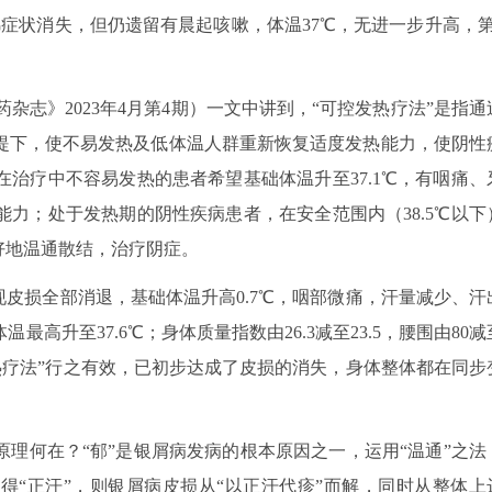
涕症状消失，但仍遗留有晨起咳嗽，体温37℃，无进一步升高，第
杂志》2023年4月第4期）一文中讲到，“可控发热疗法”是指通
提下，使不易发热及低体温人群重新恢复适度发热能力，使阴性
治疗中不容易发热的患者希望基础体温升至37.1℃，有咽痛、
力；处于发热期的阴性疾病患者，在安全范围内（38.5℃以下
好地温通散结，治疗阴症。
现皮损全部消退，基础体温升高0.7℃，咽部微痛，汗量减少、汗
高升至37.6℃；身体质量指数由26.3减至23.5，腰围由80减
发热疗法”行之有效，已初步达成了皮损的消失，身体整体都在同步
理何在？“郁”是银屑病发病的根本原因之一，运用“温通”之法
得“正汗”，则银屑病皮损从“以正汗代疹”而解，同时从整体上