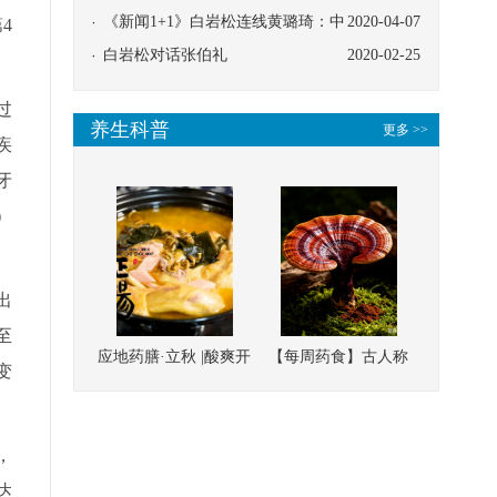
协同
《新闻1+1》白岩松连线黄璐琦：中
2020-04-07
4
医救治的临床效果
白岩松对话张伯礼
2020-02-25
过
养生科普
更多 >>
疾
牙
）
出
至
应地药膳·立秋 |酸爽开
【每周药食】古人称
变
胃，一口入魂！喝下
它为“仙草”，滋补强
这碗汤，滋阴润燥、
壮、培本固元
清热降火
，
达