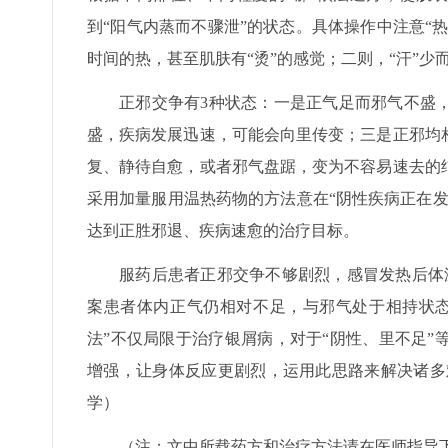
到“阳气内蒸而不骤泄”的状态。具体操作中注意“
时间的热，甚至肌肤有“烫”的感觉；二则，“汗”少
正邪交争有3种状态：一是正气足而邪气不盛
盛，疾病发展迅速，可能会向里传变；三是正邪均
复、静待自愈，或者邪气盘踞，变为不容易速去的
采用加量服用温热药物的方法意在“阴性疾病正在
达到正胜邪退、疾病速愈的治疗目标。
服药后患者正邪交争不够剧烈，感冒发热后体
案患者体内正气仍相对不足，与邪气处于相持状态
法”不仅局限于治疗银屑病，对于“阴性、里不足
增强，让身体反应更剧烈，运用此思路来解决诸多
学）
（注：文中所载药方和治疗方法请在医师指导