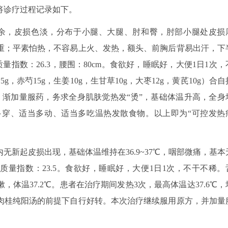
将诊疗过程记录如下。
3个月余，皮损色淡，分布于小腿、大腿、肘和臀，肘部小腿处皮损
重；平素怕热，不容易上火、发热，额头、前胸后背易出汗，下
质量指数：26.3，腰围：80cm。食欲好，睡眠好，大便1日1次，
赤芍15g，生姜10g，生甘草10g，大枣12g，黄芪10g）合自
治疗。渐加量服药，务求全身肌肤觉热发“烫”，基础体温升高，全身
穿、适当多动、适当多吃温热发散食物。以上即为“可控发热
月内无新起皮损出现，基础体温维持在36.9~37℃，咽部微痛，基本
身体质量指数：23.5。食欲好，睡眠好，大便1日1次，不干不稀。
体温37.2℃。患者在治疗期间发热3次，最高体温达37.6℃，
肉桂纯阳汤的前提下自行好转。本次治疗继续服用原方，并加量