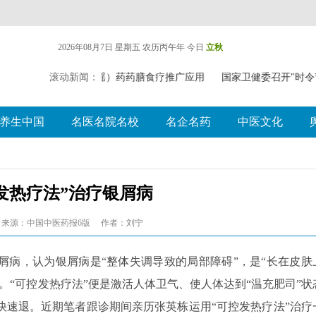
2026年08月7日 星期五
农历丙午年 今日
立秋
西举办比赛探索中（壮瑶）药药膳食疗推广应用
滚动新闻：
国家卫健委召开"时令
养生中国
名医名院名校
名企名药
中医文化
发热疗法”治疗银屑病
来源：中国中医药报6版
作者：刘宁
屑病，认为银屑病是“整体失调导致的局部障碍”，是“长在皮肤
。“可控发热疗法”便是激活人体卫气、使人体达到“温充肥司”状
快速退。近期笔者跟诊期间亲历张英栋运用“可控发热疗法”治疗