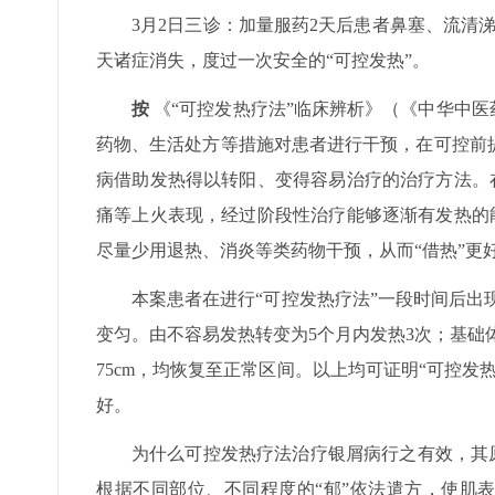
3月2日三诊：加量服药2天后患者鼻塞、流清
天诸症消失，度过一次安全的“可控发热”。
按
《“可控发热疗法”临床辨析》（《中华中医药
药物、生活处方等措施对患者进行干预，在可控前
病借助发热得以转阳、变得容易治疗的治疗方法。在
痛等上火表现，经过阶段性治疗能够逐渐有发热的能
尽量少用退热、消炎等类药物干预，从而“借热”更
本案患者在进行“可控发热疗法”一段时间后出
变匀。由不容易发热转变为5个月内发热3次；基础体温最
75cm，均恢复至正常区间。以上均可证明“可控
好。
为什么可控发热疗法治疗银屑病行之有效，其原
根据不同部位、不同程度的“郁”依法遣方，使肌表