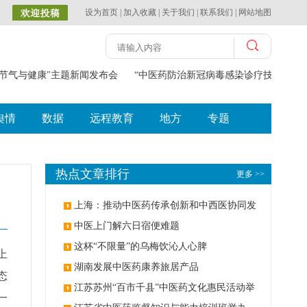
设为首页
|
加入收藏
|
关于我们
|
联系我们
|
网站地图
节气与健康"主题新闻发布会
“中医药防治新冠病毒感染诊疗技术体系创
舆情
数据
远程教育
地方
专题
热点文章排行
更多 >>
上海：推动中医药传承创新和中西医协同发
展
中医上门解六日宿便难题
这杯“不限量”的乌梅饮沁人心脾
上
湖南发展中医药康养旅居产品
态
江苏苏州“百市千县”中医药文化惠民活动举
一