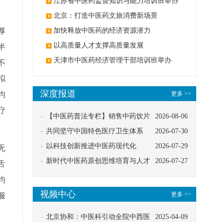
办
江苏省中医药监督知识与能力培训班举办
北京：打造中医药文旅消费新场景
厚
加快释放中医药的经济资源潜力
以高质量人才支撑高质量发展
半
天津市中医药经济管理干部培训班举办
不
拟
深度报道
均
更多 >>
疗
【中医药普法专栏】销售中药饮片
2026-08-06
应告知煎服方法及注意事项
共同坚守中国特色医疗卫生体系
2026-07-30
以科技创新推进中医药现代化
2026-07-29
无
新时代中医药原创思维培育与人才
2026-07-27
舌
发展路径探索
均
视频中心
更多 >>
服
北京协和：中医科引动全院中西医
2025-04-09