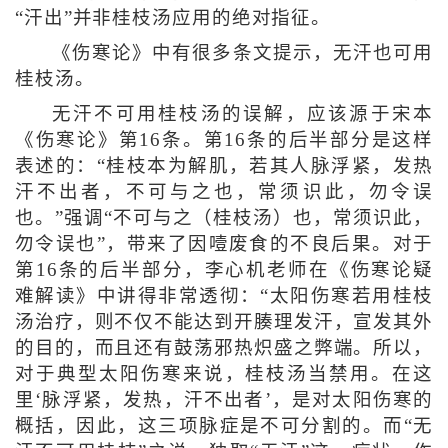
“汗出”并非桂枝汤应用的绝对指征。
《伤寒论》中有很多条文提示，无汗也可用
桂枝汤。
无汗不可用桂枝汤的误解，应该源于宋本
《伤寒论》第16条。第16条的后半部分是这样
表述的：“桂枝本为解肌，若其人脉浮紧，发热
汗不出者，不可与之也，常须识此，勿令误
也。”强调“不可与之（桂枝汤）也，常须识此，
勿令误也”，带来了因噎废食的不良后果。对于
第16条的后半部分，李心机老师在《伤寒论疑
难解读》中讲得非常透彻：“太阳伤寒若用桂枝
汤治疗，则不仅不能达到开腠理发汗，宣发其外
的目的，而且还有鼓荡邪热炽盛之弊端。所以，
对于典型太阳伤寒来说，桂枝汤当禁用。在这
里‘脉浮紧，发热，汗不出者’，是对太阳伤寒的
概括，因此，这三项脉症是不可分割的。而“无