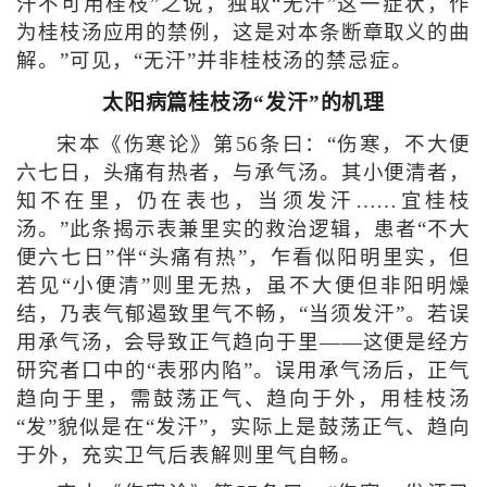
汗不可用桂枝”之说，独取“无汗”这一症状，作
为桂枝汤应用的禁例，这是对本条断章取义的曲
解。”可见，“无汗”并非桂枝汤的禁忌症。
太阳病篇桂枝汤“发汗”的机理
宋本《伤寒论》第56条曰：“伤寒，不大便
六七日，头痛有热者，与承气汤。其小便清者，
知不在里，仍在表也，当须发汗……宜桂枝
汤。”此条揭示表兼里实的救治逻辑，患者“不大
便六七日”伴“头痛有热”，乍看似阳明里实，但
若见“小便清”则里无热，虽不大便但非阳明燥
结，乃表气郁遏致里气不畅，“当须发汗”。若误
用承气汤，会导致正气趋向于里——这便是经方
研究者口中的“表邪内陷”。误用承气汤后，正气
趋向于里，需鼓荡正气、趋向于外，用桂枝汤
“发”貌似是在“发汗”，实际上是鼓荡正气、趋向
于外，充实卫气后表解则里气自畅。