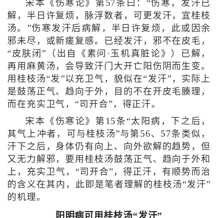
宋本《伤寒论》第57条曰：“伤寒，发汗已
解，半日许复烦，脉浮数者，可更发汗，宜桂枝
汤。”伤寒发汗后病解，半日许复烦，此或因余
邪未尽，或新瘥复感。已经发汗，邪不在皮毛，
“皮肤闭”（出自《素问·玉机真脏论》）已解，
再用麻黄汤，会导致汗门大开亡阳伤阴而生变。
用桂枝汤“发”以充卫气，貌似在“发汗”，实际上
是鼓荡正气、趋向于外，目的不在开皮毛腠理，
而在充实卫气，“司开合”，得正汗。
宋本《伤寒论》第15条“太阳病，下之后，
其气上冲者，可与桂枝汤”与第56、57条类似，
汗下之后，身体仍有向上、向外欲解的趋势，但
又无力解邪，要用桂枝汤鼓荡正气、趋向于外和
上，充实卫气，“司开合”，得正汗，有顺势而治
的含义在其内，此即是笔者理解的桂枝汤“发汗”
的机理。
阳明病可用桂枝汤“发汗”