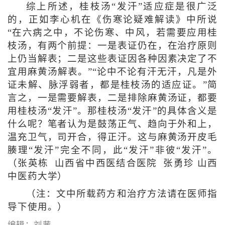
综上所述，桂枝汤“发汗”适应症是很广泛
的，正如李心机在《伤寒论疑难解读》中所说
“在六病之中，不论伤寒、中风，若需要应用桂
枝汤，有两个前提：一是表证仍在，在治疗原则
上仍当解表；二是这些表证因各种因素决定了不
宜用麻黄汤解表。”“论中不论有汗无汗，凡是外
证未解、脉浮弱者，都是桂枝汤的适应证。”简
言之，一是需要解表，二是排除麻黄汤证，都要
用桂枝汤“发汗”。那桂枝汤“发汗”的具体含义是
什么呢？笔者认为是鼓荡正气、趋向于外和上，
温充卫气，司开合，得正汗。这与麻黄汤开皮毛
腠理“发汗”完全不同，此“发汗”非彼“发汗”。
（张英栋 山西省中西医结合医院 张勇珍 山西
中医药大学）
（注：文中所载药方和治疗方法请在医师指
导下使用。）
编辑：刘茜