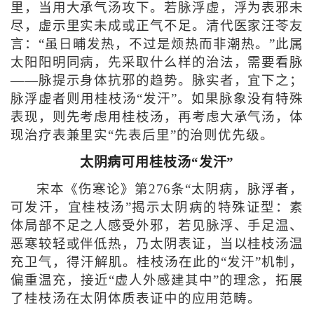
里，当用大承气汤攻下。若脉浮虚，浮为表邪未
尽，虚示里实未成或正气不足。清代医家汪苓友
言：“虽日晡发热，不过是烦热而非潮热。”此属
太阳阳明同病，先采取什么样的治法，需要看脉
——脉提示身体抗邪的趋势。脉实者，宜下之；
脉浮虚者则用桂枝汤“发汗”。如果脉象没有特殊
表现，则先考虑用桂枝汤，再考虑大承气汤，体
现治疗表兼里实“先表后里”的治则优先级。
太阴病可用桂枝汤“发汗”
宋本《伤寒论》第276条“太阴病，脉浮者，
可发汗，宜桂枝汤”揭示太阴病的特殊证型：素
体局部不足之人感受外邪，若见脉浮、手足温、
恶寒较轻或伴低热，乃太阴表证，当以桂枝汤温
充卫气，得汗解肌。桂枝汤在此的“发汗”机制，
偏重温充，接近“虚人外感建其中”的理念，拓展
了桂枝汤在太阴体质表证中的应用范畴。