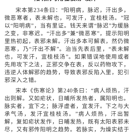
宋本第234条曰：“阳明病，脉迟，汗出多，
微恶寒者，表未解也，可发汗，宜桂枝汤。”冠
以“阳明病”，当有里证。钱天来谓“脉迟”为缓脉
之变，非寒迟。“汗出多”兼“微恶寒”，提示阳明
里热初起，表邪未解。汗出多本可解表，然仍微
恶寒，乃“汗出不解”。治当先表后里，“表未解
也，可发汗，宜桂枝汤”。如果错误地使用或者
先用攻下之法，正邪交争在表，反以药物攻下，
违逆人体解邪的趋势，导致表邪反陷入里，犯引
邪深入之错。
宋本《伤寒论》第240条曰：“病人烦热，汗
出则解。又如疟状，日晡所发热者，属阳明也。
脉实者，宜下之；脉浮虚者，宜发汗。下之与大
承气汤，发汗宜桂枝汤。”病人烦热，汗出暂
解，复如疟状发作，日晡发热，既有太阳表邪未
尽，又有邪传阳明之趋势。若脉实，为燥实结于