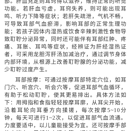
部。肝血充足则耳窍得以滋养，维持正常的听觉
功能。若肝血亏虚，耳窍失养，则可能出现耳
鸣、听力下降等症状；若肝失疏泄，气机不畅，
可导致耳部气血瘀滞，影响耳部的正常生理功
能；若孩子因体内湿热或饮食辛辣刺激性食物导
致耵聍分泌异常，同时还可能伴有耳部红肿、疼
痛、耳胀、耳鸣等症状，经辨证为肝经湿热证
者，可采用龙胆泻肝汤加减治疗，通过调节身体
内部环境，从根源上改善耵聍腺的分泌功能，减
少耵聍过度产生。
耳部按摩：可通过按摩耳部特定穴位，如耳
门穴、听宫穴、听会穴等，促进耳部气血循环，
有助于松动耵聍，使其更易排出。具体方法如
下：用拇指和食指轻轻按摩耳廓，从耳尖开始，
沿着耳轮向耳垂方向揉搓，每次按摩5~10分
钟，每天可进行1~2次，以促进耳部气血流通。
力度要适中，以儿童能接受为宜。还可按摩手部