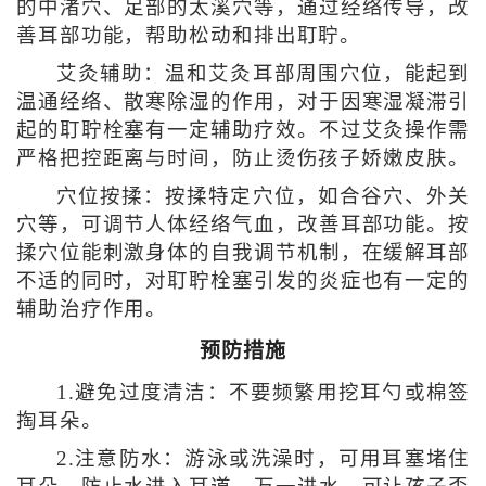
的中渚穴、足部的太溪穴等，通过经络传导，改
善耳部功能，帮助松动和排出耵聍。
艾灸辅助：温和艾灸耳部周围穴位，能起到
温通经络、散寒除湿的作用，对于因寒湿凝滞引
起的耵聍栓塞有一定辅助疗效。不过艾灸操作需
严格把控距离与时间，防止烫伤孩子娇嫩皮肤。
穴位按揉：按揉特定穴位，如合谷穴、外关
穴等，可调节人体经络气血，改善耳部功能。按
揉穴位能刺激身体的自我调节机制，在缓解耳部
不适的同时，对耵聍栓塞引发的炎症也有一定的
辅助治疗作用。
预防措施
1.避免过度清洁：不要频繁用挖耳勺或棉签
掏耳朵。
2.注意防水：游泳或洗澡时，可用耳塞堵住