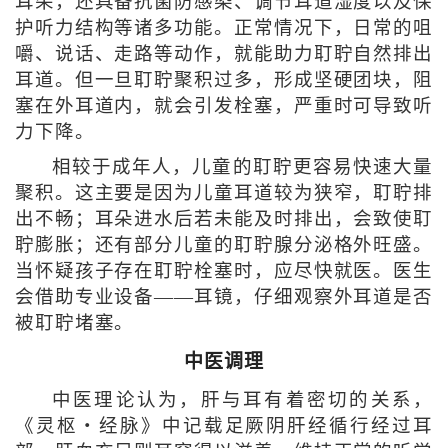
耳朵，还具备抗菌防感染、调节耳道湿度以及保
护听力结构等诸多功能。正常情况下，日常的咀
嚼、说话、走路等动作，就能助力耵聍自然排出
耳道。但一旦耵聍聚积过多，形成坚硬团块，阻
塞在外耳道内，就会引发栓塞，严重时可导致听
力下降。
相较于成年人，儿童的耵聍更容易快速大量
聚积。这主要是因为儿童耳道较为狭窄，耵聍排
出不畅；耳朵进水后若未能及时排出，会致使耵
聍膨胀；还有部分儿童的耵聍腺分泌格外旺盛。
当怀疑孩子存在耵聍栓塞时，应尽快就医。医生
会借助专业设备——耳镜，仔细观察外耳道是否
被耵聍堵塞。
中医调理
中医理论认为，肝与耳有着密切的关系，
《灵枢・经脉》中记载足厥阴肝经循行经过耳