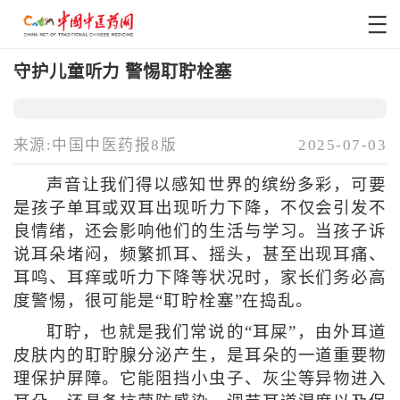
守护儿童听力 警惕耵聍栓塞
来源:中国中医药报8版
2025-07-03
声音让我们得以感知世界的缤纷多彩，可要
是孩子单耳或双耳出现听力下降，不仅会引发不
良情绪，还会影响他们的生活与学习。当孩子诉
说耳朵堵闷，频繁抓耳、摇头，甚至出现耳痛、
耳鸣、耳痒或听力下降等状况时，家长们务必高
度警惕，很可能是“耵聍栓塞”在捣乱。
耵聍，也就是我们常说的“耳屎”，由外耳道
皮肤内的耵聍腺分泌产生，是耳朵的一道重要物
理保护屏障。它能阻挡小虫子、灰尘等异物进入