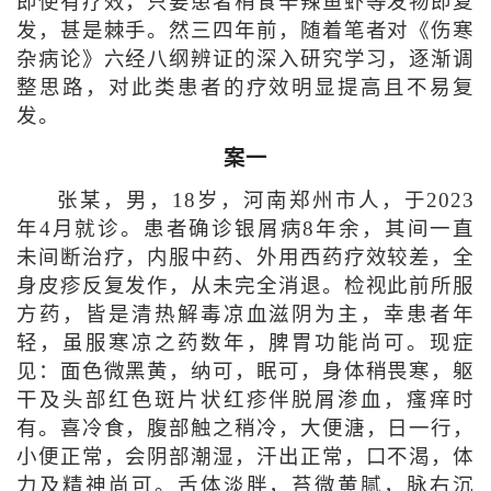
即使有疗效，只要患者稍食辛辣鱼虾等发物即复
发，甚是棘手。然三四年前，随着笔者对《伤寒
杂病论》六经八纲辨证的深入研究学习，逐渐调
整思路，对此类患者的疗效明显提高且不易复
发。
案一
张某，男，18岁，河南郑州市人，于2023
年4月就诊。患者确诊银屑病8年余，其间一直
未间断治疗，内服中药、外用西药疗效较差，全
身皮疹反复发作，从未完全消退。检视此前所服
方药，皆是清热解毒凉血滋阴为主，幸患者年
轻，虽服寒凉之药数年，脾胃功能尚可。现症
见：面色微黑黄，纳可，眠可，身体稍畏寒，躯
干及头部红色斑片状红疹伴脱屑渗血，瘙痒时
有。喜冷食，腹部触之稍冷，大便溏，日一行，
小便正常，会阴部潮湿，汗出正常，口不渴，体
力及精神尚可。舌体淡胖，苔微黄腻，脉右沉