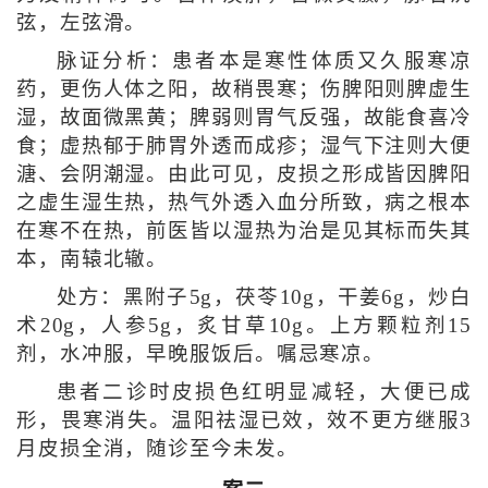
弦，左弦滑。
脉证分析：患者本是寒性体质又久服寒凉
药，更伤人体之阳，故稍畏寒；伤脾阳则脾虚生
湿，故面微黑黄；脾弱则胃气反强，故能食喜冷
食；虚热郁于肺胃外透而成疹；湿气下注则大便
溏、会阴潮湿。由此可见，皮损之形成皆因脾阳
之虚生湿生热，热气外透入血分所致，病之根本
在寒不在热，前医皆以湿热为治是见其标而失其
本，南辕北辙。
处方：黑附子5g，茯苓10g，干姜6g，炒白
术20g，人参5g，炙甘草10g。上方颗粒剂15
剂，水冲服，早晚服饭后。嘱忌寒凉。
患者二诊时皮损色红明显减轻，大便已成
形，畏寒消失。温阳祛湿已效，效不更方继服3
月皮损全消，随诊至今未发。