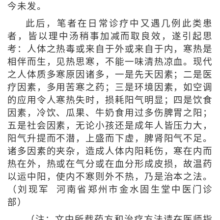
今未发。
此后，笔者在日常诊疗中又遇几例此类患
者，皆以理中汤稍事加减而取良效，遂引起思
考：人体之热毒或来自于外或来自于内，寒热是
相伴而生，见热思寒，不能一味清热凉血。现代
之人体质多寒原因诸多，一是先天因素；二是医
疗因素，多用苦寒之药；三是环境因素，如空调
的应用令人寒热失时，损耗阳气明显；四是饮食
因素，冷饮、瓜果、牛奶食用过多伤脾胃之阳；
五是社会因素，无论小孩还是成年人皆压力大，
阳气升提而不潜，上盛而下虚，脾肾阳气不足。
诸多因素的夹杂，造成人体内阳耗伤，寒在内而
热在外，热或在气分或在血分形成皮损，故温药
以运中阳，使内不寒则外不热，乃是治本之法。
（刘现军 河南省郑州市金水固生堂中医门诊
部）
（注：文中所载药方和治疗方法请在医师指