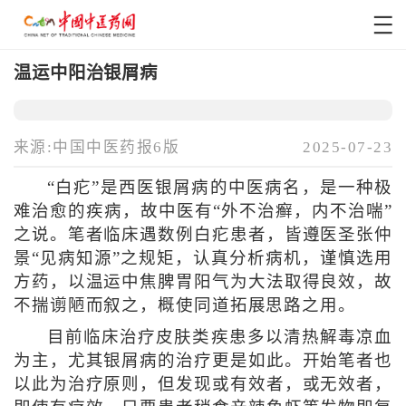
温运中阳治银屑病
来源:中国中医药报6版
2025-07-23
“白疕”是西医银屑病的中医病名，是一种极
难治愈的疾病，故中医有“外不治癣，内不治喘”
之说。笔者临床遇数例白疕患者，皆遵医圣张仲
景“见病知源”之规矩，认真分析病机，谨慎选用
方药，以温运中焦脾胃阳气为大法取得良效，故
不揣谫陋而叙之，概使同道拓展思路之用。
目前临床治疗皮肤类疾患多以清热解毒凉血
为主，尤其银屑病的治疗更是如此。开始笔者也
以此为治疗原则，但发现或有效者，或无效者，