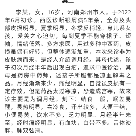
案二
李某，女，16岁，河南郑州市人，于2022
年6月初诊。西医诊断银屑病5年余，全身及头
部皮损明显，夏季明显，冬季反稍轻。患儿系女
孩，爱美之心迫切，每到夏季不能穿裙子、短
袖，情绪低落。多方求医，用过多种中西药，皮
损虽偶有好转，但整体逐渐加重，本次来诊非为
皮肤病而来，是经人介绍调月经。其母代述，孩
子初次月经半年后出现白疕，遍求中医诊治，其
母是药房中药师，述孩子所服都是凉血解毒之
品，月经渐渐来少，痛经明显，自觉虽皮损有一
定疗效，但是药品太过寒凉，恐造成宫寒，故来
诊主要是为调月经。刻下：纳食一般，眠差易
醒，畏热明显，喜冷食，汗出较多，大便干结，
小便易黄，饮水不多，乏力明显。月经半年未
至，经时痛经明显，有血块，白带不多。舌体淡
胖，脉双弦滑。