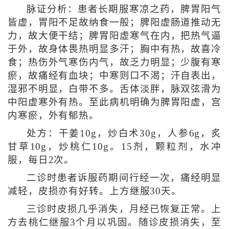
脉证分析：患者长期服寒凉之药，脾胃阳气
皆虚，胃阳不足故纳食一般；脾阳虚肠道推动无
力，故大便干结；脾胃阳虚寒气在内，把热气逼
于外，故身体畏热明显多汗；胸中有热，故喜冷
食；热伤外气寒伤内气，故乏力明显；少腹有寒
瘀，故痛经有血块；中寒则口不渴；汗自表出，
湿邪不明显，白带不多。舌体淡胖，脉双弦滑为
中阳虚寒外有热。至此病机明确为脾胃阳虚，宫
内寒瘀，外有郁热。
处方：干姜10g，炒白术30g，人参6g，炙
甘草10g，炒桃仁10g。15剂，颗粒剂，水冲
服，每日2次。
二诊时患者诉服药期间行经一次，痛经明显
减轻，皮损亦有好转。上方继服30天。
三诊时皮损几乎消失，月经已恢复正常。上
方去桃仁继服3个月以巩固。随诊皮损消失，至