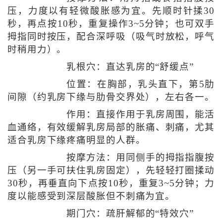
压，力度以有轻微酸胀感为宜。先顺时针揉30
秒，再点按10秒，重复操作3~5分钟；也可双手
拇指同时按压，配合深呼吸（吸气时放松，呼气
时稍用力）。
乳根穴：直达乳房的“舒缓点”
位置：在胸部，乳头直下，第5肋
间隙（约乳房下缘与肋骨交界处），左右各一。
作用：直接作用于乳房周围，能活
血通络，有效缓解乳房局部的胀痛、刺痛，尤其
适合乳房下缘疼痛明显的人群。
按摩方法：用同侧手的拇指指腹按
压（另一手可扶住乳房固定），先轻轻打圈揉动
30秒，再垂直向下点按10秒，重复3~5分钟；力
度以能感受到深层酸胀但不刺痛为宜。
期门穴：疏肝解郁的“特效穴”