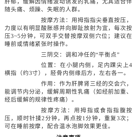
肝郁，缓解因情绪波动诱发的乳痛，尤其适合伴
随头痛、烦躁、失眠的人群。
按摩方法：用拇指指尖垂直按压，
力度以有明显酸胀感并向脚趾放射为宜，每次按
压3~5分钟，可双手交替按摩双侧穴位；建议在
睡前或情绪紧张时操作。
三阴交：调和冲任的“平衡点”
位置：在小腿内侧，足内踝尖上4
横指（约3寸），胫骨内侧缘后方，左右各一。
作用：作为肝脾肾三经的交会穴，
能调节内分泌，缓解周期性乳痛（如经前加重、
经后缓解的规律性疼痛）。
按摩方法：用拇指或食指指腹按
压，顺时针揉2分钟，再点按1分钟，重复3次；
可在睡前按摩，配合温水泡脚效果更佳。