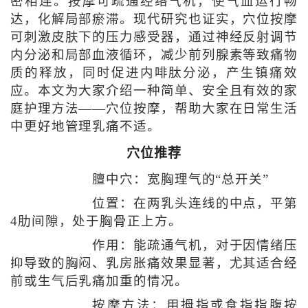
密相连。按摩可疏通经络气机，使气血运行畅
达，化解局部瘀滞。现代研究也证实，穴位按摩
可刺激皮肤下的压力感受器，通过神经反射调节
内分泌和局部血液循环，减少前列腺素等致痛物
质的释放，同时促进内啡肽分泌，产生镇痛效
应。本文为大家介绍一种简单、安全且有效的家
庭护理方法——穴位按摩，帮助大家在日常生活
中更好地管理乳痛不适。
穴位推荐
膻中穴：宽胸理气的“总开关”
位置：在两乳头连线的中点，平第
4肋间隙，处于胸骨正上方。
作用：能疏通气机，对于因情绪压
抑导致的胸闷、乳房胀痛效果显著，尤其适合经
前或生气后乳痛加重的情况。
按摩方法：用拇指或食指指腹按