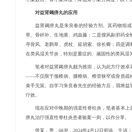
对益肾蠲痹丸的应用
益肾蠲痹丸是朱良春的经验方剂。其药物组成
草、骨碎补、生地黄、鸡血藤；二是搜风剔邪药全
寻骨风、老鹳草、虎杖、延胡索、徐长卿；四是调
在类风湿关节炎，特别是重症的、顽固性的类风湿
笔者对益肾蠲痹丸颇为推崇，认为此方疗效卓
——不仅限于颈椎病、腰椎病、椎管狭窄或骨质疏
束手无策。自学习朱良春先生的经验方后，我将益
疗效。
现在应对中晚期的强直性脊柱炎，笔者基本上
痹丸治疗强直性脊柱炎患者验案一则，以作分享。
曾某，男，68岁，2024年4月12日初诊。主