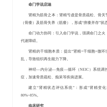
命门学说启迪
肾精为筋骨之本：肾精亏虚是骨质疏松、骨关
（骨痿）及筋骨失养（筋痿），形成“痹痿并存”状
命门动力协同：引入命门学说，强调命门之火
代谢障碍。
肾精的干细胞本质：提出“肾精=干细胞+微
乱，导致组织再生能力下降。
神经—内分泌—免疫—循环（NEIC）系统调
症，加速骨质疏松、痴呆等疾病进展。
建立“肾精状态评估系统”：形成“肾精变化规
80%~85%。
临床研究