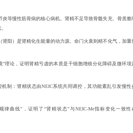
节炎等慢性筋骨病的核心病机。肾精不足导致骨髓失充、骨质脆
态。
（肾阳）是肾精化生能量的动力源。命门火衰则精不化气，加重
环境”理论，证明肾精亏虚的本质是干细胞增殖分化障碍及微环境
控机制：肾精状态由NEIC系统共同调控，其功能紊乱引发慢性
律曲线”，证明了“肾精状态”与NEIC-Me指标变化一致性