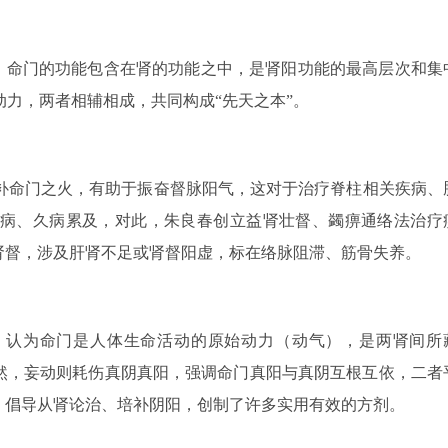
分。命门的功能包含在肾的功能之中，是肾阳功能的最高层次和集
力，两者相辅相成，共同构成“先天之本”。
补命门之火，有助于振奋督脉阳气，这对于治疗脊柱相关疾病、
病、久病累及，对此，朱良春创立益肾壮督、蠲痹通络法治疗
肾督，涉及肝肾不足或肾督阳虚，标在络脉阻滞、筋骨失养。
，认为命门是人体生命活动的原始动力（动气），是两肾间所
盎然，妄动则耗伤真阴真阳，强调命门真阳与真阴互根互依，二者
，倡导从肾论治、培补阴阳，创制了许多实用有效的方剂。