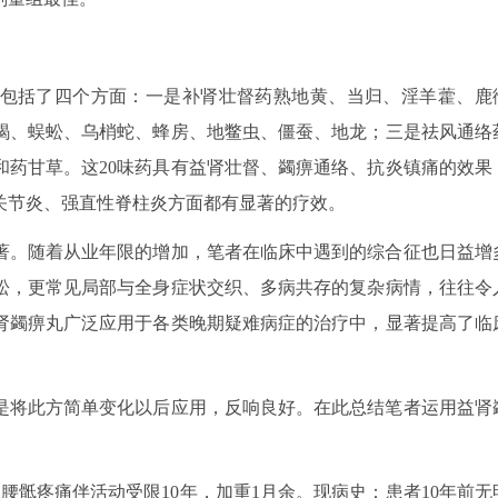
包括了四个方面：一是补肾壮督药熟地黄、当归、淫羊藿、鹿
蝎、蜈蚣、乌梢蛇、蜂房、地鳖虫、僵蚕、地龙；三是祛风通络
和药甘草。这20味药具有益肾壮督、蠲痹通络、抗炎镇痛的效果
关节炎、强直性脊柱炎方面都有显著的疗效。
著。随着从业年限的增加，笔者在临床中遇到的综合征也日益增
松，更常见局部与全身症状交织、多病共存的复杂病情，往往令
肾蠲痹丸广泛应用于各类晚期疑难病症的治疗中，显著提高了临
是将此方简单变化以后应用，反响良好。在此总结笔者运用益肾
诉：腰骶疼痛伴活动受限10年，加重1月余。现病史：患者10年前无