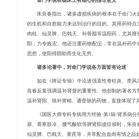
命门学说在临床上有核心的指导意义
朱良春指出，诸多虚损疾病的根本在于命门火
的生机和自愈能力来达到治疗的目的。其用药特点
肉桂、仙灵脾、巴戟天、补骨脂等温阳药，尤其擅
阳，力专效宏。他还注重药物配伍，常在温补药中
思想，使阳得阴助而生化无穷。
诸多论著中，对命门学说各方面皆有论述
如在《痹证专辑》中论述强直性脊柱炎、类风
良春反复强调温补肾督的重要性。他创制的著名方
温补肾阳、填补肾精、通督脉的药物，直接体现了
《国医大师专科专病用方经验·第1辑·肾系病
尿、畏寒肢冷、腰气酸软等脾肾阳虚症候时，朱良
仙灵脾、巴戟天、黄芪等，并常配合血肉有情之品