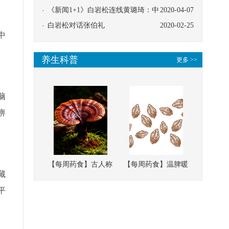
协同
《新闻1+1》白岩松连线黄璐琦：中
2020-04-07
医救治的临床效果
白岩松对话张伯礼
2020-02-25
中
养生科普
更多 >>
脑
痹
【每周药食】古人称
【每周药食】温脾暖
藏
它为“仙草”，滋补强
肾、固精缩尿，这味
平
壮、培本固元
南方本草的种子，药
食同源有讲究