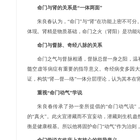
命门与肾的关系是“一体两面”
朱良春认为，“命门”与“肾”在功能上密不可
体现。肾精是物质基础，命门之火（肾阳）是功能动
命门与督脉、奇经八脉的关系
命门之气与督脉相通，督脉总督一身之阳，温
髓空虚等病症有重要的指导意义。奇经病变多因大
证，构筑“肾—督—络”一体分层理论，认为其本在
重视“命门动气”学说
朱良春传承了孙一奎所提倡的“命门动气说”
的“真火”。此火宜潜藏而不宜妄动，潜藏则生机
衡是健康根基。所以他将固护命门“动气”作为治则