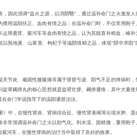
衰，因此强调“益火之源，以消阴翳”，通过温补命门之火激发人
为擅用温阳扶正、血肉有情之品：在温补命门时，不仅常用附子
长运用鹿茸、紫河车等血肉有情之品，认为其能直补精血，峻补
佐以熟地黄、山茱萸、枸杞子等滋阴填精之品，体现“阴中求阳”
湿关节炎、顽固性腰腿痛等属于肾督亏虚、阳气不足的痹病时，
剂益肾蠲痹丸的核心思想就是益肾壮督、蠲痹通络，其中大量使
其在命门学说指导下的温阳通督治法。
分册》中，在慢性肾炎、肾病综合征、慢性肾衰竭等出现水肿、蛋
春非常强调温补命门之火以助气化、利水湿、固精微，重用附子
如紫河车，在慢性肾病的治疗当中取得了良好的效果。