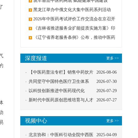
筑牢基层中医药网底 赋能健康中国建设
了
黑龙江举办中俄文化大集中医药系列活动
2026年中医药考试评价工作交流会在京召开
《吉林省推进服务业扩能提质实施方案》印
发：创建中医类国家医学中心
《辽宁省养老服务条例》公布，推动中医药
与养老融合发展
气
深度报道
更多 >>
的
【中医药普法专栏】销售中药饮片
2026-08-06
应告知煎服方法及注意事项
共同坚守中国特色医疗卫生体系
2026-07-30
以科技创新推进中医药现代化
2026-07-29
新时代中医药原创思维培育与人才
2026-07-27
体
发展路径探索
动
视频中心
更多 >>
易
北京协和：中医科引动全院中西医
2025-04-09