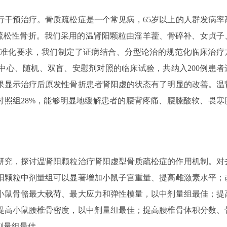
行干预治疗。骨质疏松症是一个常见病，65岁以上的人群发病率
质疏松性骨折。我们采用的温肾阳颗粒由淫羊藿、骨碎补、女贞子
准化要求，我们制定了证病结合、分型论治的规范化临床治疗
中心、随机、双盲、安慰剂对照的临床试验，共纳入200例患者
果显示治疗后原发性骨折患者肾阳虚的状态有了明显的改善。温
对照组28%，能够明显地缓解患者的腰背疼痛、腰膝酸软、畏寒
研究，探讨温肾阳颗粒治疗肾阳虚型骨质疏松症的作用机制。对
阳颗粒中剂量组可以显著增加小鼠子宫重量、提高雌激素水平；
小鼠骨骼最大载荷、最大应力和弹性模量，以中剂量组最佳；提
提高小鼠腰椎骨密度，以中剂量组最佳；提高腰椎骨体积分数、
剂量组最佳。