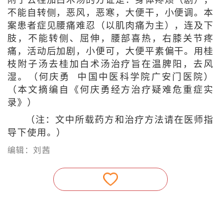
附子去桂加白术汤的方证是：身体疼烦（剧），
不能自转侧，恶风，恶寒，大便干，小便调。本
案患者症见腰痛难忍（以肌肉痛为主），连及下
肢，不能转侧、屈伸，腰部喜热，右膝关节疼
痛，活动后加剧，小便可，大便平素偏干。用桂
枝附子汤去桂加白术汤治疗旨在温脾阳，去风
湿。（何庆勇 中国中医科学院广安门医院）
（本文摘编自《何庆勇经方治疗疑难危重症实
录》）
（注：文中所载药方和治疗方法请在医师指
导下使用。）
编辑：刘茜