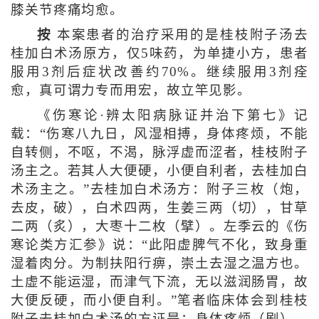
膝关节疼痛均愈。
按
本案患者的治疗采用的是桂枝附子汤去
桂加白术汤原方，仅5味药，为单捷小方，患者
服用3剂后症状改善约70%。继续服用3剂痊
愈，真可谓力专而用宏，故立竿见影。
《伤寒论·辨太阳病脉证并治下第七》记
载：“伤寒八九日，风湿相搏，身体疼烦，不能
自转侧，不呕，不渴，脉浮虚而涩者，桂枝附子
汤主之。若其人大便硬，小便自利者，去桂加白
术汤主之。”去桂加白术汤方：附子三枚（炮，
去皮，破），白术四两，生姜三两（切），甘草
二两（炙），大枣十二枚（擘）。左季云的《伤
寒论类方汇参》说：“此阳虚脾气不化，致身重
湿着肉分。为制扶阳行痹，崇土去湿之温方也。
土虚不能运湿，而津气下流，无以滋润肠胃，故
大便反硬，而小便自利。”笔者临床体会到桂枝