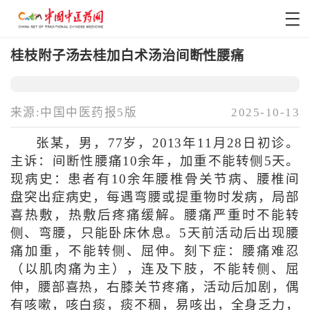
桂枝附子汤去桂加白术汤治间断性腰痛
来源:中国中医药报5版
2025-10-13
张某，男，77岁，2013年11月28日初诊。
主诉：间断性腰痛10余年，加重不能转侧5天。
现病史：患者有10余年腰椎骨关节病、腰椎间
盘突出症病史，每遇弯腰或提重物时发病，局部
喜热敷，热敷后疼痛缓解。腰痛严重时不能转
侧、弯腰，只能卧床休息。5天前活动后出现腰
痛加重，不能转侧、屈伸。刻下症：腰痛难忍
（以肌肉痛为主），连及下肢，不能转侧、屈
伸，腰部喜热，右膝关节疼痛，活动后加剧，偶
有咳嗽，咳白痰，痰不稠，易咳出，全身乏力，