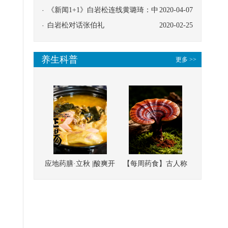
协同
《新闻1+1》白岩松连线黄璐琦：中
2020-04-07
医救治的临床效果
白岩松对话张伯礼
2020-02-25
养生科普
更多 >>
应地药膳·立秋 |酸爽开
【每周药食】古人称
胃，一口入魂！喝下
它为“仙草”，滋补强
这碗汤，滋阴润燥、
壮、培本固元
清热降火