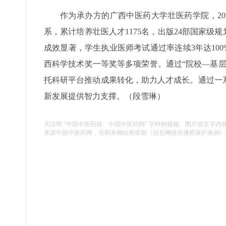
作为承办方的广西中医药大学壮医药学院，2
系，累计培养壮医人才1175名，出版24部国家级
成效显著，学生执业医师考试通过率连续3年达10
西科学技术奖一等奖等多项荣誉。通过“院校—基
托科研平台推动成果转化，助力人才成长。通过一
新发展提供智力支撑。（段雪琳）
凡注明 “中国中医药报、中国中医药网” 字样的视频、图片或文字内
来源中国中医药网，否则本网站将依据《信息网络传播权保护条例》