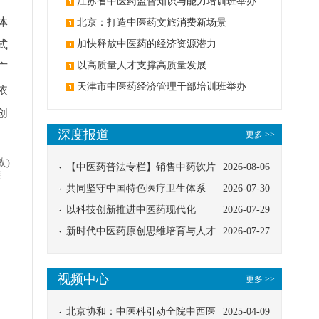
办
江苏省中医药监督知识与能力培训班举办
体
北京：打造中医药文旅消费新场景
式
加快释放中医药的经济资源潜力
以高质量人才支撑高质量发展
广
天津市中医药经济管理干部培训班举办
依
创
深度报道
更多 >>
敏)
【中医药普法专栏】销售中药饮片
2026-08-06
明
应告知煎服方法及注意事项
共同坚守中国特色医疗卫生体系
2026-07-30
以科技创新推进中医药现代化
2026-07-29
新时代中医药原创思维培育与人才
2026-07-27
发展路径探索
视频中心
更多 >>
北京协和：中医科引动全院中西医
2025-04-09