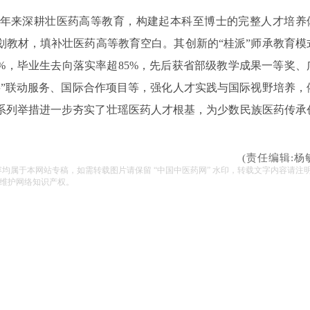
0年来深耕壮医药高等教育，构建起本科至博士的完整人才培养
规划教材，填补壮医药高等教育空白。其创新的“桂派”师承教育模
0%，毕业生去向落实率超85%，先后获省部级教学成果一等奖、
层”联动服务、国际合作项目等，强化人才实践与国际视野培养，
系列举措进一步夯实了壮瑶医药人才根基，为少数民族医药传承
(责任编辑:杨
容均属于本网站专稿，如需转载图片请保留 “中国中医药网” 水印，转载文字内容请注
维护网络知识产权。