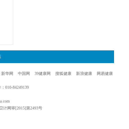
态
新华网
中国网
39健康网
搜狐健康
新浪健康
网易健康
0-84249139
a.com
卫计网审[2015]第2493号