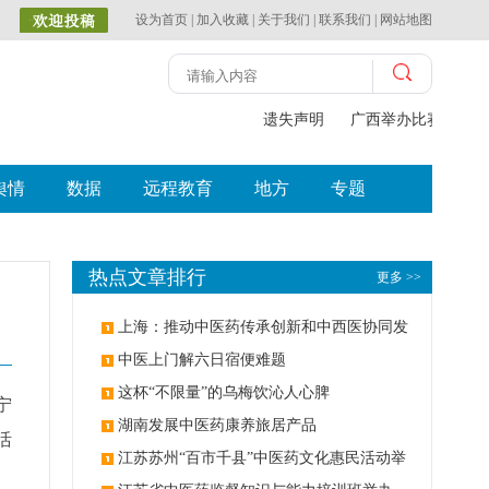
设为首页
|
加入收藏
|
关于我们
|
联系我们
|
网站地图
遗失声明
广西举办比赛探索中
舆情
数据
远程教育
地方
专题
热点文章排行
更多 >>
上海：推动中医药传承创新和中西医协同发
展
中医上门解六日宿便难题
这杯“不限量”的乌梅饮沁人心脾
宁
湖南发展中医药康养旅居产品
活
江苏苏州“百市千县”中医药文化惠民活动举