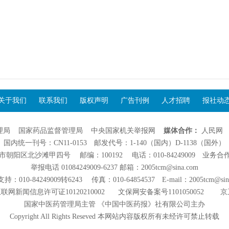
关于我们
联系我们
版权声明
广告刊例
人才招聘
报社动
理局
国家药品监督管理局
中央国家机关举报网
媒体合作：
人民网
国内统一刊号：CN11-0153 邮发代号：1-140（国内）D-1138（国外）
阳区北沙滩甲四号 邮编：100192 电话：010-84249009 业务合作：01
举报电话 01084249009-6237 邮箱：2005tcm@sina.com
：010-84249009转6243 传真：010-64854537 E-mail：2005tcm@sin
联网新闻信息许可证10120210002
文保网安备案号1101050052
京
国家中医药管理局主管 《中国中医药报》社有限公司主办
Copyright All Rights Reseved 本网站内容版权所有未经许可禁止转载