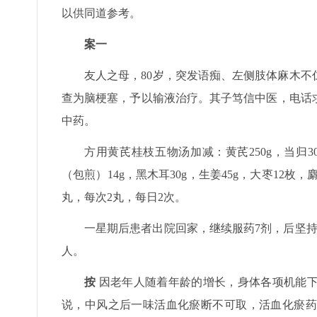
以供同道参考。
案一
友人之母，80岁，突发语痴、左侧肢体麻木
查为脑梗塞，予以输液治疗。其子笃信中医，电话
中药。
方用黄芪桂枝五物汤加减：黄芪250g，当归30
（包煎）14g，黑木耳30g，生姜45g，大枣12枚
丸，每次2丸，每日2次。
一星期后患者出院回家，继续服药7剂，后坚
人。
按
因老年人随着年龄的增长，身体各项机能下
说，中风之后一味活血化瘀断不可取，活血化瘀药