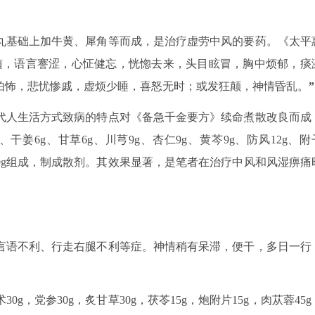
丸基础上加牛黄、犀角等而成，是治疗虚劳中风的要药。《太平
随，语言謇涩，心怔健忘，恍惚去来，头目眩冒，胸中烦郁，痰
怕怖，悲忧惨戚，虚烦少睡，喜怒无时；或发狂颠，神情昏乱。
”
代人生活方式致病的特点对《备急千金要方》续命煮散改良而成
g、干姜6g、甘草6g、川芎9g、杏仁9g、黄芩9g、防风12g、附
白芷9g组成，制成散剂。其效果显著，是笔者在治疗中风和风湿痹痛
留言语不利、行走右腿不利等症。神情稍有呆滞，便干，多日一行
0g，党参30g，炙甘草30g，茯苓15g，炮附片15g，肉苁蓉45g