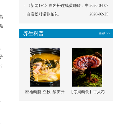
协同
《新闻1+1》白岩松连线黄璐琦：中
2020-04-07
医救治的临床效果
白岩松对话张伯礼
2020-02-25
惠
涎
养生科普
更多 >>
，
子
时
应地药膳·立秋 |酸爽开
【每周药食】古人称
，
胃，一口入魂！喝下
它为“仙草”，滋补强
这碗汤，滋阴润燥、
壮、培本固元
清热降火
，