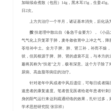
加味续命煮散（包煎）14g，黑木耳15g，生姜45
日2次。
上方共治疗一个半月，诸证基本消失，后化汤
按
扶老理中散出自《备急千金要方》，《小品
气气化上升笼罩于肺，麦冬敛收胃中上冲之气，降
苓培补中土。全方子脾、肺、肾三补，补而不燥，
状，但其根源于脾、肺、肾的虚衰不足，与本方的
邈将其称为“扶老”之方，极有深意。这个方子除
尿病、高血脂等病症的治疗。
针对老年中风或者中风后遗症，可每日或者隔
速患者的康复速度。笔者曾见医者给老年患者针刺
身的阳气运行来达到疏通经络的效果，扎针过多，
学术思想研究院 张宗祥）