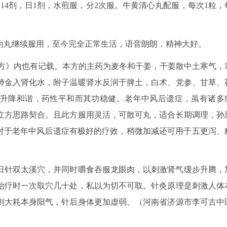
g。14剂，日1剂，水煎服，分2次服。牛黄清心丸配服，每次1粒，
为丸继续服用，至今完全正常生活，语音朗朗，精神大好。
方》内也有记载。本方的主药为麦冬和干姜，干姜散中土寒气，
肺金入肾化水，附子温暖肾水反润于脾土，白术、党参、甘草、
升降和谐，药性平和而其功稳健。老年中风后遗症，虽有诸多
立方思路契合。且此方服用灵活，可散可丸，适合长期调理，孙
了对于老年中风后遗症有极好的疗效，稍微加减还可用于五更泻、
日针双太溪穴，并同时嚼食吞服龙眼肉，以刺激肾气缓步升腾，
治疗时一次取穴几十处，私以为切不可取。针灸原理是刺激人体
则大耗本身阳气，针后身体更加虚弱。（河南省济源市李可古中