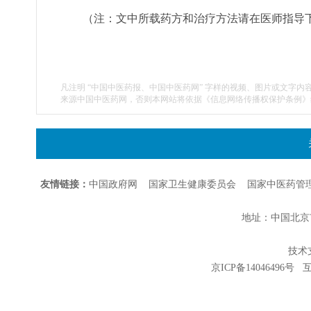
（注：文中所载药方和治疗方法请在医师指导
凡注明 “中国中医药报、中国中医药网” 字样的视频、图片或文字内
来源中国中医药网，否则本网站将依据《信息网络传播权保护条例》
友情链接：
中国政府网
国家卫生健康委员会
国家中医药管
地址：中国北京市朝
技术支持
京ICP备14046496号
互