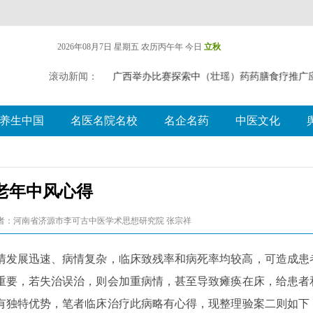
2026年08月7日 星期五
农历丙午年 今日
立秋
遗失声明
滚动新闻：
广西举办比赛探索中（壮瑶）药药膳食疗推广
养生中国
名医名院名校
名企名药
中医文化
老年中风心得
者：河南省济源市李可古中医学术思想研究院 张宗祥
情发展迅速、病情复杂，临床致残率和病死率均较高，可造成患
重要，若失治误治，则会加重病情，甚至导致瘫痪在床，给患者
有独特优势，笔者临床治疗此病略有心得，现整理验案二则如下