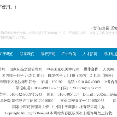
下使用。）
(责任编辑:梁
容均属于本网站专稿，如需转载图片请保留 “中国中医药网” 水印，转载文字内容请注
维护网络知识产权。
关于我们
联系我们
版权声明
广告刊例
人才招聘
报社动
理局
国家药品监督管理局
中央国家机关举报网
媒体合作：
人民网
国内统一刊号：CN11-0153 邮发代号：1-140（国内）D-1138（国外）
阳区北沙滩甲四号 邮编：100192 电话：010-84249009 业务合作：01
举报电话 01084249009-6237 邮箱：2005tcm@sina.com
：010-84249009转6243 传真：010-64854537 E-mail：2005tcm@sin
联网新闻信息许可证10120210002
文保网安备案号1101050052
京
国家中医药管理局主管 《中国中医药报》社有限公司主办
Copyright All Rights Reseved 本网站内容版权所有未经许可禁止转载