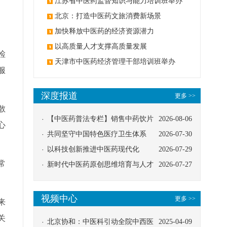
办
江苏省中医药监督知识与能力培训班举办
北京：打造中医药文旅消费新场景
加快释放中医药的经济资源潜力
以高质量人才支撑高质量发展
检
天津市中医药经济管理干部培训班举办
服
深度报道
更多 >>
散
【中医药普法专栏】销售中药饮片
2026-08-06
心
应告知煎服方法及注意事项
共同坚守中国特色医疗卫生体系
2026-07-30
以科技创新推进中医药现代化
2026-07-29
常
新时代中医药原创思维培育与人才
2026-07-27
发展路径探索
视频中心
更多 >>
来
关
北京协和：中医科引动全院中西医
2025-04-09