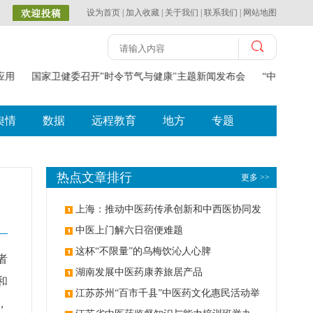
设为首页
|
加入收藏
|
关于我们
|
联系我们
|
网站地图
应用
国家卫健委召开"时令节气与健康"主题新闻发布会
“中医药防治
舆情
数据
远程教育
地方
专题
热点文章排行
更多 >>
上海：推动中医药传承创新和中西医协同发
展
中医上门解六日宿便难题
这杯“不限量”的乌梅饮沁人心脾
者
湖南发展中医药康养旅居产品
和
江苏苏州“百市千县”中医药文化惠民活动举
，