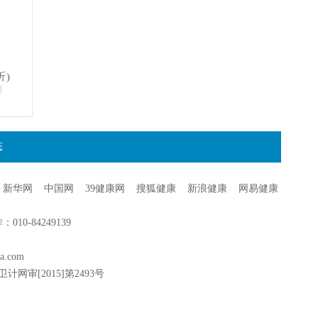
昕)
明
态
新华网
中国网
39健康网
搜狐健康
新浪健康
网易健康
0-84249139
a.com
卫计网审[2015]第2493号