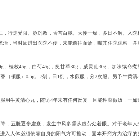
不仁，行走受限。脉沉数，舌苔白腻。大便干燥，多日不解。入院
求治，当时因进出医院不便，未能前往面诊，嘱其住院观察，并
g，桂枝45g，白芍45g，炙甘草30g，威灵仙30g，加味续命煮
，麝香（顿服）0.5g。7剂，日1剂，水煎服，分2次服。另予牛黄清
持服用牛黄清心丸，随访4年未有任何反复，且能种菜做饭，一如
降，五脏逐步虚衰，发生中风多需从虚劳处着眼。对于老年人
进入人体必须依靠自身的阳气方可推动，固本开窍方为治疗的