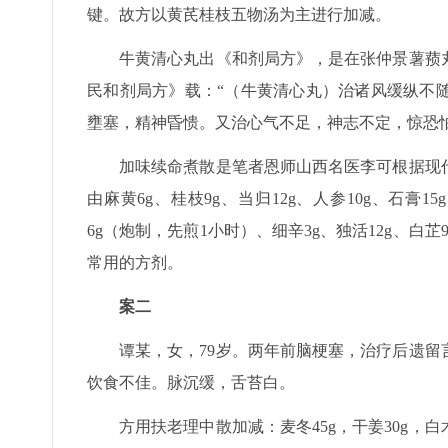
键。故方以黄芪桂枝五物汤为主进行加减。
牛黄清心丸出《和剂局方》，是在张仲景薯蓣
民和剂局方》载：“（牛黄清心丸）治诸风缓纵不
壅塞，精神昏愦。又治心气不足，神志不定，惊恐
加味续命煮散是笔者恩师山西名医李可根据现
由麻黄6g、桂枝9g、当归12g、人参10g、石膏15
6g（炮制，先煎1小时）、细辛3g、独活12g、
常用的方剂。
案二
谭某，女，79岁。两年前脑梗塞，治疗后遗
饮食不佳。脉沉缓，舌苔白。
方用扶老理中散加减：麦冬45g，干姜30g，白术3