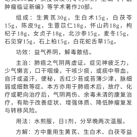
肿瘤临证新编》等学术著作20部。
组成：生黄芪30g，生白术15g，白茯苓
15g，陈皮9g，生薏苡仁18g，怀山药18g，枸
杞子18g，女贞子18g，北沙参15g，麦冬15g，
石见穿15g，石上柏15g，白花蛇舌草15g。
功效：益气养阴，解毒散结。
主治：肺癌之气阴两虚证。症见神疲乏力，
少气懒言，口干咽燥，干咳少痰，或痰中带血，
自汗或盗汗，便秘，舌红少苔或苔薄少津，脉细
弱或细数等症。本方亦用于肺癌术后，放疗、化
疗或靶向治疗后，气阴两伤、余毒未清的康复治
疗，有助于改善症状、增强体质、降低肿瘤复发
与转移风险。
用法：水煎服，日1剂，分早晚两次温服。
方解：方中重用生黄芪、生白术、白茯苓益