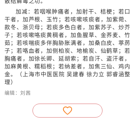
散结解毒之功。
加减：若咽喉肿痛者，加射干、桔梗；若口
干者，加芦根、玉竹；若咳嗽咳痰者，加紫菀、
款冬、浙贝母；若痰多色白者，加紫苏子、炒芥
子；若咳嗽咯痰黄稠者，加鱼腥草、金荞麦、竹
茹；若咳喘痰多伴胸胁胀满者，加桑白皮、葶苈
子；若咯血者，加侧柏炭、地榆炭、仙鹤草；若
胸痛者，加徐长卿、延胡索；若自汗、盗汗者，
加麻黄根、糯稻根；若纳差者，加焦三仙、鸡内
金。
（上海市中医医院 吴建春 徐力立 郭睿涵整
理）
编辑：刘茜