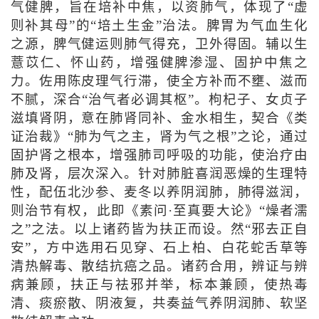
气健脾，旨在培补中焦，以资肺气，体现了“虚
则补其母”的“培土生金”治法。脾胃为气血生化
之源，脾气健运则肺气得充，卫外得固。辅以生
薏苡仁、怀山药，增强健脾渗湿、固护中焦之
力。佐用陈皮理气行滞，使全方补而不壅、滋而
不腻，深合“治气者必调其枢”。枸杞子、女贞子
滋填肾阴，意在肺肾同补、金水相生，契合《类
证治裁》“肺为气之主，肾为气之根”之论，通过
固护肾之根本，增强肺司呼吸的功能，使治疗由
肺及肾，层次深入。针对肺脏喜润恶燥的生理特
性，配伍北沙参、麦冬以养阴润肺，肺得滋润，
则治节有权，此即《素问·至真要大论》“燥者濡
之”之法。以上诸药皆为扶正而设。然“邪去正自
安”，方中选用石见穿、石上柏、白花蛇舌草等
清热解毒、散结抗癌之品。诸药合用，辨证与辨
病兼顾，扶正与祛邪并举，标本兼顾，使热毒
清、痰瘀散、阴液复，共奏益气养阴润肺、软坚