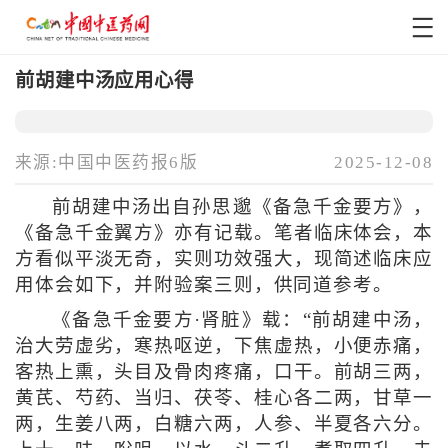
前胡建中汤应用心得
来源:中国中医药报6版
2025-12-08
前胡建中汤出自孙思邈《备急千金要方》，
《备急千金翼方》亦有记载。笔者临床体会，本
方看似平淡无奇，实则功效强大，现简述临床应
用体会如下，并附验案三则，供同道参考。
《备急千金要方·肾脏》载：“前胡建中汤，
治大劳虚劣，寒热呕逆，下焦虚热，小便赤痛，
客热上熏，头目及骨肉疼痛，口干。前胡三两，
黄芪、芍药、当归、茯苓、桂心各二两，甘草一
两，生姜八两，白糖六两，人参、半夏各六分。