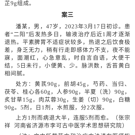
芷9g组成。
案三
潘某，男，47岁，2023年3月17日初诊。患
者“二阳”后发热多日，输液治疗后近1周才逐渐
退热。平素脾胃不适症状较多，热退之后饮食极
差，身乏无力，稍有行走即感体力不支，夜不能
寐，面潮红，心急意乱，时自言自语，大便干
结，5日未行，小便黄、少。脉洪数，舌苔黄白
相间腻。
处方：黄芪90g，前胡45g，芍药、当归、
茯苓、桂心各60g，人参90g，半夏（洗）90g，
炙甘草15g，肉苁蓉30g，生姜（切）90g，白糖
90g。5剂，日1剂，水煎服，分2次服。
上方1剂而病退大半，连服5剂而愈。（张宗
祥 河南省济源市李可古中医学术思想研究院）