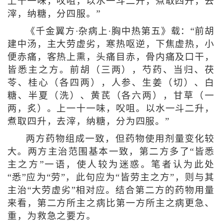
上十一味，㕮咀，以水一斗二升，煮取四升，去
滓，纳糖，分四服。”
《千金翼方·杂病上·胸中热第五》载：“前胡
建中汤，主大劳虚劣，寒热呕逆，下焦虚热，小
便赤痛，客热上熏，头痛目赤，骨内痛及口干，
皆悉主之方。前胡（三两），芍药、当归、茯
苓、桂心（各四两），人参、生姜（切）、白
糖、半夏（洗）、黄芪（各六两），甘草（一
两，炙）。上一十一味，㕮咀。以水一斗二升，
煮取四升，去滓，纳糖，分为四服。”
两方药物组成一致，但药物使用剂量变化较
大。两方主治范围基本一致，第二方多了“皆悉
主之方”一语，使人较为迷惑。笔者认为此处
“悉”应为“劳”，此句应为“皆劳主之方”，则与其
主治“大劳虚劣”相对应。结合第二方的药物用量
来看，第二方所主之病比第一方所主之病更急、
重，为救急之要方。