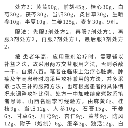
处方2：黄芪90g，前胡45g，桂心30g，白
芍30g，茯苓30g，当归30g，炙甘草30g，生晒
参10g，半夏10g，生姜125g，麦冬30g。9剂。
服法：先服3剂处方2，再服7剂处方1，再
服3剂处方2，再服7剂处方1，最后服3剂处方
2。
按
患者年高，应用重剂治疗时，需要辅以
补益之法，故采用两方交替服用之法，否则杀敌
一千，自损八百。笔者在临床上治疗心脏病、肿
瘤及年高患者时均采用攻补兼用的方法，并多采
取七攻三补的服药方法，也可根据患者的具体情
况来调整攻补比例。处方一中加味续命煮散系笔
者恩师、山西名医李可经验方，由麻黄6g、桂
枝9g、当归12g、人参10g、石膏15g、干姜
6g、甘草6g、川芎9g、杏仁9g、黄芩9g、防风
12g、附子（炮制）6g、细辛3g、独活12g、白