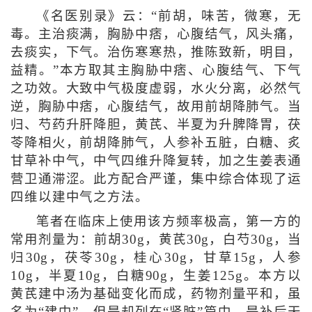
《名医别录》云：“前胡，味苦，微寒，无
毒。主治痰满，胸胁中痞，心腹结气，风头痛，
去痰实，下气。治伤寒寒热，推陈致新，明目，
益精。”本方取其主胸胁中痞、心腹结气、下气
之功效。大致中气极度虚弱，水火分离，必然气
逆，胸胁中痞，心腹结气，故用前胡降肺气。当
归、芍药升肝降胆，黄芪、半夏为升脾降胃，茯
苓降相火，前胡降肺气，人参补五脏，白糖、炙
甘草补中气，中气四维升降复转，加之生姜表通
营卫通滞涩。此方配合严谨，集中综合体现了运
四维以建中气之方法。
笔者在临床上使用该方频率极高，第一方的
常用剂量为：前胡30g，黄芪30g，白芍30g，当
归30g，茯苓30g，桂心30g，甘草15g，人参
10g，半夏10g，白糖90g，生姜125g。本方以
黄芪建中汤为基础变化而成，药物剂量平和，虽