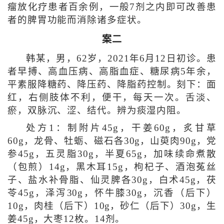
瘤放化疗患者百余例，一般7剂之内即可改善患
者的脾胃功能而消除诸多症状。
案二
韩某，男，62岁，2021年6月12日初诊。患
者早搏、高血压病、高脂血症、糖尿病5年余，
平素服降糖药、降压药、降脂药控制。刻下：面
红，右侧肢体不利，便干，每天一次。舌淡、
瘀，双脉沉、涩、结代。辨为痰湿内阻。
处方1：制附片45g，干姜60g，炙甘草
60g，龙骨、牡蛎、磁石各30g，山萸肉90g，党
参45g，五灵脂30g，半夏65g，加味续命煮散
（包煎）14g，黑木耳15g，枸杞子、酒泡菟丝
子、盐水补骨脂、仙灵脾各30g，白术45g，茯
苓45g，泽泻30g，怀牛膝30g，沉香（后下）
10g，肉桂（后下）10g，砂仁（后下）30g，生
姜45g，大枣12枚。14剂。