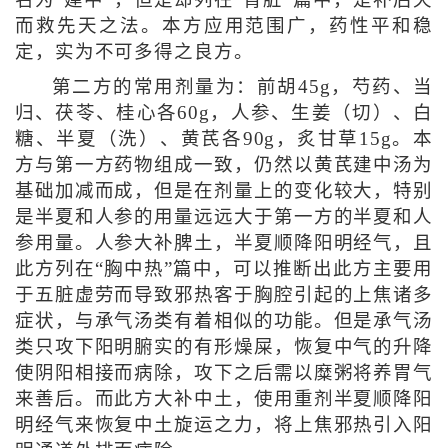
名为“建中”，但是却列在“肾脏”篇中，是补后天
而救先天之法。本方应用范围广，药性平和稳
定，实为不可多得之良方。
第二方的常用剂量为：前胡45g，芍药、当
归、茯苓、桂心各60g，人参、生姜（切）、白
糖、半夏（洗）、黄芪各90g，炙甘草15g。本
方与第一方药物组成一致，仍然以黄芪建中汤为
基础加减而成，但是在剂量上的变化较大，特别
是半夏和人参的用量远远大于第一方的半夏和人
参用量。人参大补脾土，半夏顺降阳明经气，且
此方列在“胸中热”篇中，可以推断出此方主要用
于五脏虚劳而导致邪热客于胸腔引起的上焦诸多
症状，与承气汤类有着相似的功能。但是承气汤
类只攻下阳明腑实的有形燥屎，恢复中气的升降
使阴阳相接而病除，攻下之后需以糜粥将养胃气
来善后。而此方大补中土，使用重剂半夏顺降阳
明经气来恢复中土旋运之力，将上焦邪热引入阳