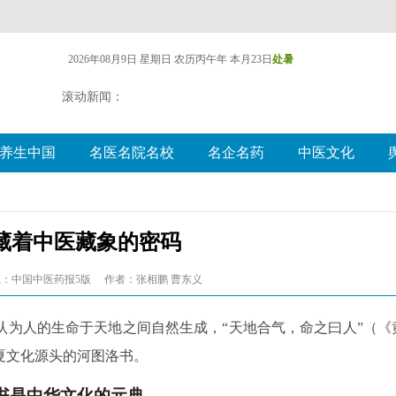
2026年08月9日 星期日
农历丙午年 本月23日
处暑
滚动新闻：
养生中国
名医名院名校
名企名药
中医文化
藏着中医藏象的密码
：中国中医药报5版
作者：张相鹏 曹东义
认为人的生命于天地之间自然生成，“天地合气，命之曰人”（《
夏文化源头的河图洛书。
书是中华文化的元典