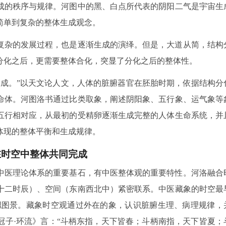
成的秩序与规律。河图中的黑、白点所代表的阴阳二气是宇宙生
简单到复杂的整体生成观念。
复杂的发展过程，也是逐渐生成的演绎。但是，大道从简，结构
分化之后，更需要整体合化，突显了分化之后的整体性。
法成。”以天文论人文，人体的脏腑器官在胚胎时期，依据结构分
命体。河图洛书通过比类取象，阐述阴阳象、五行象、运气象等
五行相对应，从最初的受精卵逐渐生成完整的人体生命系统，并
体现的整体平衡和生成规律。
在时空中整体共同完成
中医理论体系的重要基石，有中医整体观的重要特性。河洛融合
十二时辰）、空间（东南西北中）紧密联系。中医藏象的时空最
拟图景。藏象时空观通过外在的象，认识脏腑生理、病理规律，
冠子·环流》言：“斗柄东指，天下皆春；斗柄南指，天下皆夏；