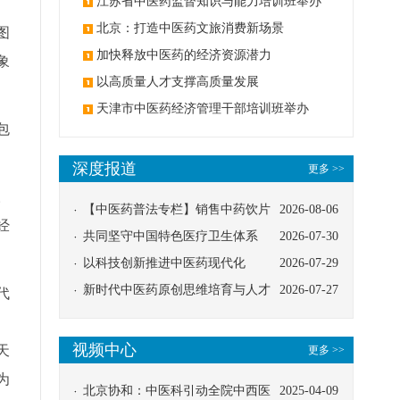
办
江苏省中医药监督知识与能力培训班举办
北京：打造中医药文旅消费新场景
图
加快释放中医药的经济资源潜力
象
以高质量人才支撑高质量发展
天津市中医药经济管理干部培训班举办
包
深度报道
更多 >>
。
【中医药普法专栏】销售中药饮片
2026-08-06
经
应告知煎服方法及注意事项
共同坚守中国特色医疗卫生体系
2026-07-30
以科技创新推进中医药现代化
2026-07-29
新时代中医药原创思维培育与人才
2026-07-27
代
发展路径探索
、
视频中心
天
更多 >>
为
北京协和：中医科引动全院中西医
2025-04-09