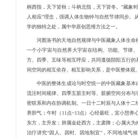
柄西指，天下皆秋；斗柄北指，天下皆冬。”藏象
人相应”理念，强调人体生物钟与自然节律同步。
学的独特之处，属中华原创思维方法之一。
河图洛书的天地自然规律与中医藏象人体生命
一个小宇宙与自然界大宇宙在结构、功能、节律、
方、四季、五味等相互呼应，共同遵循阴阳五行的
间空间的相互依存、相互影响关系，是中医整体观
中医的整体生成论与时空统一的中医藏象基本
流注时间规律、四季五脏主时等、脏腑空间分布与
密联系和内在协调机制。一日十二时辰与人体十二经
养胆气；午时（11点~13点）心经最旺，宜小憩
东方，主升发；肺属金处西方，主肃降；心属火为
治疗讲究“因人、因时、因地制宜”，不同地域气