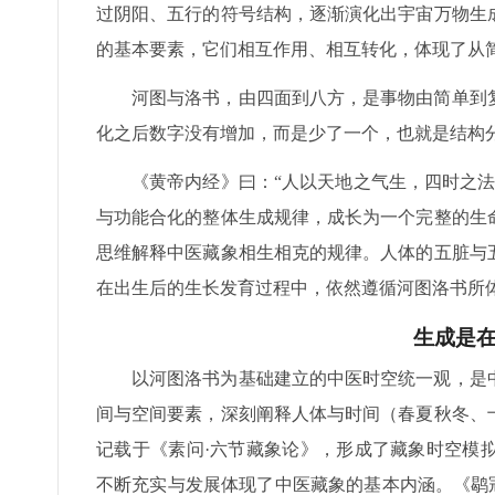
过阴阳、五行的符号结构，逐渐演化出宇宙万物生
的基本要素，它们相互作用、相互转化，体现了从
河图与洛书，由四面到八方，是事物由简单到
化之后数字没有增加，而是少了一个，也就是结构
《黄帝内经》曰：“人以天地之气生，四时之
与功能合化的整体生成规律，成长为一个完整的生
思维解释中医藏象相生相克的规律。人体的五脏与
在出生后的生长发育过程中，依然遵循河图洛书所
生成是
以河图洛书为基础建立的中医时空统一观，是
间与空间要素，深刻阐释人体与时间（春夏秋冬、
记载于《素问·六节藏象论》，形成了藏象时空模
不断充实与发展体现了中医藏象的基本内涵。《鹖