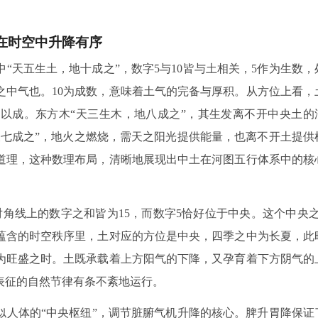
在时空中升降有序
“天五生土，地十成之”，数字5与10皆与土相关，5作为生数，
之中气也。10为成数，意味着土气的完备与厚积。从方位上看，
以成。东方木“天三生木，地八成之”，其生发离不开中央土的
天七成之”，地火之燃烧，需天之阳光提供能量，也离不开土提供
道理，这种数理布局，清晰地展现出中土在河图五行体系中的核
对角线上的数字之和皆为15，而数字5恰好位于中央。这个中央之
蕴含的时空秩序里，土对应的方位是中央，四季之中为长夏，此
为旺盛之时。土既承载着上方阳气的下降，又孕育着下方阴气的
表征的自然节律有条不紊地运行。
似人体的“中央枢纽”，调节脏腑气机升降的核心。脾升胃降保证