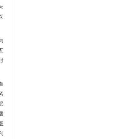
天
医
为
五
时
血
紧
眠
居
医
利