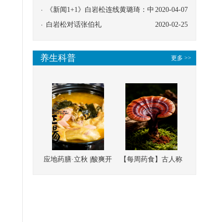
协同
《新闻1+1》白岩松连线黄璐琦：中
2020-04-07
医救治的临床效果
白岩松对话张伯礼
2020-02-25
养生科普
更多 >>
应地药膳·立秋 |酸爽开
【每周药食】古人称
胃，一口入魂！喝下
它为“仙草”，滋补强
这碗汤，滋阴润燥、
壮、培本固元
清热降火