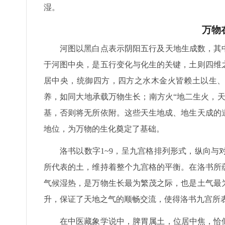
湿。
万物
河图以黑白点表示阴阳五行及天地生成数，其中
于河图中央，是五行变化与化生的关键，土则四维
居中央，统御四方，四方之水木金火皆赖土以生、
养，如同大地承载万物生长；南方火“地二生火，
基，否则将无所依附。这些天生地成、地生天成的
地位，为万物的生化奠定了基础。
洛书以数字1~9，呈九宫格排列形式，纵向与
所代表的土，维持着整个九宫格的平衡。在洛书所
气候湿热，是万物生长最为繁茂之际，也是土气最
升，保证了天地之气的顺畅交流，使得洛书九宫所
在中医藏象学说中，脾胃属土，位居中焦，恰