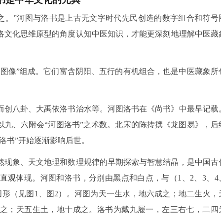
则之。”河图与洛书是上古无文字时代先民创造的数字组合和符号
洛文化思维原型的角度认知中医知识，才能更深刻地理解中医藏
、图像”组成。它们富含阴阳、五行的有机组合，也是中医藏象所
。
而创八卦、大禹依洛书治水等。河图洛书在《尚书》中最早记载
以九、六附会“河图洛书”之术数。北宋的陈抟撰《龙图易》，后
洛书”开始逐渐影响后世。
然现象、天文地理和数理规律的早期探索与智慧结晶，是中国古
直观体现。河图和洛书，分别由黑点和白点，与（1、2、3、4
不同图形（见图1、图2）。河图为天一生水，地六成之；地二生火，
之；天五生土，地十成之。洛书为戴九履一，左三右七，二四