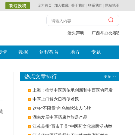
设为首页
|
加入收藏
|
关于我们
|
联系我们
|
网站地图
遗失声明
广西举办比赛探索中（壮
舆情
数据
远程教育
地方
专题
热点文章排行
更多 >>
上海：推动中医药传承创新和中西医协同发
展
中医上门解六日宿便难题
这杯“不限量”的乌梅饮沁人心脾
黄
湖南发展中医药康养旅居产品
江苏苏州“百市千县”中医药文化惠民活动举