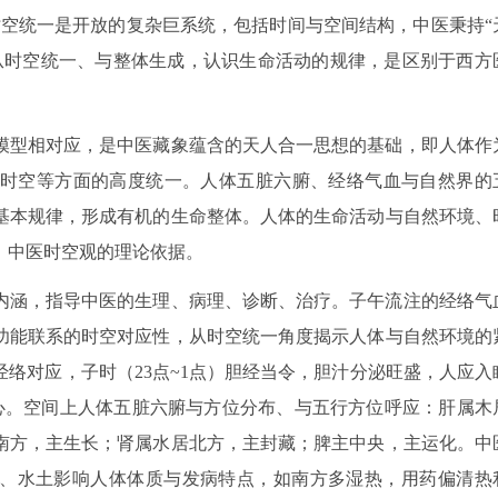
时空统一是开放的复杂巨系统，包括时间与空间结构，中医秉持“
从时空统一、与整体生成，认识生命活动的规律，是区别于西方
模型相对应，是中医藏象蕴含的天人合一思想的基础，即人体作
时空等方面的高度统一。人体五脏六腑、经络气血与自然界的
基本规律，形成有机的生命整体。人体的生命活动与自然环境、
、中医时空观的理论依据。
内涵，指导中医的生理、病理、诊断、治疗。子午流注的经络气
功能联系的时空对应性，从时空统一角度揭示人体与自然环境的
络对应，子时（23点~1点）胆经当令，胆汁分泌旺盛，人应入
养心。空间上人体五脏六腑与方位分布、与五行方位呼应：肝属木
南方，主生长；肾属水居北方，主封藏；脾主中央，主运化。中
候、水土影响人体体质与发病特点，如南方多湿热，用药偏清热