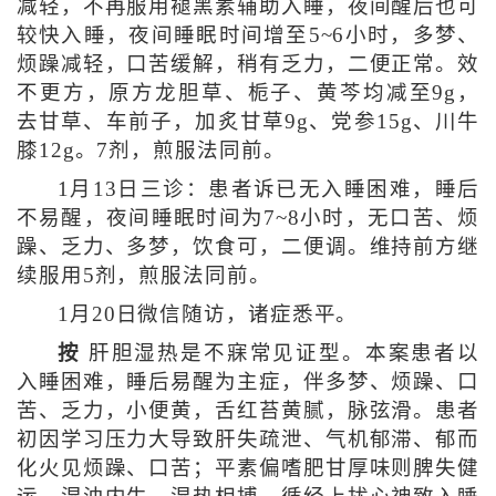
减轻，不再服用褪黑素辅助入睡，夜间醒后也可
较快入睡，夜间睡眠时间增至5~6小时，多梦、
烦躁减轻，口苦缓解，稍有乏力，二便正常。效
不更方，原方龙胆草、栀子、黄芩均减至9g，
去甘草、车前子，加炙甘草9g、党参15g、川牛
膝12g。7剂，煎服法同前。
1月13日三诊：患者诉已无入睡困难，睡后
不易醒，夜间睡眠时间为7~8小时，无口苦、烦
躁、乏力、多梦，饮食可，二便调。维持前方继
续服用5剂，煎服法同前。
1月20日微信随访，诸症悉平。
按
肝胆湿热是不寐常见证型。本案患者以
入睡困难，睡后易醒为主症，伴多梦、烦躁、口
苦、乏力，小便黄，舌红苔黄腻，脉弦滑。患者
初因学习压力大导致肝失疏泄、气机郁滞、郁而
化火见烦躁、口苦；平素偏嗜肥甘厚味则脾失健