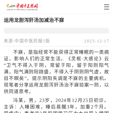
运用龙胆泻肝汤加减治不寐
来源:中国中医药报5版
2025-12-17
不寐，是指经常不能获得正常睡眠的一类病
证，影响人们的正常生活。《灵枢·大惑论》云
“卫气不得入于阴，常留于阳，留于阳则阳气
满，阳气满则阳跷盛，不得入于阴则阴气虚，故
目不瞑矣”，提示阴阳失调是不寐的主要病机。
现笔者分享运用龙胆泻肝汤治不寐验案一则，以
供同道思考。
冯某，男，23岁，2024年12月25日初诊。
主诉：入睡困难，睡后易醒3年，加重2个月。