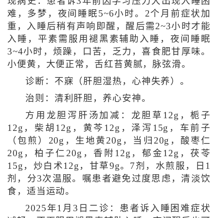
现病史：患者诉3年前因学习压力大出现入睡困
难，多梦，夜间睡眠5~6小时。2个月前症状加
重，入睡后稍有声响即醒，醒后需2~3小时才能
入睡，平素需服用褪黑素辅助入睡，夜间睡眠
3~4小时，烦躁，口苦，乏力，喜食肥甘厚味。
小便黄，大便正常，舌红苔黄腻，脉弦滑。
诊断：不寐（肝胆湿热，心神失养）。
治则：清利肝胆，养心安神。
方用龙胆泻肝汤加减：龙胆草12g，栀子
12g，柴胡12g，黄芩12g，泽泻15g，车前子
（包煎）20g，生地黄20g，当归20g，酸枣仁
20g，柏子仁20g，香附12g，郁金12g，茯苓
15g，炒白术12g，甘草9g。7剂，水煎服，日1
剂，分3次温服。嘱患者避免过度思虑，清淡饮
食，适当运动。
2025年1月3日二诊：患者诉入睡困难症状