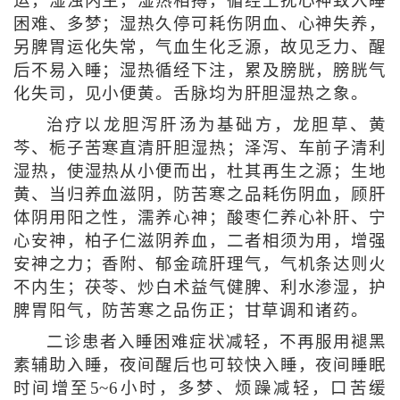
运，湿浊内生，湿热相搏，循经上扰心神致入睡
困难、多梦；湿热久停可耗伤阴血、心神失养，
另脾胃运化失常，气血生化乏源，故见乏力、醒
后不易入睡；湿热循经下注，累及膀胱，膀胱气
化失司，见小便黄。舌脉均为肝胆湿热之象。
治疗以龙胆泻肝汤为基础方，龙胆草、黄
芩、栀子苦寒直清肝胆湿热；泽泻、车前子清利
湿热，使湿热从小便而出，杜其再生之源；生地
黄、当归养血滋阴，防苦寒之品耗伤阴血，顾肝
体阴用阳之性，濡养心神；酸枣仁养心补肝、宁
心安神，柏子仁滋阴养血，二者相须为用，增强
安神之力；香附、郁金疏肝理气，气机条达则火
不内生；茯苓、炒白术益气健脾、利水渗湿，护
脾胃阳气，防苦寒之品伤正；甘草调和诸药。
二诊患者入睡困难症状减轻，不再服用褪黑
素辅助入睡，夜间醒后也可较快入睡，夜间睡眠
时间增至5~6小时，多梦、烦躁减轻，口苦缓