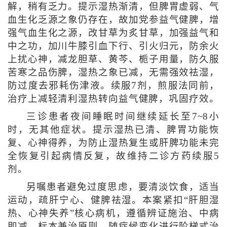
解，稍有乏力。提示湿热渐清，但脾胃虚弱、气
血生化乏源之象仍存在，故加党参益气健脾，增
强气血生化之源，改甘草为炙甘草，加强益气和
中之功，加川牛膝引血下行、引火归元，防余火
上扰心神，减龙胆草、黄芩、栀子用量，防久服
苦寒之品伤脾，湿热之象已减，无需强效祛湿，
防过度去邪耗伤津液。续服7剂，煎服法同前，
治疗上减轻清利湿热转向益气健脾，巩固疗效。
三诊患者夜间睡眠时间继续延长至7~8小
时，无其他症状。提示湿热已清、脾胃功能恢
复、心神得养，为防止湿热复生或肝脾功能未完
全恢复引起病情反复，故维持二诊方药续服5
剂。
另嘱患者避免过度思虑，要清淡饮食，适当
运动，疏肝宁心、健脾祛湿。本案紧扣“肝胆湿
热、心神失养”核心病机，遵循辨证施治、中病
即减、标本兼治原则，随症候变化进行阶梯式治