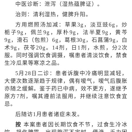
中医诊断：泄泻（湿热蕴脾证）。
治则：清利湿热，健脾升阳。
方用燃照汤加减：草果3g，淡豆豉6g，炒
栀子9g，佩兰9g，厚朴9g，法半夏9g，黄芩
9g，滑石（包煎）6g，葛根30g，石菖蒲9g，白
术9g，茯苓20g。14剂，日1剂，水煎，分2次
服。同时强调饮食调摄，嘱患者清淡饮食，禁食
生冷瓜果等寒凉之品。
5月28日二诊：患者诉腹中冷痛明显减轻，
大便次数逐渐趋于规律，偶有嗳气，嗳气后腹胀
亦随之缓解。鉴于药已中病，效不更方，遂继予
原方7剂，嘱其遵前法服用，并继续注意饮食宜
忌。
后随访1月患者诸症未发。
按
本案患者因长期饮食不节，过食生冷冰