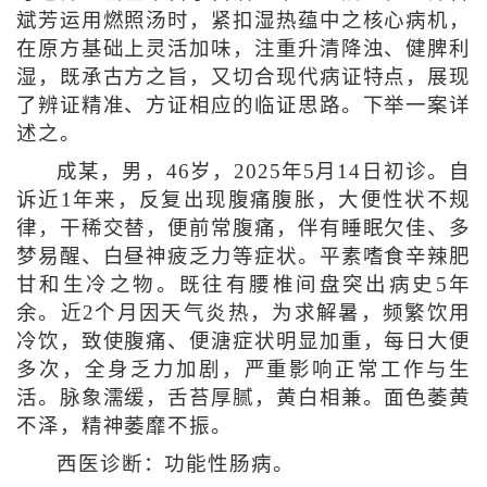
斌芳运用燃照汤时，紧扣湿热蕴中之核心病机，
在原方基础上灵活加味，注重升清降浊、健脾利
湿，既承古方之旨，又切合现代病证特点，展现
了辨证精准、方证相应的临证思路。下举一案详
述之。
成某，男，46岁，2025年5月14日初诊。自
诉近1年来，反复出现腹痛腹胀，大便性状不规
律，干稀交替，便前常腹痛，伴有睡眠欠佳、多
梦易醒、白昼神疲乏力等症状。平素嗜食辛辣肥
甘和生冷之物。既往有腰椎间盘突出病史5年
余。近2个月因天气炎热，为求解暑，频繁饮用
冷饮，致使腹痛、便溏症状明显加重，每日大便
多次，全身乏力加剧，严重影响正常工作与生
活。脉象濡缓，舌苔厚腻，黄白相兼。面色萎黄
不泽，精神萎靡不振。
西医诊断：功能性肠病。