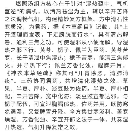
燃照汤组方核心在于针对“湿热蕴中、气机
窒逆”的病机，以清热祛湿为主，辅以辛开苦降
之法调畅气机，构建精妙复方框架。方中滑石性
寒质滑，为君药，据《本草纲目》记载，其“上
开腠理而发表，下走膀胱而行水”，具有清热解
暑、通利三焦之功，可使湿邪从小便而解，导湿
热之邪下行。黄芩、栀子、佩兰为臣药。黄芩苦
寒，长于清泄中焦湿热；栀子苦寒，能清三焦郁
火，并导热下行；佩兰芳香化浊，醒脾开胃，
《神农本草经疏》称其可“开胃除恶，清肺消
痰”。三药协同君药，共增清化湿热之效。草
果、半夏、厚朴、淡豆豉为佐药。半夏、厚朴相
配，辛开苦降，宽中化滞；淡豆豉宣郁达邪，与
栀子配伍，可宣泄胸膈郁热。佐药并用，既防寒
凉遏湿，又复脾胃升降。全方集甘寒渗利、苦寒
燥湿、芳香化浊、辛宣开郁之法于一体，共奏湿
开热透、气机升降复常之效。