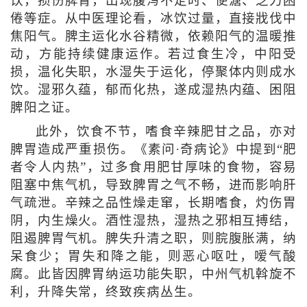
饮，损伤脾胃，出现腹泻不定时、便溏、乏力困
倦等症。从中医理论看，冰饮过量，直接戕伐中
焦阳气。脾主运化水谷精微，依赖阳气的温暖推
动，方能持续健康运作。若过食生冷，中阳受
损，温化失职，水湿失于运化，停聚体内则成水
饮。湿邪久蕴，郁而化热，遂成湿热内蕴、困阻
脾阳之证。
此外，饮食不节，嗜食辛辣肥甘之品，亦对
脾胃造成严重损伤。《素问·奇病论》中提到“肥
者令人内热”，过多食用肥甘厚味的食物，容易
阻塞中焦气机，导致脾胃之气不畅，进而影响肝
气疏泄。辛辣之品性燥走窜，长期嗜食，灼伤胃
阴，内生燥火。酒性湿热，湿热之邪相互搏结，
阻遏脾胃气机。脾失升清之职，则脘腹胀满，纳
呆食少；胃失和降之能，则恶心呕吐，嗳气酸
腐。此皆因脾胃纳运功能失职，中州气机斡旋不
利，升降失常，终致疾病丛生。