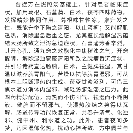
曾斌芳在燃照汤基础上，针对患者临床症
状，加用葛根、石菖蒲、白术、茯苓四味药物，
发挥精妙协同作用。葛根味甘性凉，禀升发之
性，既能升举下陷之清阳，以止泻痢；又能解肌
透热，消除里急后重之感，尤其擅长缓解湿热蕴
结大肠所致之泄泻急迫症状。石菖蒲芳香辛烈，
其开心孔、通九窍之效能化中焦秽浊之气，开窍
醒脾，解除湿浊蒙蔽清阳所致之脘痞昏沉症状，
并引导诸药直达肠腑。白术，主健脾祛湿，其甘
温以滋养脾胃阳气，苦燥以祛除脾胃湿邪，可从
根本上阻断湿热的生成。茯苓甘淡渗利，可借三
焦水道分消体内湿邪，减轻肠腑湿滞之压力。此
四药精妙配伍，清热而不伤阳气、祛湿而不耗阴
液、健脾而不留邪气，使湿热胶结之势得以瓦
解，肠道传导功能恢复正常，共奏升清气、化浊
邪、健中州、利水道之功。此外，患者夜间多
梦，乃因湿郁化热，扰动心神所致。方中佩兰与