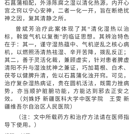
石菖蒲相配，外涤陈腐之湿以清化热源，内开心
宫之窍以宁心安神，二者一化一开，旨在断绝扰
神之因，复其清静之所。
曾斌芳治疗此案体现了其“清化湿热以治
标，斡旋气机以复衡”的临证思想。其辨治特色
在于：其一，谨守湿热蕴中、气机逆乱之核心病
机，以燃照汤清热祛湿、辛开苦降，拨乱反正；
其二，善于灵活化裁，兼顾虚实，针对患者脾虚
清阳不升与湿浊扰神之兼证，巧加葛根、白术、
茯苓以健脾升清，佐以石菖蒲化浊开窍。可见，
治疗复杂湿热病证，贵在圆机活法，既需力挫病
势，亦当顺护脏腑功能，方能达到邪去正安之
效。（刘姝妤 新疆医科大学中医学院 王雯 新
疆维吾尔自治区人民医院）
（注：文中所载药方和治疗方法请在医师指
导下使用。）