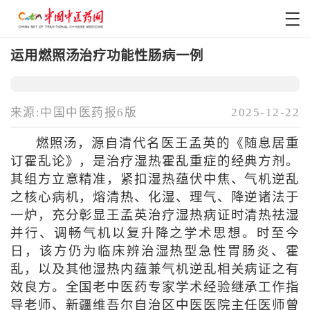
运用燃照汤治疗功能性肠病一例
来源:中国中医药报6版
2025-12-22
燃照汤，源自清代名医王孟英的《随息居重
订霍乱论》，是治疗湿热霍乱重症的经典方剂。
其组方立意精准，紧扣湿热蕴伏中焦、气机逆乱
之核心病机，熔清热、化湿、理气、降逆诸法于
一炉，充分彰显王孟英治疗湿热病证时清热祛湿
并行、调畅气机以复升降之学术思想。时至今
日，该方仍为临床辨治湿热型急性胃肠炎、霍
乱，以及其他湿热内蕴兼气机逆乱相关病证之有
效良方。全国老中医药专家学术经验继承工作指
导老师、新疆维吾尔自治区中医医院主任医师曾