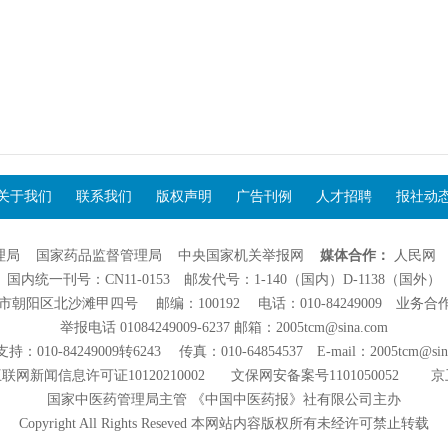
关于我们
联系我们
版权声明
广告刊例
人才招聘
报社动
理局
国家药品监督管理局
中央国家机关举报网
媒体合作：
人民网
国内统一刊号：CN11-0153 邮发代号：1-140（国内）D-1138（国外）
阳区北沙滩甲四号 邮编：100192 电话：010-84249009 业务合作：01
举报电话 01084249009-6237 邮箱：2005tcm@sina.com
：010-84249009转6243 传真：010-64854537 E-mail：2005tcm@sin
联网新闻信息许可证10120210002
文保网安备案号1101050052
京
国家中医药管理局主管 《中国中医药报》社有限公司主办
Copyright All Rights Reseved 本网站内容版权所有未经许可禁止转载