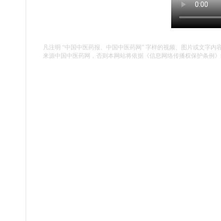
凡注明 “中国中医药报、中国中医药网” 字样的视频、图片或文字内
来源中国中医药网，否则本网站将依据《信息网络传播权保护条例》