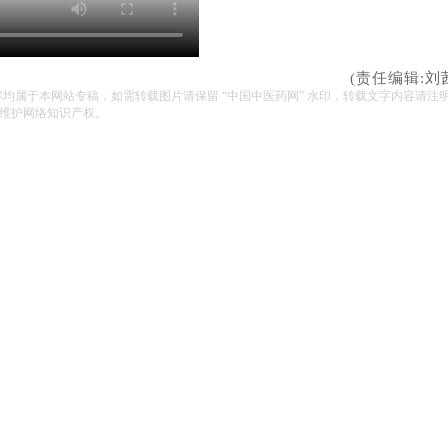
(责任编辑:刘
容均属于本网站专稿，如需转载图片请保留 “中国中医药网” 水印，转载文字内容请注
维护网络知识产权。