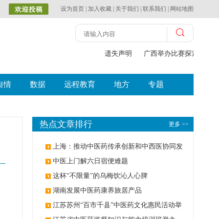
设为首页
|
加入收藏
|
关于我们
|
联系我们
|
网站地图
遗失声明
广西举办比赛探索中（
舆情
数据
远程教育
地方
专题
热点文章排行
更多 >>
上海：推动中医药传承创新和中西医协同发
展
中医上门解六日宿便难题
这杯“不限量”的乌梅饮沁人心脾
湖南发展中医药康养旅居产品
江苏苏州“百市千县”中医药文化惠民活动举