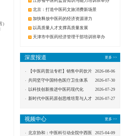
办
江苏省中医药监督知识与能力培训班举办
北京：打造中医药文旅消费新场景
加快释放中医药的经济资源潜力
茜)
以高质量人才支撑高质量发展
明
天津市中医药经济管理干部培训班举办
深度报道
更多 >>
【中医药普法专栏】销售中药饮片
2026-08-06
应告知煎服方法及注意事项
共同坚守中国特色医疗卫生体系
2026-07-30
以科技创新推进中医药现代化
2026-07-29
新时代中医药原创思维培育与人才
2026-07-27
发展路径探索
视频中心
更多 >>
北京协和：中医科引动全院中西医
2025-04-09