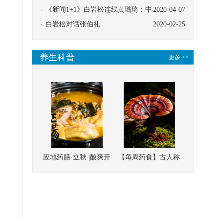
协同
《新闻1+1》白岩松连线黄璐琦：中
2020-04-07
医救治的临床效果
白岩松对话张伯礼
2020-02-25
养生科普
更多 >>
应地药膳·立秋 |酸爽开
【每周药食】古人称
胃，一口入魂！喝下
它为“仙草”，滋补强
这碗汤，滋阴润燥、
壮、培本固元
清热降火