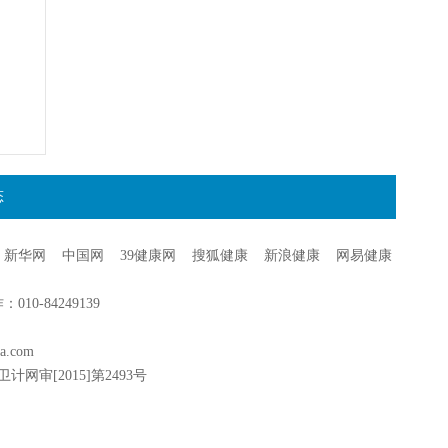
态
新华网
中国网
39健康网
搜狐健康
新浪健康
网易健康
0-84249139
a.com
卫计网审[2015]第2493号