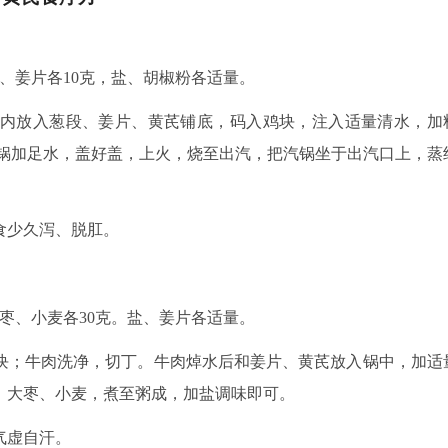
段、姜片各10克，盐、胡椒粉各适量。
汽锅内放入葱段、姜片、黄芪铺底，码入鸡块，注入适量清水，加
压锅加足水，盖好盖，上火，烧至出汽，把汽锅坐于出汽口上，蒸
食少久泻、脱肛。
大枣、小麦各30克。盐、姜片各适量。
块；牛肉洗净，切丁。牛肉焯水后和姜片、黄芪放入锅中，加适
、大枣、小麦，煮至粥成，加盐调味即可。
气虚自汗。