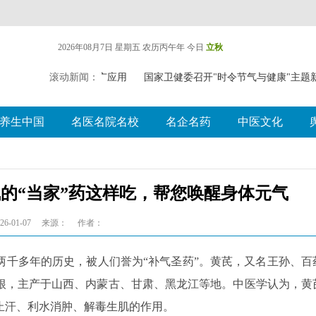
2026年08月7日 星期五
农历丙午年 今日
立秋
（壮瑶）药药膳食疗推广应用
滚动新闻：
国家卫健委召开"时令节气与健康"主题
养生中国
名医名院名校
名企名药
中医文化
的“当家”药这样吃，帮您唤醒身体元气
6-01-07
来源：
作者：
两千多年的历史，被人们誉为“补气圣药”。黄芪，又名王孙、百
根，主产于山西、内蒙古、甘肃、黑龙江等地。中医学认为，黄
止汗、利水消肿、解毒生肌的作用。