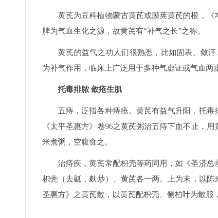
黄芪为豆科植物蒙古黄芪或膜荚黄芪的根，《
脾为气血生化之源，故黄芪有“补气之长”之称。
黄芪的益气之功人们很熟悉，比如固表、敛汗
为补气作用，临床上广泛用于多种气虚证或气血两
托毒排脓 敛疮生肌
五痔，泛指各种痔疮。黄芪有益气升阳，托毒
《太平圣惠方》卷96之黄芪粥治五痔下血不止，
米煮粥，空腹食之。
治痔疾，黄芪常配枳壳等药同用，如《圣济总
枳壳（去瓤，麸炒）、黄芪各一两。上为末，以陈
圣惠方》之黄芪散，以黄芪配枳壳、侧柏叶为散服