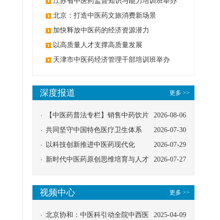
办
江苏省中医药监督知识与能力培训班举办
北京：打造中医药文旅消费新场景
加快释放中医药的经济资源潜力
以高质量人才支撑高质量发展
天津市中医药经济管理干部培训班举办
深度报道
更多 >>
【中医药普法专栏】销售中药饮片
2026-08-06
应告知煎服方法及注意事项
共同坚守中国特色医疗卫生体系
2026-07-30
以科技创新推进中医药现代化
2026-07-29
新时代中医药原创思维培育与人才
2026-07-27
发展路径探索
视频中心
更多 >>
北京协和：中医科引动全院中西医
2025-04-09