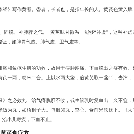
本经》写作黄耆。耆者，长者也，是指年长的人。黄芪色黄入脾
、固脱、补肺脾之气。 黄芪味甘微温，能够“补虚”，这种补虚
虚证，如脾胃气虚、肺气虚、卫气虚等。
排脓和敛疮生肌的功效，故用于痔肿疼痛、下血脱出之症有效。
用黄芪一两，粳米二合。上以水两大盏，煎黄芪取一盏半，去滓，
录》之必效丸，治气痔脱肛不收，或生鼠乳时复血出，久不愈，
米饭为丸，如梧桐子大。每服30丸，空心、食前米饮送下。《太
，治小儿痔疾，下血不止。
黄芪食疗方