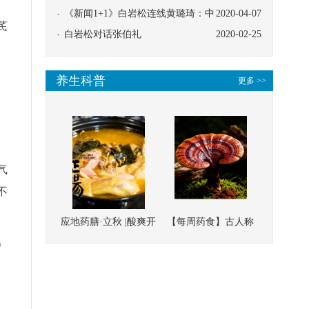
协同
《新闻1+1》白岩松连线黄璐琦：中
2020-04-07
黄芪
医救治的临床效果
白岩松对话张伯礼
2020-02-25
养生科普
更多 >>
气
不
应地药膳·立秋 |酸爽开
【每周药食】古人称
胃，一口入魂！喝下
它为“仙草”，滋补强
）
这碗汤，滋阴润燥、
壮、培本固元
清热降火