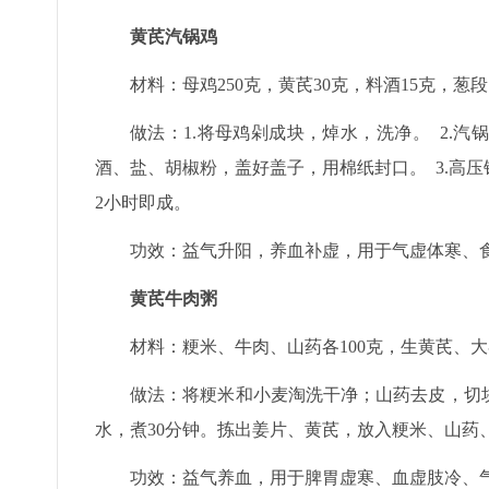
黄芪汽锅鸡
材料：母鸡250克，黄芪30克，料酒15克，葱
做法：1.将母鸡剁成块，焯水，洗净。 2.
酒、盐、胡椒粉，盖好盖子，用棉纸封口。 3.高
2小时即成。
功效：益气升阳，养血补虚，用于气虚体寒、
黄芪牛肉粥
材料：粳米、牛肉、山药各100克，生黄芪、
做法：将粳米和小麦淘洗干净；山药去皮，切
水，煮30分钟。拣出姜片、黄芪，放入粳米、山药
功效：益气养血，用于脾胃虚寒、血虚肢冷、