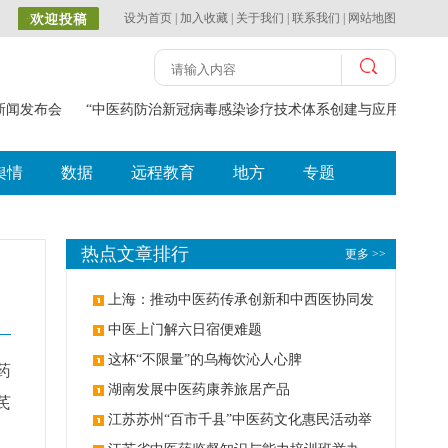
设为首页
|
加入收藏
|
关于我们
|
联系我们
|
网站地图
新闻发布会
“中医药防治新冠病毒感染诊疗技术体系创建与应用”获202
舆情
数据
远程教育
地方
专题
热点文章排行
更多 >>
上海：推动中医药传承创新和中西医协同发
展
中医上门解六日宿便难题
这杯“不限量”的乌梅饮沁人心脾
药
湖南发展中医药康养旅居产品
芪
江苏苏州“百市千县”中医药文化惠民活动举