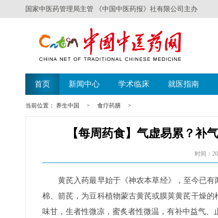
国家中医药管理局主管 《中国中医药报》社有限公司主办
遗失声明
广西举办比赛探索中
首页
新闻中心
学术临床
就医指南
当前位置：
养生中国
>
食疗药膳
>
【每周药食】气虚易累？补气
时间：202
黄芪入药最早始于《神农本草经》，至今已有
棉、箭芪，为豆科植物蒙古黄芪或膜荚黄芪干燥的
味甘，生者性微凉，蜜炙者性微温，有补中益气、