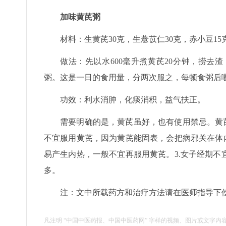
加味黄芪粥
材料：生黄芪30克，生薏苡仁30克，赤小豆1
做法：先以水600毫升煮黄芪20分钟，捞去
粥。这是一日的食用量，分两次服之，每顿食粥后
功效：利水消肿，化痰消积，益气扶正。
需要明确的是，黄芪虽好，也有使用禁忌。黄
不宜服用黄芪，因为黄芪能固表，会把病邪关在体
易产生内热，一般不宜再服用黄芪。3.女子经期
多。
注：文中所载药方和治疗方法请在医师指导下
凡注明 “中国中医药报、中国中医药网” 字样的视频、图片或文字内