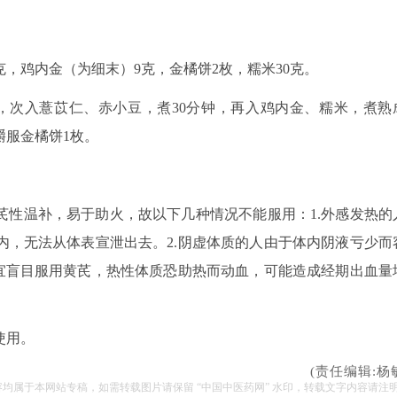
5克，鸡内金（为细末）9克，金橘饼2枚，糯米30克。
渣，次入薏苡仁、赤小豆，煮30分钟，再入鸡内金、糯米，煮熟
嚼服金橘饼1枚。
芪性温补，易于助火，故以下几种情况不能服用：1.外感发热的
内，无法从体表宣泄出去。2.阴虚体质的人由于体内阴液亏少而
不宜盲目服用黄芪，热性体质恐助热而动血，可能造成经期出血量
使用。
(责任编辑:杨
容均属于本网站专稿，如需转载图片请保留 “中国中医药网” 水印，转载文字内容请注