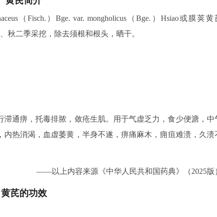
黄芪简介
us（Fisch.）Bge. var. mongholicus（Bge.）Hsiao或膜荚
ge.的干燥根。春、秋二季采挖，除去须根和根头，晒干。
行滞通痹，托毒排脓，敛疮生肌。用于气虚乏力，食少便溏，中
，内热消渴，血虚萎黄，半身不遂，痹痛麻木，痈疽难溃，久溃
——以上内容来源《中华人民共和国药典》（2025版
黄芪的功效