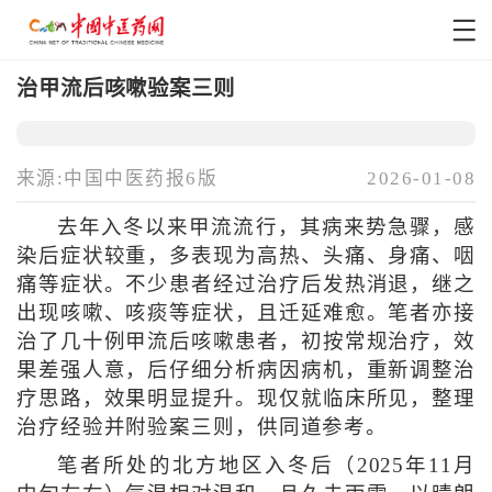
治甲流后咳嗽验案三则
来源:中国中医药报6版
2026-01-08
去年入冬以来甲流流行，其病来势急骤，感
染后症状较重，多表现为高热、头痛、身痛、咽
痛等症状。不少患者经过治疗后发热消退，继之
出现咳嗽、咳痰等症状，且迁延难愈。笔者亦接
治了几十例甲流后咳嗽患者，初按常规治疗，效
果差强人意，后仔细分析病因病机，重新调整治
疗思路，效果明显提升。现仅就临床所见，整理
治疗经验并附验案三则，供同道参考。
笔者所处的北方地区入冬后（2025年11月