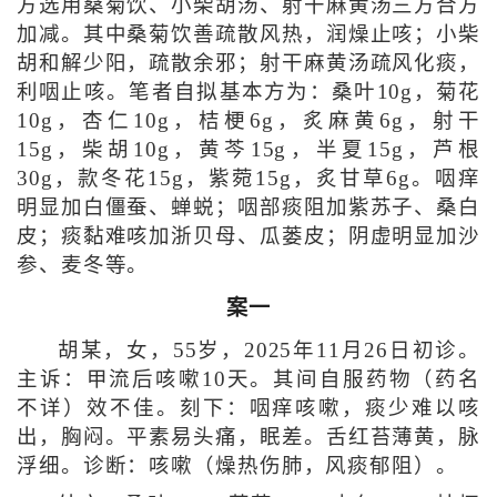
方选用桑菊饮、小柴胡汤、射干麻黄汤三方合方
加减。其中桑菊饮善疏散风热，润燥止咳；小柴
胡和解少阳，疏散余邪；射干麻黄汤疏风化痰，
利咽止咳。笔者自拟基本方为：桑叶10g，菊花
10g，杏仁10g，桔梗6g，炙麻黄6g，射干
15g，柴胡10g，黄芩15g，半夏15g，芦根
30g，款冬花15g，紫菀15g，炙甘草6g。咽痒
明显加白僵蚕、蝉蜕；咽部痰阻加紫苏子、桑白
皮；痰黏难咳加浙贝母、瓜蒌皮；阴虚明显加沙
参、麦冬等。
案一
胡某，女，55岁，2025年11月26日初诊。
主诉：甲流后咳嗽10天。其间自服药物（药名
不详）效不佳。刻下：咽痒咳嗽，痰少难以咳
出，胸闷。平素易头痛，眠差。舌红苔薄黄，脉
浮细。诊断：咳嗽（燥热伤肺，风痰郁阻）。