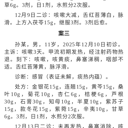
草6g。3剂，日1剂，水煎分2次服。
12月9日二诊：咳嗽大减，舌红苔薄白，脉
滑。上方入茯苓15g，继服3剂。3剂后愈。
案三
孙某，男，11岁，2025年12月10日初诊。
主诉：咳嗽3天。甲流初期发热，经注射药物热
退。刻下：咳嗽，咳黄痰，鼻塞涕稠，咽部不
适。舌红苔薄黄，脉浮滑。
诊断：感冒（表证未解，痰热内蕴）。
处方：金银花15g，连翘15g，黄芩15g，桑
叶10g，菊花10g，杏仁6g，桔梗6g，芦根
30g，石膏30g，知母10g，半夏10g，紫苏子
15g，款冬花15g，紫菀15g，辛夷10g，甘草
6g。3剂，日1剂，水煎分2次服。
12月13日二诊：未再发热，鼻塞消除，咳