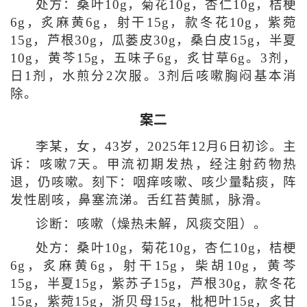
处方：桑叶10g，菊花10g，杏仁10g，桔梗
6g，炙麻黄6g，射干15g，款冬花10g，紫菀
15g，芦根30g，瓜蒌皮30g，桑白皮15g，半夏
10g，黄芩15g，五味子6g，炙甘草6g。3剂，
日1剂，水煎分2次服。3剂后咳嗽胸闷基本消
除。
案二
李某，女，43岁，2025年12月6日初诊。主
诉：咳嗽7天。甲流初期发热，经注射药物热
退，仍咳嗽。刻下：咽痒咳嗽、咳少量黏痰，阵
发性剧咳，鼻塞流涕。舌红苔黄腻，脉滑。
诊断：咳嗽（燥热未解，风痰交阻）。
处方：桑叶10g，菊花10g，杏仁10g，桔梗
6g，炙麻黄6g，射干15g，柴胡10g，黄芩
15g，半夏15g，紫苏子15g，芦根30g，款冬花
15g，紫菀15g，浙贝母15g，枇杷叶15g，炙甘