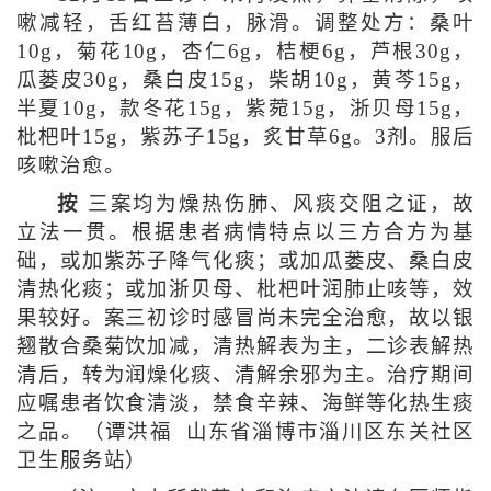
嗽减轻，舌红苔薄白，脉滑。调整处方：桑叶
10g，菊花10g，杏仁6g，桔梗6g，芦根30g，
瓜蒌皮30g，桑白皮15g，柴胡10g，黄芩15g，
半夏10g，款冬花15g，紫菀15g，浙贝母15g，
枇杷叶15g，紫苏子15g，炙甘草6g。3剂。服后
咳嗽治愈。
按
三案均为燥热伤肺、风痰交阻之证，故
立法一贯。根据患者病情特点以三方合方为基
础，或加紫苏子降气化痰；或加瓜蒌皮、桑白皮
清热化痰；或加浙贝母、枇杷叶润肺止咳等，效
果较好。案三初诊时感冒尚未完全治愈，故以银
翘散合桑菊饮加减，清热解表为主，二诊表解热
清后，转为润燥化痰、清解余邪为主。治疗期间
应嘱患者饮食清淡，禁食辛辣、海鲜等化热生痰
之品。（谭洪福 山东省淄博市淄川区东关社区
卫生服务站）