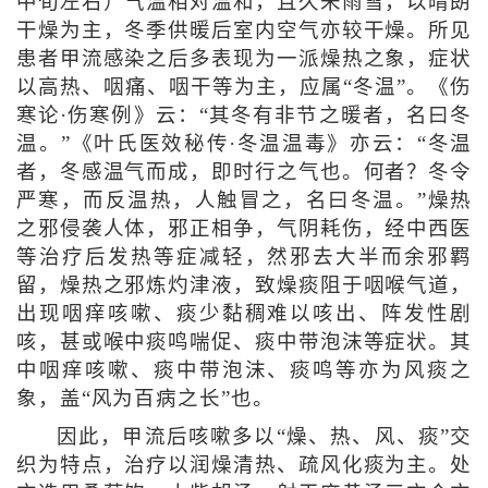
中旬左右）气温相对温和，且久未雨雪，以晴朗
干燥为主，冬季供暖后室内空气亦较干燥。所见
患者甲流感染之后多表现为一派燥热之象，症状
以高热、咽痛、咽干等为主，应属“冬温”。《伤
寒论·伤寒例》云：“其冬有非节之暖者，名曰冬
温。”《叶氏医效秘传·冬温温毒》亦云：“冬温
者，冬感温气而成，即时行之气也。何者？冬令
严寒，而反温热，人触冒之，名曰冬温。”燥热
之邪侵袭人体，邪正相争，气阴耗伤，经中西医
等治疗后发热等症减轻，然邪去大半而余邪羁
留，燥热之邪炼灼津液，致燥痰阻于咽喉气道，
出现咽痒咳嗽、痰少黏稠难以咳出、阵发性剧
咳，甚或喉中痰鸣喘促、痰中带泡沫等症状。其
中咽痒咳嗽、痰中带泡沫、痰鸣等亦为风痰之
象，盖“风为百病之长”也。
因此，甲流后咳嗽多以“燥、热、风、痰”交
织为特点，治疗以润燥清热、疏风化痰为主。处