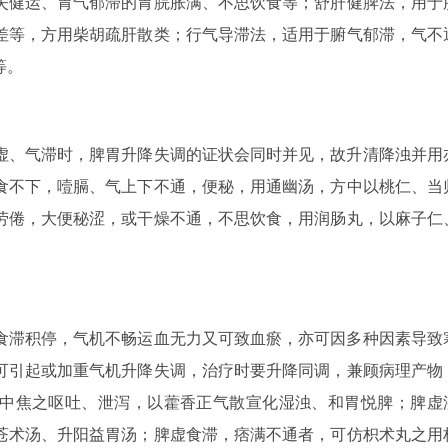
失健运、胃气郁滞的胃脘胀满、不思饮食等；舒肝健脾法，用于
差等，方用柴胡疏肝散类；行气导滞法，适用于腑气郁滞，气不
等。
虚、气滞时，脾胃升降失调的证状会同时并见，故升清降浊并用
食不下，噎膈、气上下不通，便秘，用通幽汤，方中以桃仁、当
劳倦，大便秘涩，或干燥不通，不思饮食，用润肠丸，以麻子仁
。
食滞积停，气机不畅运血无力又可致血瘀，亦可因多种因素导致
可引起或加重气机升降失调，治疗时要升降同调，兼顾病理产物
困中焦之呕吐、泄泻，以藿香正气散宣化湿浊、和胃悦脾；脾虚
苍术汤、升阳益胃汤；脾虚食滞，痞满不通者，可仿枳术丸之用