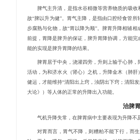
脾气主升清，是指水谷精微等营养物质的吸收
故“脾以升为健”。胃气主降，是指由口腔经食管
步腐熟与化物，故“胃以降为顺”。脾胃升降相辅
前提，胃降是脾升的保证，脾升胃降协调，方能完
能的实现是脾升胃降的结果。
脾胃居于中央，浇灌四旁，升则上输于心肺，
活动，为和济水火（肾心）之机，升降金木（肺肝
健运，才能维持“清阳出上窍，浊阴出下窍；清阳发
大论》）等人体的正常的升降出入功能。
治脾
气机升降失常，在脾胃病中主要表现为升降不
对胃而言，胃气不降，则糟粕不能下行，而生