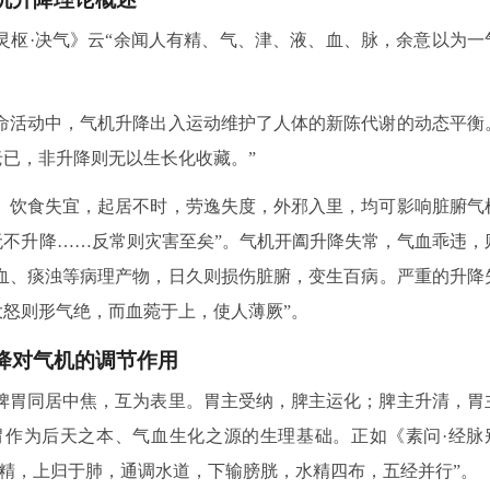
灵枢·决气》云“余闻人有精、气、津、液、血、脉，余意以为一
命活动中，气机升降出入运动维护了人体的新陈代谢的动态平衡
老已，非升降则无以生长化收藏。”
、饮食失宜，起居不时，劳逸失度，外邪入里，均可影响脏腑气
无不升降……反常则灾害至矣”。气机开阖升降失常，气血乖违，
血、痰浊等病理产物，日久则损伤脏腑，变生百病。严重的升降
大怒则形气绝，而血菀于上，使人薄厥”。
降对气机的调节作用
脾胃同居中焦，互为表里。胃主受纳，脾主运化；脾主升清，胃
作为后天之本、气血生化之源的生理基础。正如《素问·经脉
精，上归于肺，通调水道，下输膀胱，水精四布，五经并行”。