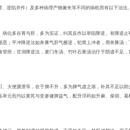
滞、逆陷并作）及多种病理产物兼夹等不同的病机而有以下治法
。病位多在胃与肝，多为实证，纠其反作以举陷降逆。有降逆止
呕恶；平冲降逆法如奔豚气肝气横逆，犯胃上冲者，用奔豚汤；
食管癌；甘润降逆法，麦门冬汤、竹叶石膏汤治疗于阴虚不足，
肛、大便溏泄等，在于脾不升，多为脾气虚之渐，补其不足以助
岳举元煎均以黄芪与党参健脾益气，配升浮药如升麻、柴胡、葛