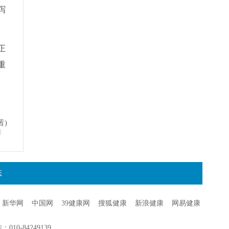
泻
正
重
茜)
明
态
新华网
中国网
39健康网
搜狐健康
新浪健康
网易健康
0-84249139