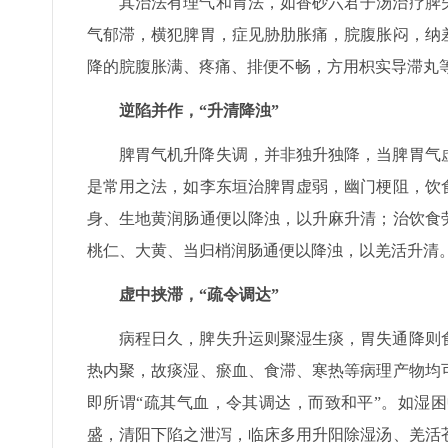
其治法有理气和胃法，如香砂六君子汤治疗脾
气郁滞，横犯脾胃，症见胁肋胀痛，脘腹胀闷，纳
降的脘腹胀满、疼痛、排便不畅，方用枳实导滞丸
逆陷并作，“升清降浊”
脾胃气机升降失调，并非独升独降，当脾胃气
是常用之法，如李东垣治脾胃虚弱，幽门梗阻，饮
身、生地黄润肠通便以降浊，以升麻升清；治饮食
桃仁、大黄、当归梢润肠通便以降浊，以羌活升清
虚中挟滞，“疏令调达”
病程日久，脾失升运则聚湿生痰，胃失通降则
热内聚，故痰湿、瘀血、食滞、寒热等病理产物均
即所谓“疏其气血，令其调达，而致和平”。如湿
盛，清阳下陷之泄泻，临床多用升阳除湿汤、羌活