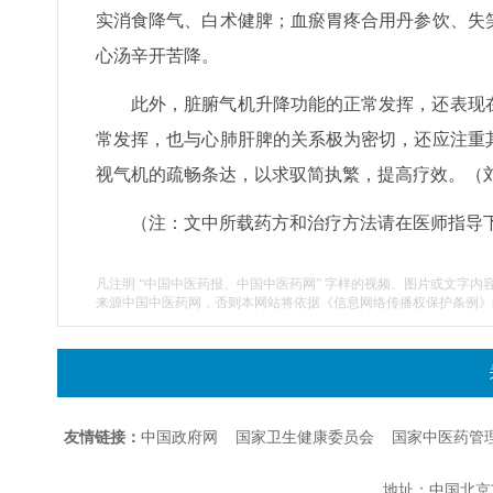
实消食降气、白术健脾；血瘀胃疼合用丹参饮、失
心汤辛开苦降。
此外，脏腑气机升降功能的正常发挥，还表现
常发挥，也与心肺肝脾的关系极为密切，还应注重
视气机的疏畅条达，以求驭简执繁，提高疗效。（
（注：文中所载药方和治疗方法请在医师指导
凡注明 “中国中医药报、中国中医药网” 字样的视频、图片或文字内
来源中国中医药网，否则本网站将依据《信息网络传播权保护条例》
友情链接：
中国政府网
国家卫生健康委员会
国家中医药管
地址：中国北京市朝