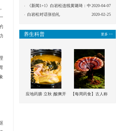
协同
《新闻1+1》白岩松连线黄璐琦：中
2020-04-07
，
医救治的临床效果
白岩松对话张伯礼
2020-02-25
一
的
养生科普
更多 >>
功
理
胃
象
应地药膳·立秋 |酸爽开
【每周药食】古人称
胃，一口入魂！喝下
它为“仙草”，滋补强
这碗汤，滋阴润燥、
壮、培本固元
清热降火
呕