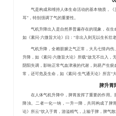
气是构成和维持人体生命活动的基本物质，《
耳”，特别强调了气的重要性。
气机升降出入是自然界普遍存在的现象，在生
如《素问·六微旨大论》曰：“非出入则无以生长壮
气机升降，全赖脏腑之气正常，大凡七情内伤
升降，如《素问·六微旨大论》所载“故无不出入，
阴阳失调，影响正常气血津液的代谢，则易产生瘀
常，还可危及生命，如《素问·生气通天论》所言“
脾升胃
在人体气机升降中，脾胃发挥了重要的作用。
降浊。二者一化一纳，一升一降，共同构成了脾胃
论》所云“饮入于胃，游溢精气，上输于脾，脾气散