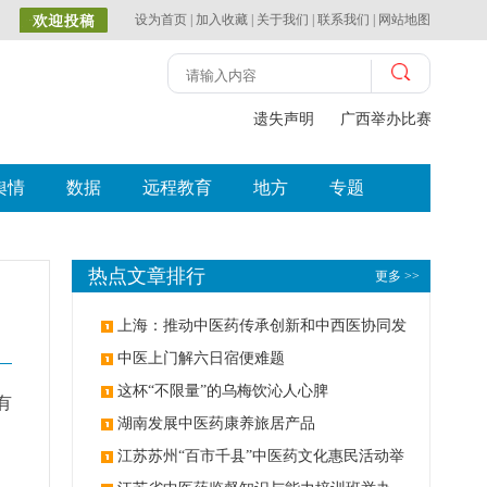
设为首页
|
加入收藏
|
关于我们
|
联系我们
|
网站地图
遗失声明
广西举办比赛探索中（
舆情
数据
远程教育
地方
专题
热点文章排行
更多 >>
上海：推动中医药传承创新和中西医协同发
展
中医上门解六日宿便难题
这杯“不限量”的乌梅饮沁人心脾
有
湖南发展中医药康养旅居产品
江苏苏州“百市千县”中医药文化惠民活动举