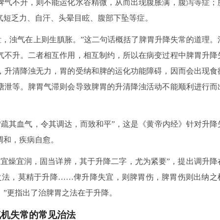
脾气不升，则不能运化水谷精微，从而出现腹胀满，腹泻等症；
气短乏力、自汗、头晕目眩、腹部下坠等症。
泄，浊气在上则生䐜胀。”这二句话概括了脾胃升降失常的道理。
气不升。二者相互作用，相互制约，所以在病变过程中脾胃升降
，升清降浊无力，胃的受纳和脾的运化功能障碍，因而会出现食
溏泄等。脾胃气滞则会导致脾胃的升清降浊活动不能顺利进行而
”“疏其血气，令其调达，而致和平”，这是《黄帝内经》针对升降
调和，疾病自愈。
，宜燥宜润，固当详辨，其于升降二字，尤为紧要”，提出调升降
之法，莫精于升降……俾升降失宜，则脾胃伤，脾胃伤则出纳之
。”更指出了治脾胃之法在于升降。
气机失常的常见治法