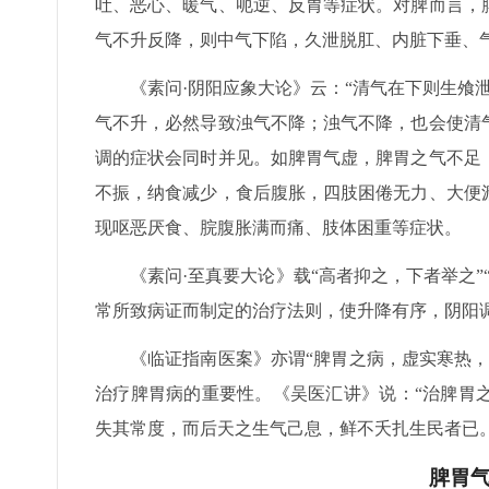
吐、恶心、暖气、呃逆、反胃等症状。对脾而言，
气不升反降，则中气下陷，久泄脱肛、内脏下垂、
《素问·阴阳应象大论》云：“清气在下则生飧
气不升，必然导致浊气不降；浊气不降，也会使清
调的症状会同时并见。如脾胃气虚，脾胃之气不足
不振，纳食减少，食后腹胀，四肢困倦无力、大便
现呕恶厌食、脘腹胀满而痛、肢体困重等症状。
《素问·至真要大论》载“高者抑之，下者举之
常所致病证而制定的治疗法则，使升降有序，阴阳
《临证指南医案》亦谓“脾胃之病，虚实寒热
治疗脾胃病的重要性。《吴医汇讲》说：“治脾胃
失其常度，而后天之生气己息，鲜不夭扎生民者已
脾胃