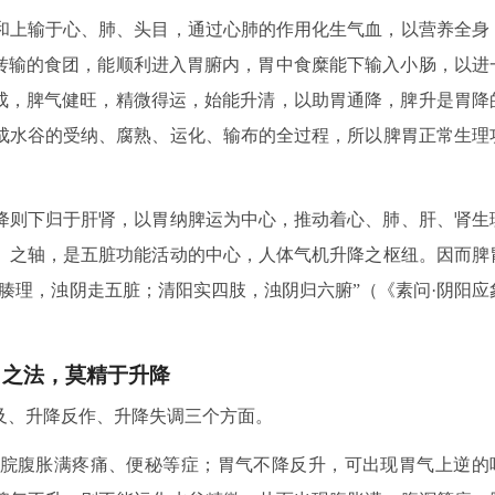
和上输于心、肺、头目，通过心肺的作用化生气血，以营养全身
所转输的食团，能顺利进入胃腑内，胃中食糜能下输入小肠，以进
相成，脾气健旺，精微得运，始能升清，以助胃通降，脾升是胃降
成水谷的受纳、腐熟、运化、输布的全过程，所以脾胃正常生理
降则下归于肝肾，以胃纳脾运为中心，推动着心、肺、肝、肾生
）之轴，是五脏功能活动的中心，人体气机升降之枢纽。因而脾
腠理，浊阴走五脏；清阳实四肢，浊阴归六腑”（《素问·阴阳应
胃之法，莫精于升降
及、升降反作、升降失调三个方面。
脘腹胀满疼痛、便秘等症；胃气不降反升，可出现胃气上逆的