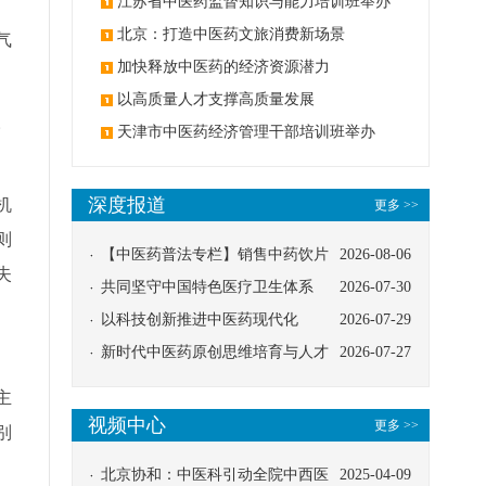
办
江苏省中医药监督知识与能力培训班举办
北京：打造中医药文旅消费新场景
气
加快释放中医药的经济资源潜力
以高质量人才支撑高质量发展
。
天津市中医药经济管理干部培训班举办
深度报道
机
更多 >>
则
【中医药普法专栏】销售中药饮片
2026-08-06
失
应告知煎服方法及注意事项
共同坚守中国特色医疗卫生体系
2026-07-30
以科技创新推进中医药现代化
2026-07-29
新时代中医药原创思维培育与人才
2026-07-27
发展路径探索
主
视频中心
更多 >>
别
北京协和：中医科引动全院中西医
2025-04-09