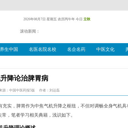
2026年08月7日 星期五
农历丙午年 今日
立秋
滚动新闻：
养生中国
名医名院名校
名企名药
中医文化
机升降论治脾胃病
来源：中国中医药报5版
作者：刘运磊
有充实，脾胃作为中焦气机升降之枢纽，不但对调畅全身气机具
失常，笔者学习相关典籍，浅识如下。
机升降理论概述