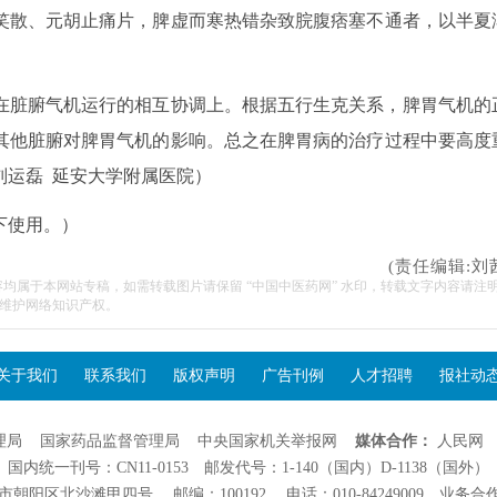
笑散、元胡止痛片，脾虚而寒热错杂致脘腹痞塞不通者，以半夏
在脏腑气机运行的相互协调上。根据五行生克关系，脾胃气机的
其他脏腑对脾胃气机的影响。总之在脾胃病的治疗过程中要高度
刘运磊 延安大学附属医院）
下使用。）
(责任编辑:刘
容均属于本网站专稿，如需转载图片请保留 “中国中医药网” 水印，转载文字内容请注
维护网络知识产权。
关于我们
联系我们
版权声明
广告刊例
人才招聘
报社动
理局
国家药品监督管理局
中央国家机关举报网
媒体合作：
人民网
国内统一刊号：CN11-0153 邮发代号：1-140（国内）D-1138（国外）
阳区北沙滩甲四号 邮编：100192 电话：010-84249009 业务合作：01