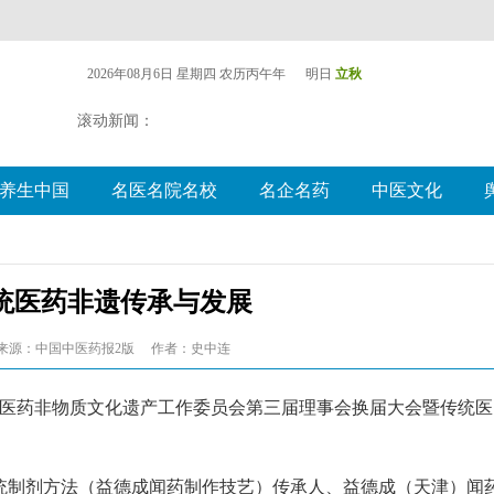
2026年08月6日 星期四
农历丙午年 明日
立秋
滚动新闻：
养生中国
名医名院名校
名企名药
中医文化
统医药非遗传承与发展
来源：中国中医药报2版
作者：史中连
统医药非物质文化遗产工作委员会第三届理事会换届大会暨传统医
统制剂方法（益德成闻药制作技艺）传承人、益德成（天津）闻