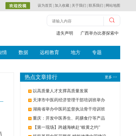
设为首页
|
加入收藏
|
关于我们
|
联系我们
|
网站地图
遗失声明
广西举办比赛探索中（壮瑶
舆情
数据
远程教育
地方
专题
热点文章排行
更多 >>
以高质量人才支撑高质量发展
天津市中医药经济管理干部培训班举办
湖南省举办中医药监督执法骨干培训班
重庆：开发中医养生、药膳食疗等产品
【第一现场】跨越海峡赴“岐黄之约”
药