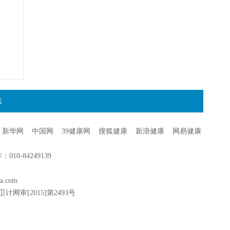
态
新华网
中国网
39健康网
搜狐健康
新浪健康
网易健康
0-84249139
a.com
卫计网审[2015]第2493号