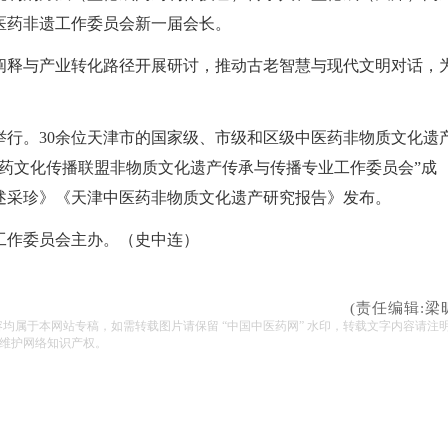
医药非遗工作委员会新一届会长。
阐释与产业转化路径开展研讨，推动古老智慧与现代文明对话，
举行。30余位天津市的国家级、市级和区级中医药非物质文化遗
药文化传播联盟非物质文化遗产传承与传播专业工作委员会”成
述采珍》《天津中医药非物质文化遗产研究报告》发布。
工作委员会主办。（史中连）
(责任编辑:梁
容均属于本网站专稿，如需转载图片请保留 “中国中医药网” 水印，转载文字内容请注
维护网络知识产权。