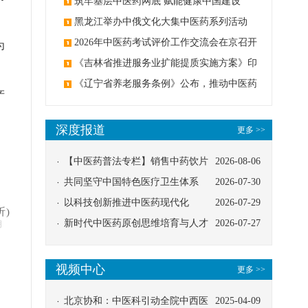
筑牢基层中医药网底 赋能健康中国建设
黑龙江举办中俄文化大集中医药系列活动
2026年中医药考试评价工作交流会在京召开
为
《吉林省推进服务业扩能提质实施方案》印
发：创建中医类国家医学中心
《辽宁省养老服务条例》公布，推动中医药
产
与养老融合发展
深度报道
更多 >>
【中医药普法专栏】销售中药饮片
2026-08-06
应告知煎服方法及注意事项
共同坚守中国特色医疗卫生体系
2026-07-30
以科技创新推进中医药现代化
2026-07-29
昕)
新时代中医药原创思维培育与人才
2026-07-27
明
发展路径探索
视频中心
更多 >>
北京协和：中医科引动全院中西医
2025-04-09