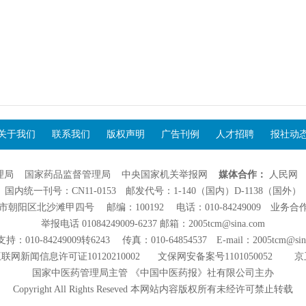
关于我们
联系我们
版权声明
广告刊例
人才招聘
报社动
理局
国家药品监督管理局
中央国家机关举报网
媒体合作：
人民网
国内统一刊号：CN11-0153 邮发代号：1-140（国内）D-1138（国外）
阳区北沙滩甲四号 邮编：100192 电话：010-84249009 业务合作：01
举报电话 01084249009-6237 邮箱：2005tcm@sina.com
：010-84249009转6243 传真：010-64854537 E-mail：2005tcm@sin
联网新闻信息许可证10120210002
文保网安备案号1101050052
京
国家中医药管理局主管 《中国中医药报》社有限公司主办
Copyright All Rights Reseved 本网站内容版权所有未经许可禁止转载