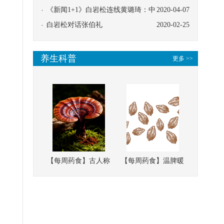
协同
《新闻1+1》白岩松连线黄璐琦：中
2020-04-07
医救治的临床效果
白岩松对话张伯礼
2020-02-25
养生科普
更多 >>
【每周药食】古人称
【每周药食】温脾暖
它为“仙草”，滋补强
肾、固精缩尿，这味
壮、培本固元
南方本草的种子，药
食同源有讲究