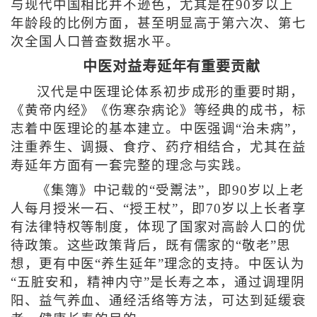
与现代中国相比并不逊色，尤其是在90岁以上
年龄段的比例方面，甚至明显高于第六次、第七
次全国人口普查数据水平。
中医对益寿延年有重要贡献
汉代是中医理论体系初步成形的重要时期，
《黄帝内经》《伤寒杂病论》等经典的成书，标
志着中医理论的基本建立。中医强调“治未病”，
注重养生、调摄、食疗、药疗相结合，尤其在益
寿延年方面有一套完整的理念与实践。
《集簿》中记载的“受鬻法”，即90岁以上老
人每月授米一石、“授王杖”，即70岁以上长者享
有法律特权等制度，体现了国家对高龄人口的优
待政策。这些政策背后，既有儒家的“敬老”思
想，更有中医“养生延年”理念的支持。中医认为
“五脏安和，精神内守”是长寿之本，通过调理阴
阳、益气养血、通经活络等方法，可达到延缓衰