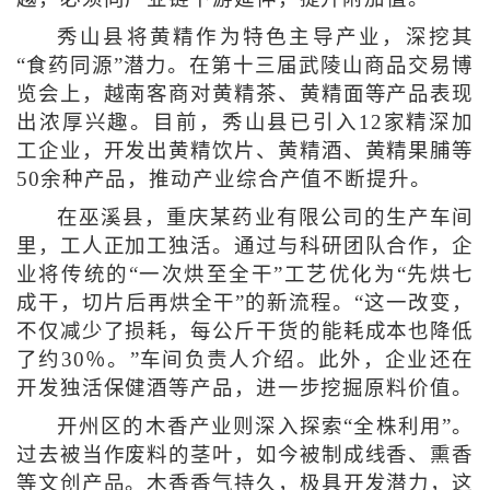
秀山县将黄精作为特色主导产业，深挖其
“食药同源”潜力。在第十三届武陵山商品交易博
览会上，越南客商对黄精茶、黄精面等产品表现
出浓厚兴趣。目前，秀山县已引入12家精深加
工企业，开发出黄精饮片、黄精酒、黄精果脯等
50余种产品，推动产业综合产值不断提升。
在巫溪县，重庆某药业有限公司的生产车间
里，工人正加工独活。通过与科研团队合作，企
业将传统的“一次烘至全干”工艺优化为“先烘七
成干，切片后再烘全干”的新流程。“这一改变，
不仅减少了损耗，每公斤干货的能耗成本也降低
了约30％。”车间负责人介绍。此外，企业还在
开发独活保健酒等产品，进一步挖掘原料价值。
开州区的木香产业则深入探索“全株利用”。
过去被当作废料的茎叶，如今被制成线香、熏香
等文创产品。木香香气持久，极具开发潜力，这