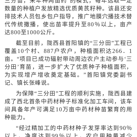
三分苗，来年种两亩药”的模式，每年选取一定
数量的种植户发放精选优质黄芪籽种。该县还安
排技术人员包乡包户指导，推广地膜穴播技术替
代传统撒播，使出苗率提升至80％以上，亩产
达800至1000公斤。
截至目前，陇西县首阳镇的“三分田”工程已
覆盖10个村、887户农户，种植面积达266．1
亩。“项目已成功辐射带动周边农户主动参与‘三
分田’育苗，进一步扩大了优质种子种植面积，
为实现增产增收奠定基础。”首阳镇党委副书
记、镇长张峰说。
为保障“三分田”工程的顺利实施，陇西县建
成了西北首条中药材种子标准化加工车间，该车
间具备年产可满足10万亩中药材种苗繁育的用
种能力。
“经过精加工的中药材种子发芽率达到90％
以上，净度达到99％以上，农户用种量减少