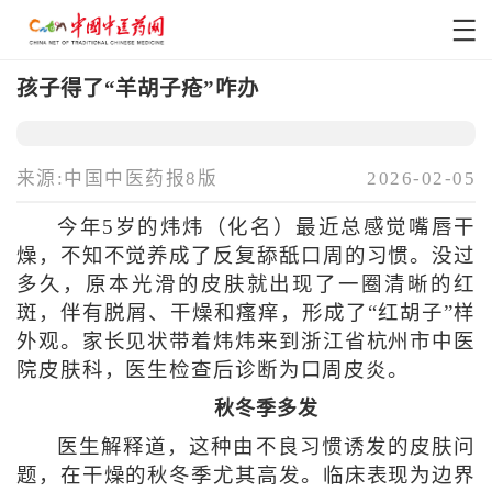
孩子得了“羊胡子疮”咋办
来源:中国中医药报8版
2026-02-05
今年5岁的炜炜（化名）最近总感觉嘴唇干
燥，不知不觉养成了反复舔舐口周的习惯。没过
多久，原本光滑的皮肤就出现了一圈清晰的红
斑，伴有脱屑、干燥和瘙痒，形成了“红胡子”样
外观。家长见状带着炜炜来到浙江省杭州市中医
院皮肤科，医生检查后诊断为口周皮炎。
秋冬季多发
医生解释道，这种由不良习惯诱发的皮肤问
题，在干燥的秋冬季尤其高发。临床表现为边界