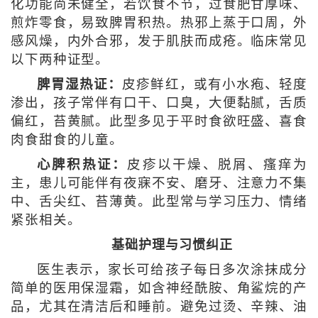
化功能尚未健全，若饮食不节，过食肥甘厚味、
煎炸零食，易致脾胃积热。热邪上蒸于口周，外
感风燥，内外合邪，发于肌肤而成疮。临床常见
以下两种证型。
脾胃湿热证：
皮疹鲜红，或有小水疱、轻度
渗出，孩子常伴有口干、口臭，大便黏腻，舌质
偏红，苔黄腻。此型多见于平时食欲旺盛、喜食
肉食甜食的儿童。
心脾积热证：
皮疹以干燥、脱屑、瘙痒为
主，患儿可能伴有夜寐不安、磨牙、注意力不集
中、舌尖红、苔薄黄。此型常与学习压力、情绪
紧张相关。
基础护理与习惯纠正
医生表示，家长可给孩子每日多次涂抹成分
简单的医用保湿霜，如含神经酰胺、角鲨烷的产
品，尤其在清洁后和睡前。避免过烫、辛辣、油