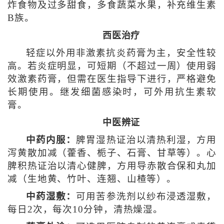
炸食物及过多甜食，多食蔬菜水果，补充维生素
B族。
西医治疗
轻症以外用非激素抗炎药膏为主，安全性较
高。若炎症明显，可短期（不超过一周）使用弱
效激素药膏，但需在医生指导下进行，严格避免
长期使用。继发细菌感染时，可外用抗生素软
膏。
中医辨证
中药内服：
脾胃湿热证治以清热利湿，方用
泻黄散加减（藿香、栀子、石膏、甘草等）。心
脾积热证治以清心健脾，方用导赤散合保和丸加
减（生地黄、竹叶、连翘、山楂等）。
中药湿敷：
可用苦参洗剂以纱布浸透湿敷，
每日2次，每次10分钟，清热燥湿。