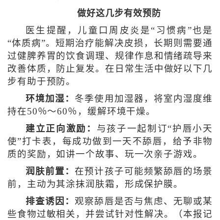
做好这几步有效预防
医生提醒，儿童口周皮炎是“习惯病”也是
“体质病”。短期治疗能解决皮损，长期则需要通
过健脾养胃的饮食调理、规律作息和情绪疏导来
改善体质，防止复发。在日常生活中做好以下几
步有助于预防。
环境加湿：
冬季使用加湿器，将室内湿度维
持在50％～60％，缓解环境干燥。
建立正向激励：
与孩子一起制订“护唇小天
使”打卡表，每成功做到一天不舔唇，给予非物
质的奖励，如讲一个故事、玩一次亲子游戏。
润肤前置：
在预计孩子可能频繁舔唇的场景
前，主动为其涂抹润肤霜，形成保护膜。
排查诱因：
观察舔唇是否与焦虑、无聊或某
些食物过敏相关，并尝试针对性解决。（本报记