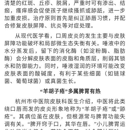
清楚的红斑、丘疹、脱屑，严重时可有渗出、结
痂，瘙痒感会促使孩子继续搔抓或舔舐，进一步
加重皮损。治疗原则首先是纠正舔唇习惯，并配
合修复皮肤屏障、抗炎等对症处理。
从现代医学看，口周皮炎的发生主要与皮肤
屏障功能破坏和局部微生态失衡有关。唾液中的
水分蒸发后，留下的消化酶（如淀粉酶、脂肪
酶）会分解皮肤表面的皮脂和角质层，削弱其锁
水和防御能力。同时，唾液湿润的环境可能改变
皮肤表面的酸碱度，有利于某些细菌（如链球
菌、葡萄球菌）或真菌生长。
“羊胡子疮”多属脾胃有热
杭州市中医院皮肤科医生介绍，中医将此类
绕口唇而发的皮炎形象地称为“羊胡子疮”或“舔
疮”。其病位虽在皮肤，但根源常与脾胃功能失
调有关。“脾开窍于口，其华在唇。”小儿脾胃运