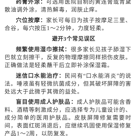
药膏外涂：
可选用医院自制的黄连膏或青黛
散油调外涂，清热解毒，润肤止痒。
穴位按摩：
家长可每日为孩子按摩足三里、
合谷，每穴按压1～2分钟，力度轻柔。
避开3个常见误区
频繁使用湿巾擦拭：
很多家长见孩子舔湿下
巴就立刻擦干，反复的物理摩擦同样损伤皮肤。
正确做法是轻柔蘸干后立即补涂保湿霜。
迷信口水能治疗：
民间有“口水能消炎”的说
法。唾液虽有轻微抗菌成分，但其破坏屏障的害
处远大于此微乎其微的益处。
盲目使用成人护肤品：
成人护肤品可能含香
料、酒精等刺激成分，应选择专为儿童设计的、
成分简单的医用护肤品。皮肤屏障修复需要时
间，表面红斑消退后，应继续巩固使用保湿修复
产品1～2周，以防复发。