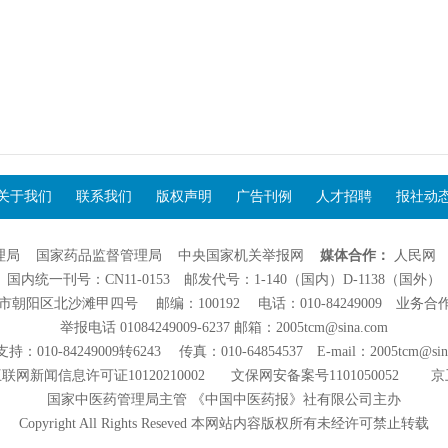
关于我们
联系我们
版权声明
广告刊例
人才招聘
报社动
理局
国家药品监督管理局
中央国家机关举报网
媒体合作：
人民网
国内统一刊号：CN11-0153 邮发代号：1-140（国内）D-1138（国外）
阳区北沙滩甲四号 邮编：100192 电话：010-84249009 业务合作：01
举报电话 01084249009-6237 邮箱：2005tcm@sina.com
：010-84249009转6243 传真：010-64854537 E-mail：2005tcm@sin
联网新闻信息许可证10120210002
文保网安备案号1101050052
京
国家中医药管理局主管 《中国中医药报》社有限公司主办
Copyright All Rights Reseved 本网站内容版权所有未经许可禁止转载