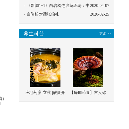
协同
《新闻1+1》白岩松连线黄璐琦：中
2020-04-07
医救治的临床效果
白岩松对话张伯礼
2020-02-25
养生科普
更多 >>
应地药膳·立秋 |酸爽开
【每周药食】古人称
晴)
胃，一口入魂！喝下
它为“仙草”，滋补强
明
这碗汤，滋阴润燥、
壮、培本固元
清热降火