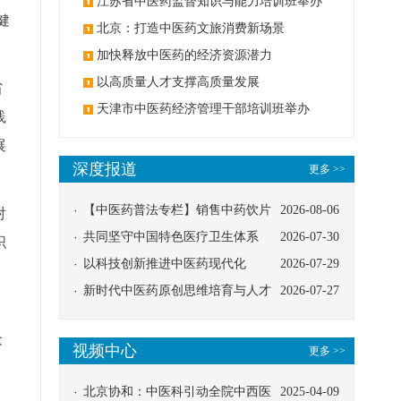
办
江苏省中医药监督知识与能力培训班举办
健
北京：打造中医药文旅消费新场景
加快释放中医药的经济资源潜力
以高质量人才支撑高质量发展
省
天津市中医药经济管理干部培训班举办
践
展
深度报道
更多 >>
【中医药普法专栏】销售中药饮片
2026-08-06
对
应告知煎服方法及注意事项
共同坚守中国特色医疗卫生体系
2026-07-30
织
以科技创新推进中医药现代化
2026-07-29
新时代中医药原创思维培育与人才
2026-07-27
发展路径探索
众
视频中心
更多 >>
北京协和：中医科引动全院中西医
2025-04-09