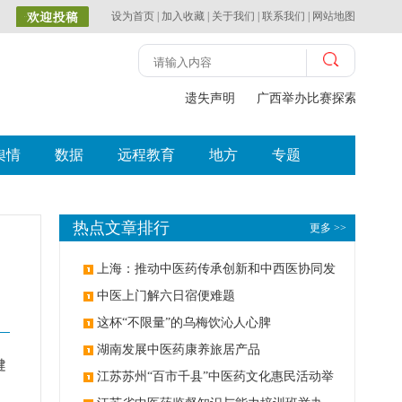
设为首页
|
加入收藏
|
关于我们
|
联系我们
|
网站地图
遗失声明
广西举办比赛探索中（壮
舆情
数据
远程教育
地方
专题
热点文章排行
更多 >>
上海：推动中医药传承创新和中西医协同发
展
中医上门解六日宿便难题
这杯“不限量”的乌梅饮沁人心脾
湖南发展中医药康养旅居产品
健
江苏苏州“百市千县”中医药文化惠民活动举