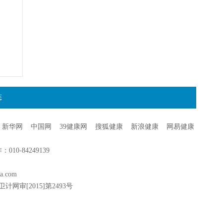
态
新华网
中国网
39健康网
搜狐健康
新浪健康
网易健康
0-84249139
a.com
卫计网审[2015]第2493号