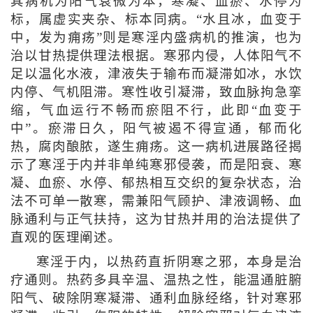
其病机为阳气衰微为本，寒凝、血瘀、水停为
标，属虚实夹杂、标本同病。“水且冰，血变于
中，发为痈疡”则是寒淫内盛病机的推演，也为
治以甘热提供理法根据。寒邪内侵，人体阳气不
足以温化水液，津液失于输布而凝滞如冰，水饮
内停、气机阻滞。寒性收引凝滞，致血脉拘急挛
缩，气血运行不畅而瘀阻不行，此即“血变于
中”。瘀滞日久，阳气被遏不得宣通，郁而化
热，腐肉酿脓，遂生痈疡。这一病机进展路径揭
示了寒淫于内并非单纯寒邪侵袭，而是阳衰、寒
凝、血瘀、水停、郁热相互交织的复杂状态，治
法不可单一散寒，需兼阳气顾护、津液调畅、血
脉通利与正气扶持，这为甘热并用的治法提供了
直观的医理阐述。
寒淫于内，以热药直折阴寒之邪，本身是治
疗通则。热药多具辛温、温热之性，能温通脏腑
阳气、破除阴寒凝滞、通利血脉经络，针对寒邪