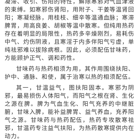
凝滞、收引、伤阳的特性，解除寒邪对气血津液
的束缚。如寒邪伤肾阳，用附子、干姜等温肾回
阳；寒凝经脉，用桂枝、细辛等温通血脉；寒滞
脾胃，用高良姜、胡椒等温中散寒。但纯用热药
存在着明显的局限性，热药多辛燥刚烈，易耗伤
中气、灼伤阴液，且寒淫于内多伴阳气亏虚，单
纯祛邪难以拔除病根。因此，必须配伍甘味药，
方能顾护正气、调和药性。
甘味药与热药相须为用，其作用围绕扶阳、
护中、通脉、和使，属于治寒以热的相须配伍。
其一，甘温益气，图扶阳固本。寒邪为阴
邪，最易损伤人体阳气，而阳气之根在肾、生化
之源在脾。脾为气血生化、阳气充养的中继脏
腑，甘味入脾，能补益脾胃、益气养血，充养阳
气之源。甘味药与热药配伍，热药专攻散寒祛
邪，甘温药专注益气扶阳，为热药散寒提供内在
动力。