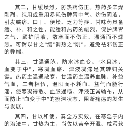
其二，甘缓燥烈，防热药伤正。热药多辛燥
刚烈，纯用或重用易耗伤脾胃中气、灼伤阴液，
引发脘痞、口干、便燥、乏力等症。甘味药具备
缓、补、和之性，能缓和热药的峻烈，保护脾胃
之气、顾护阴液，散寒而不伤正、温通而不燥
烈。可谓以甘之“缓”调热之“刚”，避免祛邪伤正
的弊端。
其三，甘温通脉，防水冰血变。“水且冰，
血变于中”，寒凝血瘀、津液凝滞是其转归关
键。热药主温通散寒，甘温药主温养血脉、补益
气血，二者相伍，温阳而不耗血、益气而能行
滞，使寒凝得散、血脉通畅、津液正常输布，从
而防止“血变于中”的瘀滞状态，阻断痈疡的发生
与发展。
其四，甘以和使，奏全方实效。在寒淫于内
的治法中，甘热为主，尚佐以苦辛开泄、咸泻软