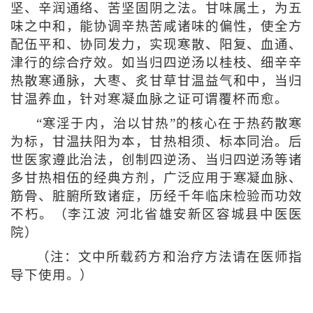
坚、辛润通络、苦坚固阴之法。甘味属土，为五
味之中和，能协调辛热苦咸诸味的偏性，使全方
配伍平和、协同发力，实现寒散、阳复、血通、
津行的综合疗效。如当归四逆汤以桂枝、细辛辛
热散寒通脉，大枣、炙甘草甘温益气和中，当归
甘温养血，针对寒凝血脉之证可谓覆杯而愈。
“寒淫于内，治以甘热”的核心在于热药散寒
为标，甘温扶阳为本，甘热相须、标本同治。后
世医家遵此治法，创制四逆汤、当归四逆汤等诸
多甘热相伍的经典方剂，广泛应用于寒凝血脉、
筋骨、脏腑所致诸症，历经千年临床检验而功效
不朽。（
李江波 河北省雄安新区容城县中医医
院
）
（注：文中所载药方和治疗方法请在医师指
导下使用。）