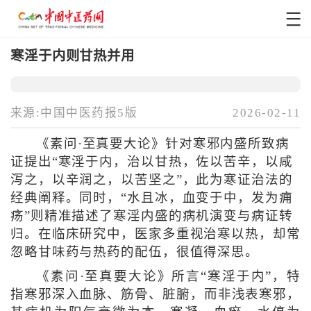
寒淫于内则甘热并用
来源:中国中医药报5版
2026-02-11
《素问·至真要大论》针对寒邪内盛所致病
证提出“寒淫于内，治以甘热，佐以苦辛，以咸
泻之，以辛润之，以苦坚之”，此为寒证治法的
经典阐释。同时，“水且冰，血变于中，发为痈
疡”则精准描述了寒淫内盛的病机演变与病证转
归。在临床研究中，医家多重视治寒以热，却常
忽略甘味药与热药的配伍，很值得深思。
《素问·至真要大论》所言“寒淫于内”，特
指寒邪深入血脉、筋骨、脏腑，而非浅表寒邪，