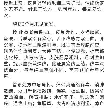
接近正常，仅鼻翼轻微毛细血管扩张，情绪稳定
时无不适。继服三诊方，巩固疗效，每周复诊1
次。
随访3个月未见复发。
按
此患者病程5年，反复发作，皮损暗紫、
坚硬，舌质紫暗有瘀点，舌下络脉青紫迂曲，脉
沉涩，提示瘀血阻滞肌腠。既往有丘疹脓疱史，
现仍伴灼热刺痛，大便干结、小便短赤，提示郁
热化燥，热毒未清。皮肤肥厚粗糙，遇刺激加
重，提示血瘀兼燥热。此证属瘀热互结，热毒深
伏血分，与单纯血热证不同，需兼顾解毒与化
瘀。
首诊处方中皂角刺、蒲公英通络解毒、消肿
散结，浙贝母化痰散结；连翘、板蓝根、败酱草
清热凉血、解毒排脓；水红花子、地龙活血消
癥、通络止痛；鱼腥草、大青叶清热利湿、凉血