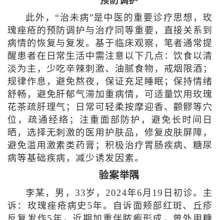
预防调护
此外，“治未病”是中医的重要诊疗思想，玫
瑰痤疮的预防调护与治疗同等重要，直接关系到
病情的恢复与复发。基于临床观察，笔者通常提
醒患者在日常生活中需注意以下几点：饮食以清
淡为主，少吃辛辣刺激、油腻食物，戒烟限酒；
规律作息，避免熬夜，保证充足睡眠；保持情绪
舒畅，避免肝郁气滞加重病情，可适量饮用玫瑰
花茶疏肝理气；日常可轻柔按摩迎香、颧髎等穴
位，疏通经络；注重面部防护，避免长时间日
晒，选择无刺激的医用护肤品，修复皮肤屏障，
避免滥用激素类药膏；积极治疗胃肠疾病、糖尿
病等基础疾病，减少诱发因素。
验案举隅
李某，男，33岁，2024年6月19日初诊。主
诉：玫瑰痤疮病史5年。自诉面颊部红斑、丘疹
反复发作5年，近期加重伴脓疱形成，曾外用糖