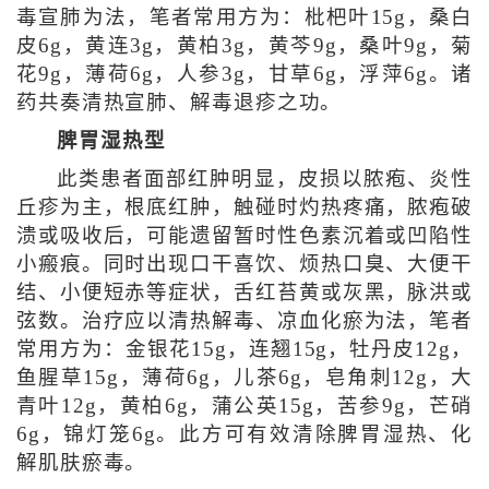
毒宣肺为法，笔者常用方为：枇杷叶15g，桑白
皮6g，黄连3g，黄柏3g，黄芩9g，桑叶9g，菊
花9g，薄荷6g，人参3g，甘草6g，浮萍6g。诸
药共奏清热宣肺、解毒退疹之功。
脾胃湿热型
此类患者面部红肿明显，皮损以脓疱、炎性
丘疹为主，根底红肿，触碰时灼热疼痛，脓疱破
溃或吸收后，可能遗留暂时性色素沉着或凹陷性
小瘢痕。同时出现口干喜饮、烦热口臭、大便干
结、小便短赤等症状，舌红苔黄或灰黑，脉洪或
弦数。治疗应以清热解毒、凉血化瘀为法，笔者
常用方为：金银花15g，连翘15g，牡丹皮12g，
鱼腥草15g，薄荷6g，儿茶6g，皂角刺12g，大
青叶12g，黄柏6g，蒲公英15g，苦参9g，芒硝
6g，锦灯笼6g。此方可有效清除脾胃湿热、化
解肌肤瘀毒。