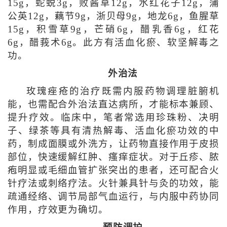
15g，蛇蜕3g，败酱草12g，水红花子12g，蒲
公英12g，藕节9g，浙贝母9g，地龙6g，鱼腥草
15g，积雪草9g，芒硝6g，醋乳香6g，红花
6g，醋莪术6g。此方有活血化瘀、软坚解毒之
功。
外治法
玫瑰痤疮的治疗既需内服药物调理脏腑机
能，也需配合外治法直达病所，才能标本兼顾、
提升疗效。临床中，笔者常选用珍珠粉、决明
子、绿茶等具有清热解毒、活血化瘀功效的中
药，制成面膜或外洗方，让药物直接作用于皮损
部位，快速缓解红肿、瘙痒症状。对于丘疹、脓
疱明显或毛细血管扩张突出的患者，还可配合火
针疗法或刺络疗法。火针兼具针与灸的功效，能
疏通经络、调节局部气血运行，与内服中药协同
作用，疗效更为确切。