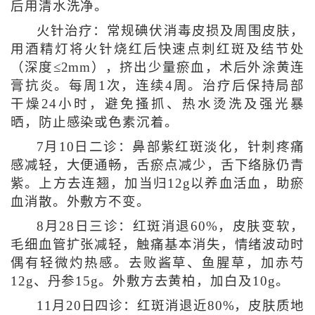
后用清水洗净。
火针治疗：常规碘伏消毒皮损及周围皮肤，
用酒精灯将火针烧红后快速点刺红斑及结节处
（深度≤2mm），挤出少量瘀血，术后外涂黄连
膏抗炎。每周1次，连续4周。治疗后保持局部
干燥24小时，避免搔抓、热水烫洗及强光暴
晒，防止感染或色素沉着。
7月10日二诊：鼻部紫红斑淡化，针刺疼痛
感减轻，大便通畅，舌瘀点减少，舌下络脉仍青
紫。上方去连翘，加当归12g以养血活血，助瘀
血消散。外敷方不变。
8月28日三诊：红斑消退60%，皮肤变软，
毛细血管扩张减轻，触痛基本消失，情绪波动时
偶有轻微灼热感。去败酱草、鱼腥草，加赤芍
12g、丹参15g。外敷方去黄柏，加白及10g。
11月20日四诊：红斑消退近80%，皮肤质地