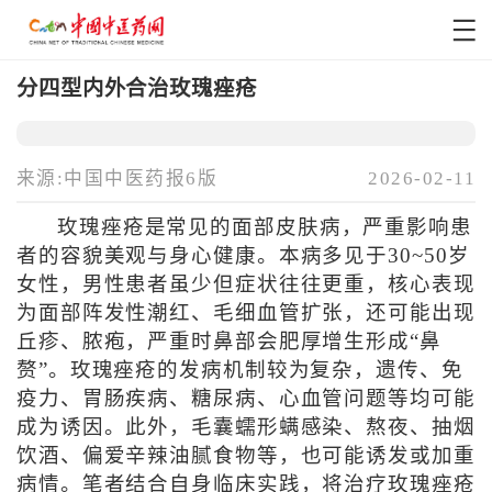
分四型内外合治玫瑰痤疮
来源:中国中医药报6版
2026-02-11
玫瑰痤疮是常见的面部皮肤病，严重影响患
者的容貌美观与身心健康。本病多见于30~50岁
女性，男性患者虽少但症状往往更重，核心表现
为面部阵发性潮红、毛细血管扩张，还可能出现
丘疹、脓疱，严重时鼻部会肥厚增生形成“鼻
赘”。玫瑰痤疮的发病机制较为复杂，遗传、免
疫力、胃肠疾病、糖尿病、心血管问题等均可能
成为诱因。此外，毛囊蠕形螨感染、熬夜、抽烟
饮酒、偏爱辛辣油腻食物等，也可能诱发或加重
病情。笔者结合自身临床实践，将治疗玫瑰痤疮