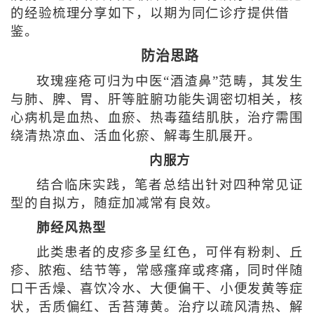
的经验梳理分享如下，以期为同仁诊疗提供借
鉴。
防治思路
玫瑰痤疮可归为中医“酒渣鼻”范畴，其发生
与肺、脾、胃、肝等脏腑功能失调密切相关，核
心病机是血热、血瘀、热毒蕴结肌肤，治疗需围
绕清热凉血、活血化瘀、解毒生肌展开。
内服方
结合临床实践，笔者总结出针对四种常见证
型的自拟方，随症加减常有良效。
肺经风热型
此类患者的皮疹多呈红色，可伴有粉刺、丘
疹、脓疱、结节等，常感瘙痒或疼痛，同时伴随
口干舌燥、喜饮冷水、大便偏干、小便发黄等症
状，舌质偏红、舌苔薄黄。治疗以疏风清热、解