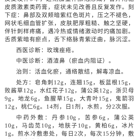
皮质激素类药膏，症状未见改善且反复发作。刻
下症：鼻部及双颊暗紫红色斑片，压之不褪色，
网状毛细血管扩张，皮肤肥厚粗糙、触之坚硬，
伴针刺样疼痛，遇冷热或情绪激动时灼痛加剧。
舌质紫暗有瘀点，舌下络脉青紫迂曲，脉沉涩。
西医诊断：玫瑰痤疮。
中医诊断：酒渣鼻（瘀血内阻证）。
治则：活血化瘀，通络散结，解毒凉血。
处方：皂角刺12g，连翘15g，板蓝根15g，
败酱草12g，水红花子12g，蒲公英12g，浙贝母
9g，地龙6g，鱼腥草15g，大青叶15g，鬼箭羽
12g，桃仁6g。14剂，日1剂，水煎，分2次服。
中药外敷：丹参10g，苦参6g，蒲公英
10g，马齿苋10g，地肤子10g，黄柏6g，冰片
1g。煎水冷敷患处，每日2次，每次15分钟，敷