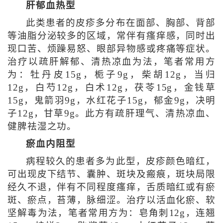
肝郁血热型
此类患者的皮疹多分布在面部、胸部、背部
等油脂分泌较多的区域，常伴有瘙痒感，同时出
现口苦、烦躁易怒、眼部异物感或疼痛等症状。
治疗以疏肝解郁、清热凉血为法，笔者常用方
为：牡丹皮15g，栀子9g，柴胡12g，当归
12g，白芍12g，白术12g，茯苓15g，金钱草
15g，鬼箭羽9g，水红花子15g，郁金9g，决明
子12g，甘草9g。此方有疏肝理气、清热凉血、
健脾祛湿之功。
瘀血内阻型
病程较久的患者多为此型，皮疹颜色暗红，
可出现皮下结节、囊肿、斑块及瘢痕，斑块局限
经久不退，伴有不同程度瘙痒，舌质暗红或有瘀
斑、瘀点，苔薄，脉细涩。治疗以活血化瘀、软
坚解毒为法，笔者常用方为：皂角刺12g，连翘