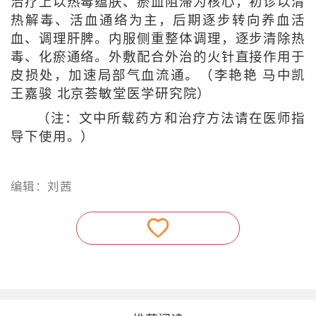
治疗上以热毒蕴肤、瘀血阻滞为核心，初诊以清
热解毒、活血通络为主，后期逐步转向养血活
血、调理肝脾。内服侧重整体调理，逐步清除热
毒、化瘀通络。外敷配合外治的火针直接作用于
皮损处，加速局部气血流通。（
李艳艳 马中凯
王嘉骏 北京荟敏堂医学研究院
）
（注：文中所载药方和治疗方法请在医师指
导下使用。）
编辑：刘茜