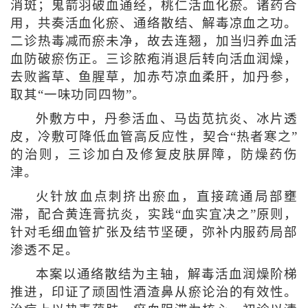
消斑；鬼箭羽破血通经，桃仁活血化瘀。诸药合
用，共奏活血化瘀、通络散结、解毒凉血之功。
二诊热毒减而瘀未净，故去连翘，加当归养血活
血防破瘀伤正。三诊脓疱消退后转向活血润燥，
去败酱草、鱼腥草，加赤芍凉血柔肝，加丹参，
取其“一味功同四物”。
外敷方中，丹参活血、马齿苋抗炎、冰片透
皮，冷敷可降低血管高反应性，契合“热者寒之”
的治则，三诊加白及修复皮肤屏障，防燥药伤
津。
火针放血点刺挤出瘀血，直接疏通局部壅
滞，配合黄连膏抗炎，实践“血实宜决之”原则，
针对毛细血管扩张及结节坚硬，弥补内服药局部
渗透不足。
本案以通络散结为主轴，解毒活血润燥阶梯
推进，印证了顽固性酒渣鼻从瘀论治的有效性。